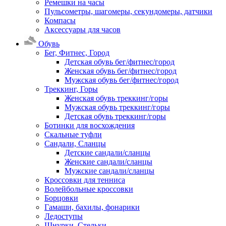
Ремешки на часы
Пульсометры, шагомеры, секундомеры, датчики
Компасы
Аксессуары для часов
Обувь
Бег, Фитнес, Город
Детская обувь бег/фитнес/город
Женская обувь бег/фитнес/город
Мужская обувь бег/фитнес/город
Треккинг, Горы
Женская обувь треккинг/горы
Мужская обувь треккинг/горы
Детская обувь треккинг/горы
Ботинки для восхождения
Скальные туфли
Сандали, Сланцы
Детские сандали/сланцы
Женские сандали/сланцы
Мужские сандали/сланцы
Кроссовки для тенниса
Волейбольные кроссовки
Борцовки
Гамаши, бахилы, фонарики
Ледоступы
Шнурки, Стельки