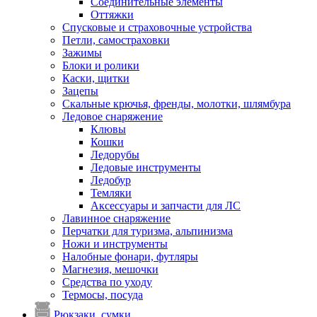
Соединительные элементы
Оттяжки
Спусковые и страховочные устройства
Петли, самостраховки
Зажимы
Блоки и ролики
Каски, щитки
Зацепы
Скальные крючья, френды, молотки, шлямбура
Ледовое снаряжение
Клювы
Кошки
Ледорубы
Ледовые инструменты
Ледобур
Темляки
Аксессуары и запчасти для ЛС
Лавинное снаряжение
Перчатки для туризма, альпинизма
Ножи и инструменты
Налобные фонари, футляры
Магнезия, мешочки
Средства по уходу
Термосы, посуда
Рюкзаки, сумки