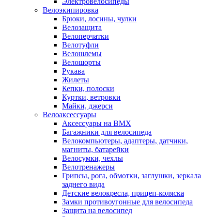
Электровелосипеды
Велоэкипировка
Брюки, лосины, чулки
Велозащита
Велоперчатки
Велотуфли
Велошлемы
Велошорты
Рукава
Жилеты
Кепки, полоски
Куртки, ветровки
Майки, джерси
Велоаксессуары
Аксессуары на BMX
Багажники для велосипеда
Велокомпьютеры, адаптеры, датчики,
магниты, батарейки
Велосумки, чехлы
Велотренажеры
Грипсы, рога, обмотки, заглушки, зеркала
заднего вида
Детские велокресла, прицеп-коляска
Замки противоугонные для велосипеда
Защита на велосипед