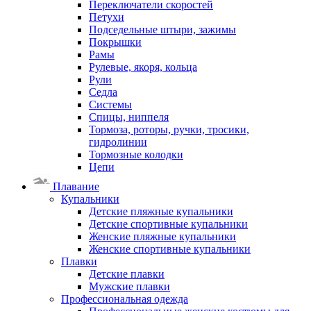
Переключатели скоростей
Петухи
Подседельные штыри, зажимы
Покрышки
Рамы
Рулевые, якоря, кольца
Рули
Седла
Системы
Спицы, ниппеля
Тормоза, роторы, ручки, тросики,
гидролинии
Тормозные колодки
Цепи
Плавание
Купальники
Детские пляжные купальники
Детские спортивные купальники
Женские пляжные купальники
Женские спортивные купальники
Плавки
Детские плавки
Мужские плавки
Профессиональная одежда