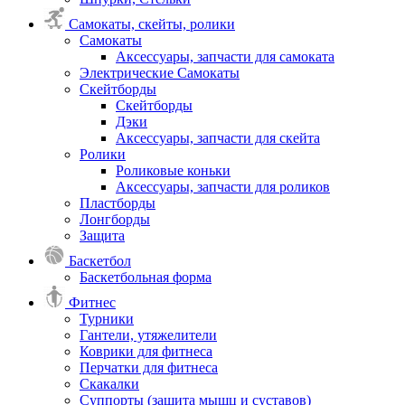
Самокаты, скейты, ролики
Самокаты
Аксессуары, запчасти для самоката
Электрические Самокаты
Скейтборды
Скейтборды
Дэки
Аксессуары, запчасти для скейта
Ролики
Роликовые коньки
Аксессуары, запчасти для роликов
Пластборды
Лонгборды
Защита
Баскетбол
Баскетбольная форма
Фитнес
Турники
Гантели, утяжелители
Коврики для фитнеса
Перчатки для фитнеса
Скакалки
Суппорты (защита мышц и суставов)