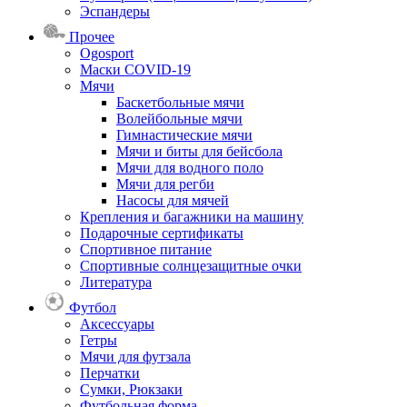
Эспандеры
Прочее
Ogosport
Маски COVID-19
Мячи
Баскетбольные мячи
Волейбольные мячи
Гимнастические мячи
Мячи и биты для бейсбола
Мячи для водного поло
Мячи для регби
Насосы для мячей
Крепления и багажники на машину
Подарочные сертификаты
Спортивное питание
Спортивные солнцезащитные очки
Литература
Футбол
Аксессуары
Гетры
Мячи для футзала
Перчатки
Сумки, Рюкзаки
Футбольная форма