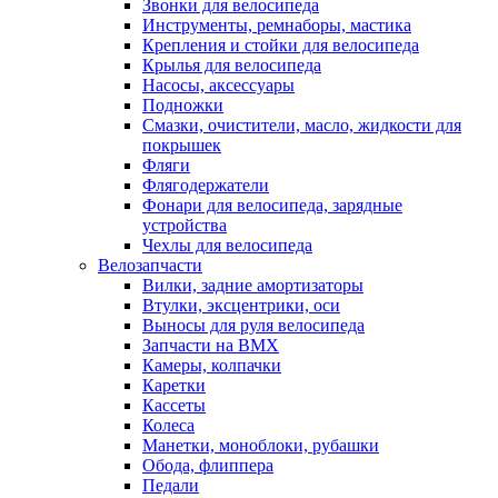
Звонки для велосипеда
Инструменты, ремнаборы, мастика
Крепления и стойки для велосипеда
Крылья для велосипеда
Насосы, аксессуары
Подножки
Смазки, очистители, масло, жидкости для
покрышек
Фляги
Флягодержатели
Фонари для велосипеда, зарядные
устройства
Чехлы для велосипеда
Велозапчасти
Вилки, задние амортизаторы
Втулки, эксцентрики, оси
Выносы для руля велосипеда
Запчасти на BMX
Камеры, колпачки
Каретки
Кассеты
Колеса
Манетки, моноблоки, рубашки
Обода, флиппера
Педали