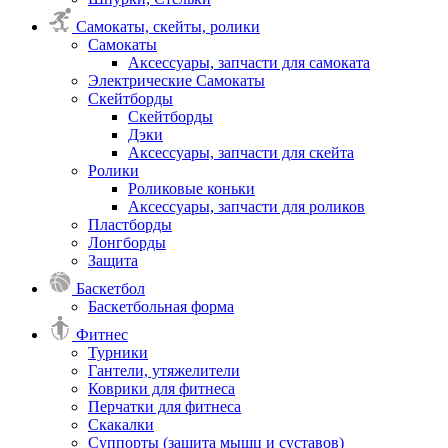
Самокаты, скейты, ролики
Самокаты
Аксессуары, запчасти для самоката
Электрические Самокаты
Скейтборды
Скейтборды
Дэки
Аксессуары, запчасти для скейта
Ролики
Роликовые коньки
Аксессуары, запчасти для роликов
Пластборды
Лонгборды
Защита
Баскетбол
Баскетбольная форма
Фитнес
Турники
Гантели, утяжелители
Коврики для фитнеса
Перчатки для фитнеса
Скакалки
Суппорты (защита мышц и суставов)