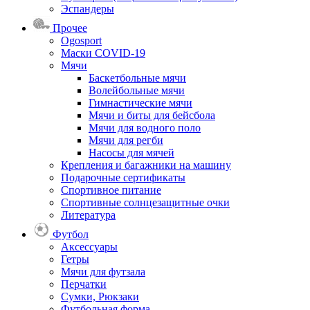
Эспандеры
Прочее
Ogosport
Маски COVID-19
Мячи
Баскетбольные мячи
Волейбольные мячи
Гимнастические мячи
Мячи и биты для бейсбола
Мячи для водного поло
Мячи для регби
Насосы для мячей
Крепления и багажники на машину
Подарочные сертификаты
Спортивное питание
Спортивные солнцезащитные очки
Литература
Футбол
Аксессуары
Гетры
Мячи для футзала
Перчатки
Сумки, Рюкзаки
Футбольная форма