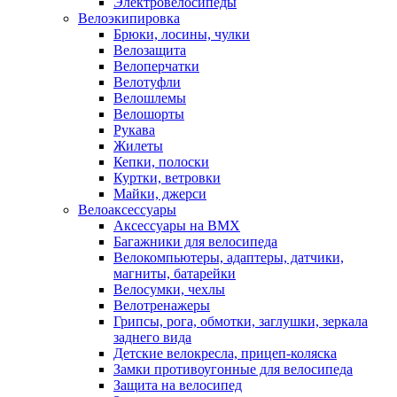
Электровелосипеды
Велоэкипировка
Брюки, лосины, чулки
Велозащита
Велоперчатки
Велотуфли
Велошлемы
Велошорты
Рукава
Жилеты
Кепки, полоски
Куртки, ветровки
Майки, джерси
Велоаксессуары
Аксессуары на BMX
Багажники для велосипеда
Велокомпьютеры, адаптеры, датчики,
магниты, батарейки
Велосумки, чехлы
Велотренажеры
Грипсы, рога, обмотки, заглушки, зеркала
заднего вида
Детские велокресла, прицеп-коляска
Замки противоугонные для велосипеда
Защита на велосипед