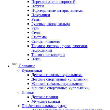
Переключатели скоростей
Петухи
Подседельные штыри, зажимы
Покрышки
Рамы
Рулевые, якоря, кольца
Рули
Седла
Системы
Спицы, ниппеля
Тормоза, роторы, ручки, тросики,
гидролинии
Тормозные колодки
Цепи
Плавание
Купальники
Детские пляжные купальники
Детские спортивные купальники
Женские пляжные купальники
Женские спортивные купальники
Плавки
Детские плавки
Мужские плавки
Профессиональная одежда