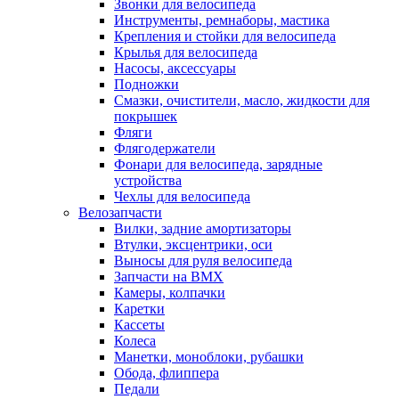
Звонки для велосипеда
Инструменты, ремнаборы, мастика
Крепления и стойки для велосипеда
Крылья для велосипеда
Насосы, аксессуары
Подножки
Смазки, очистители, масло, жидкости для
покрышек
Фляги
Флягодержатели
Фонари для велосипеда, зарядные
устройства
Чехлы для велосипеда
Велозапчасти
Вилки, задние амортизаторы
Втулки, эксцентрики, оси
Выносы для руля велосипеда
Запчасти на BMX
Камеры, колпачки
Каретки
Кассеты
Колеса
Манетки, моноблоки, рубашки
Обода, флиппера
Педали