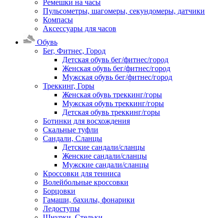
Ремешки на часы
Пульсометры, шагомеры, секундомеры, датчики
Компасы
Аксессуары для часов
Обувь
Бег, Фитнес, Город
Детская обувь бег/фитнес/город
Женская обувь бег/фитнес/город
Мужская обувь бег/фитнес/город
Треккинг, Горы
Женская обувь треккинг/горы
Мужская обувь треккинг/горы
Детская обувь треккинг/горы
Ботинки для восхождения
Скальные туфли
Сандали, Сланцы
Детские сандали/сланцы
Женские сандали/сланцы
Мужские сандали/сланцы
Кроссовки для тенниса
Волейбольные кроссовки
Борцовки
Гамаши, бахилы, фонарики
Ледоступы
Шнурки, Стельки