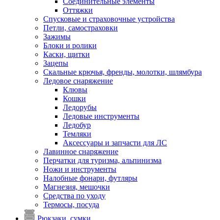
Соединительные элементы
Оттяжки
Спусковые и страховочные устройства
Петли, самостраховки
Зажимы
Блоки и ролики
Каски, щитки
Зацепы
Скальные крючья, френды, молотки, шлямбура
Ледовое снаряжение
Клювы
Кошки
Ледорубы
Ледовые инструменты
Ледобур
Темляки
Аксессуары и запчасти для ЛС
Лавинное снаряжение
Перчатки для туризма, альпинизма
Ножи и инструменты
Налобные фонари, футляры
Магнезия, мешочки
Средства по уходу
Термосы, посуда
Рюкзаки, сумки