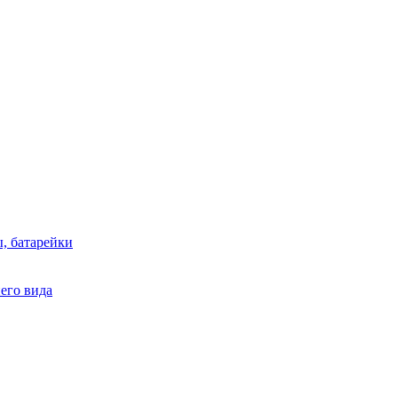
, батарейки
него вида