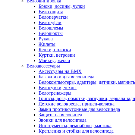
Велоэкипировка
Брюки, лосины, чулки
Велозащита
Велоперчатки
Велотуфли
Велошлемы
Велошорты
Рукава
Жилеты
Кепки, полоски
Куртки, ветровки
Майки, джерси
Велоаксессуары
Аксессуары на BMX
Багажники для велосипеда
Велокомпьютеры, адаптеры, датчики, магниты
Велосумки, чехлы
Велотренажеры
Грипсы, рога, обмотки, заглушки, зеркала зад
Детские велокресла, прицеп-коляска
Замки противоугонные для велосипеда
Защита на велосипед
Звонки для велосипеда
Инструменты, ремнаборы, мастика
Крепления и стойки для велосипеда