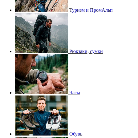
Туризм и ПромАльп
Рюкзаки, сумки
Часы
Обувь