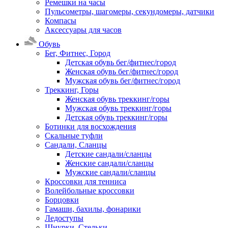
Ремешки на часы
Пульсометры, шагомеры, секундомеры, датчики
Компасы
Аксессуары для часов
Обувь
Бег, Фитнес, Город
Детская обувь бег/фитнес/город
Женская обувь бег/фитнес/город
Мужская обувь бег/фитнес/город
Треккинг, Горы
Женская обувь треккинг/горы
Мужская обувь треккинг/горы
Детская обувь треккинг/горы
Ботинки для восхождения
Скальные туфли
Сандали, Сланцы
Детские сандали/сланцы
Женские сандали/сланцы
Мужские сандали/сланцы
Кроссовки для тенниса
Волейбольные кроссовки
Борцовки
Гамаши, бахилы, фонарики
Ледоступы
Шнурки, Стельки