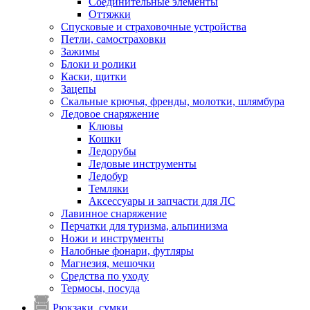
Соединительные элементы
Оттяжки
Спусковые и страховочные устройства
Петли, самостраховки
Зажимы
Блоки и ролики
Каски, щитки
Зацепы
Скальные крючья, френды, молотки, шлямбура
Ледовое снаряжение
Клювы
Кошки
Ледорубы
Ледовые инструменты
Ледобур
Темляки
Аксессуары и запчасти для ЛС
Лавинное снаряжение
Перчатки для туризма, альпинизма
Ножи и инструменты
Налобные фонари, футляры
Магнезия, мешочки
Средства по уходу
Термосы, посуда
Рюкзаки, сумки