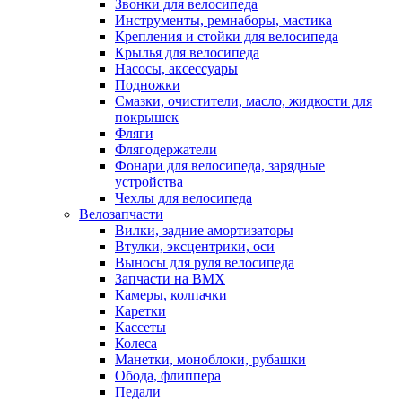
Звонки для велосипеда
Инструменты, ремнаборы, мастика
Крепления и стойки для велосипеда
Крылья для велосипеда
Насосы, аксессуары
Подножки
Смазки, очистители, масло, жидкости для
покрышек
Фляги
Флягодержатели
Фонари для велосипеда, зарядные
устройства
Чехлы для велосипеда
Велозапчасти
Вилки, задние амортизаторы
Втулки, эксцентрики, оси
Выносы для руля велосипеда
Запчасти на BMX
Камеры, колпачки
Каретки
Кассеты
Колеса
Манетки, моноблоки, рубашки
Обода, флиппера
Педали