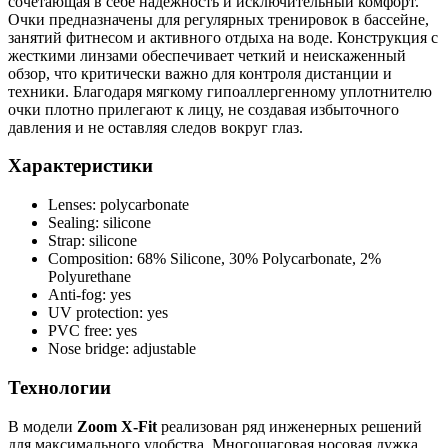
сочетающая в себе надежность и исключительный комфорт.
Очки предназначены для регулярных тренировок в бассейне,
занятий фитнесом и активного отдыха на воде. Конструкция с
жесткими линзами обеспечивает четкий и неискаженный
обзор, что критически важно для контроля дистанции и
техники. Благодаря мягкому гипоаллергенному уплотнителю
очки плотно прилегают к лицу, не создавая избыточного
давления и не оставляя следов вокруг глаз.
Характеристики
Lenses: polycarbonate
Sealing: silicone
Strap: silicone
Composition: 68% Silicone, 30% Polycarbonate, 2%
Polyurethane
Anti-fog: yes
UV protection: yes
PVC free: yes
Nose bridge: adjustable
Технологии
В модели
Zoom X-Fit
реализован ряд инженерных решений
для максимального удобства. Многошаговая носовая дужка