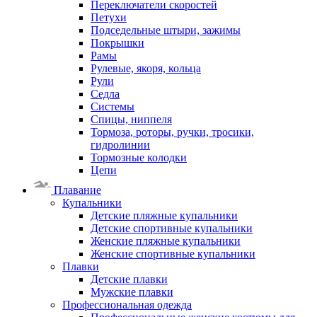
Переключатели скоростей
Петухи
Подседельные штыри, зажимы
Покрышки
Рамы
Рулевые, якоря, кольца
Рули
Седла
Системы
Спицы, ниппеля
Тормоза, роторы, ручки, тросики,
гидролинии
Тормозные колодки
Цепи
Плавание
Купальники
Детские пляжные купальники
Детские спортивные купальники
Женские пляжные купальники
Женские спортивные купальники
Плавки
Детские плавки
Мужские плавки
Профессиональная одежда