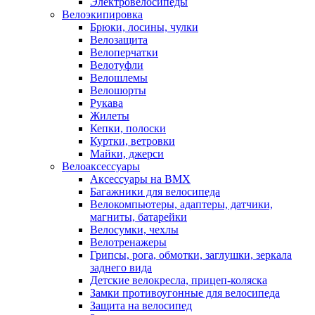
Электровелосипеды
Велоэкипировка
Брюки, лосины, чулки
Велозащита
Велоперчатки
Велотуфли
Велошлемы
Велошорты
Рукава
Жилеты
Кепки, полоски
Куртки, ветровки
Майки, джерси
Велоаксессуары
Аксессуары на BMX
Багажники для велосипеда
Велокомпьютеры, адаптеры, датчики,
магниты, батарейки
Велосумки, чехлы
Велотренажеры
Грипсы, рога, обмотки, заглушки, зеркала
заднего вида
Детские велокресла, прицеп-коляска
Замки противоугонные для велосипеда
Защита на велосипед