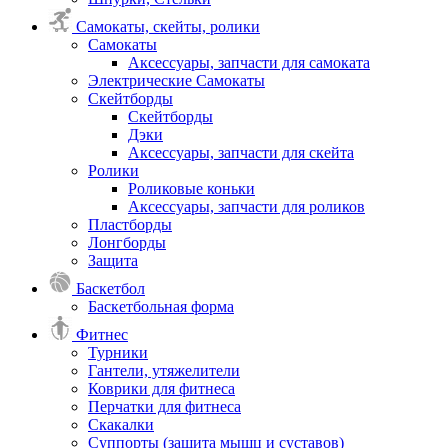
Самокаты, скейты, ролики
Самокаты
Аксессуары, запчасти для самоката
Электрические Самокаты
Скейтборды
Скейтборды
Дэки
Аксессуары, запчасти для скейта
Ролики
Роликовые коньки
Аксессуары, запчасти для роликов
Пластборды
Лонгборды
Защита
Баскетбол
Баскетбольная форма
Фитнес
Турники
Гантели, утяжелители
Коврики для фитнеса
Перчатки для фитнеса
Скакалки
Суппорты (защита мышц и суставов)