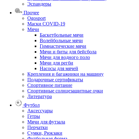
Эспандеры
Прочее
Ogosport
Маски COVID-19
Мячи
Баскетбольные мячи
Волейбольные мячи
Гимнастические мячи
Мячи и биты для бейсбола
Мячи для водного поло
Мячи для регби
Насосы для мячей
Крепления и багажники на машину
Подарочные сертификаты
Спортивное питание
Спортивные солнцезащитные очки
Литература
Футбол
Аксессуары
Гетры
Мячи для футзала
Перчатки
Сумки, Рюкзаки
Футбольная форма