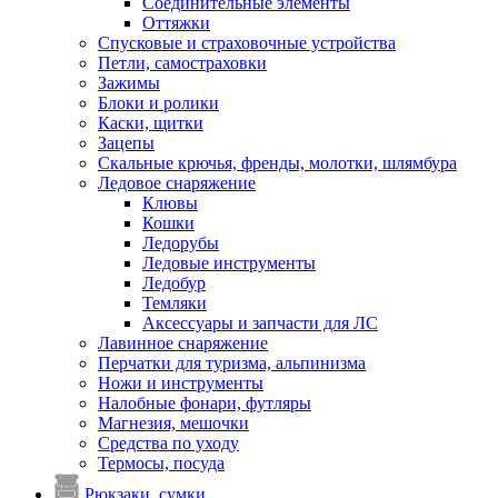
Соединительные элементы
Оттяжки
Спусковые и страховочные устройства
Петли, самостраховки
Зажимы
Блоки и ролики
Каски, щитки
Зацепы
Скальные крючья, френды, молотки, шлямбура
Ледовое снаряжение
Клювы
Кошки
Ледорубы
Ледовые инструменты
Ледобур
Темляки
Аксессуары и запчасти для ЛС
Лавинное снаряжение
Перчатки для туризма, альпинизма
Ножи и инструменты
Налобные фонари, футляры
Магнезия, мешочки
Средства по уходу
Термосы, посуда
Рюкзаки, сумки