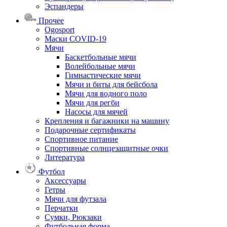
Эспандеры
Прочее
Ogosport
Маски COVID-19
Мячи
Баскетбольные мячи
Волейбольные мячи
Гимнастические мячи
Мячи и биты для бейсбола
Мячи для водного поло
Мячи для регби
Насосы для мячей
Крепления и багажники на машину
Подарочные сертификаты
Спортивное питание
Спортивные солнцезащитные очки
Литература
Футбол
Аксессуары
Гетры
Мячи для футзала
Перчатки
Сумки, Рюкзаки
Футбольная форма