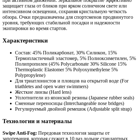
при активном движении. Зеркальное покрытие эффективно
защищает глаза от бликов при ярком солнечном свете или
интенсивном освещении, сохраняя кристальную четкость
обзора. Очки предназначены для спортсменов продвинутого
уровня, требующих стабильной посадки и надежности
экипировки во время стартов.
Характеристики
Состав: 45% Поликарбонат, 30% Силикон, 15%
Термопластичный эластомер, 5% Полиоксиметилен, 5%
Полипропилен (45% Polycarbonate 30% Silicone 15%
Thermoplastic Elastomer 5% Polyoxymethylene 5%
Polypropylene)
Для триатлонистов и пловцов на открытой воде (For
triathletes and open water swimmers)
Жесткие линзы (Hard lens)
Уплотнители из японской резины (Japanese rubber seals)
Сменные переносицы (Interchangeable nose bridges)
Регулируемый двойной ремешок (Adjustable split strap)
Технологии и материалы
Swipe Anti-Fog:
Передовая технология защиты от
запотевания, которая служит в 10 раз дольше стандартных