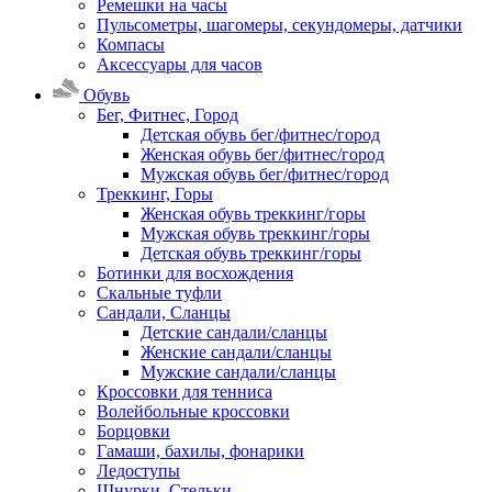
Ремешки на часы
Пульсометры, шагомеры, секундомеры, датчики
Компасы
Аксессуары для часов
Обувь
Бег, Фитнес, Город
Детская обувь бег/фитнес/город
Женская обувь бег/фитнес/город
Мужская обувь бег/фитнес/город
Треккинг, Горы
Женская обувь треккинг/горы
Мужская обувь треккинг/горы
Детская обувь треккинг/горы
Ботинки для восхождения
Скальные туфли
Сандали, Сланцы
Детские сандали/сланцы
Женские сандали/сланцы
Мужские сандали/сланцы
Кроссовки для тенниса
Волейбольные кроссовки
Борцовки
Гамаши, бахилы, фонарики
Ледоступы
Шнурки, Стельки