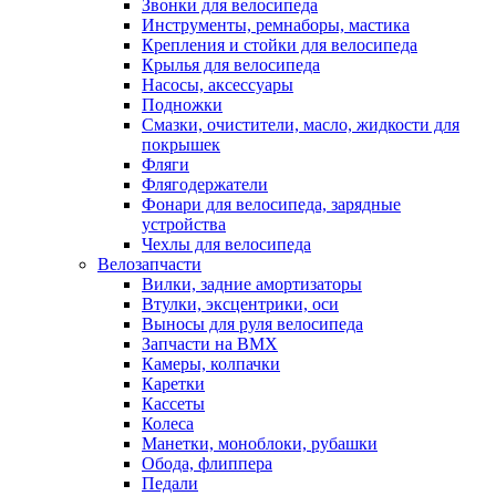
Звонки для велосипеда
Инструменты, ремнаборы, мастика
Крепления и стойки для велосипеда
Крылья для велосипеда
Насосы, аксессуары
Подножки
Смазки, очистители, масло, жидкости для
покрышек
Фляги
Флягодержатели
Фонари для велосипеда, зарядные
устройства
Чехлы для велосипеда
Велозапчасти
Вилки, задние амортизаторы
Втулки, эксцентрики, оси
Выносы для руля велосипеда
Запчасти на BMX
Камеры, колпачки
Каретки
Кассеты
Колеса
Манетки, моноблоки, рубашки
Обода, флиппера
Педали