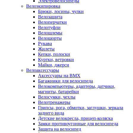
Электровелосипеды
Велоэкипировка
Брюки, лосины, чулки
Велозащита
Велоперчатки
Велотуфли
Велошлемы
Велошорты
Рукава
Жилеты
Кепки, полоски
Куртки, ветровки
Майки, джерси
Велоаксессуары
Аксессуары на BMX
Багажники для велосипеда
Велокомпьютеры, адаптеры, датчики,
магниты, батарейки
Велосумки, чехлы
Велотренажеры
Грипсы, рога, обмотки, заглушки, зеркала
заднего вида
Детские велокресла, прицеп-коляска
Замки противоугонные для велосипеда
Защита на велосипед