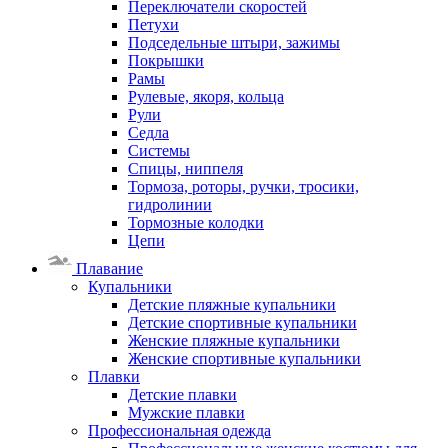
Переключатели скоростей
Петухи
Подседельные штыри, зажимы
Покрышки
Рамы
Рулевые, якоря, кольца
Рули
Седла
Системы
Спицы, ниппеля
Тормоза, роторы, ручки, тросики,
гидролинии
Тормозные колодки
Цепи
Плавание
Купальники
Детские пляжные купальники
Детские спортивные купальники
Женские пляжные купальники
Женские спортивные купальники
Плавки
Детские плавки
Мужские плавки
Профессиональная одежда