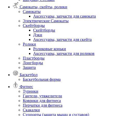
Самокаты, скейты, ролики
Самокаты
Аксессуары, запчасти для самоката
Электрические Самокаты
Скейтборды
Скейтборды
Дэки
Аксессуары, запчасти для скейта
Ролики
Роликовые коньки
Аксессуары, запчасти для роликов
Пластборды
Лонгборды
Защита
Баскетбол
Баскетбольная форма
Фитнес
Турники
Гантели, утяжелители
Коврики для фитнеса
Перчатки для фитнеса
Скакалки
Суппорты (защита мышц и суставов)