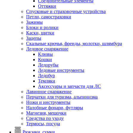
Соединительные элементы
Оттяжки
Спусковые и страховочные устройства
Петли, самостраховки
Зажимы
Блоки и ролики
Каски, щитки
Зацепы
Скальные крючья, френды, молотки, шлямбура
Ледовое снаряжение
Клювы
Кошки
Ледорубы
Ледовые инструменты
Ледобур
Темляки
Аксессуары и запчасти для ЛС
Лавинное снаряжение
Перчатки для туризма, альпинизма
Ножи и инструменты
Налобные фонари, футляры
Магнезия, мешочки
Средства по уходу
Термосы, посуда
Рюкзаки, сумки