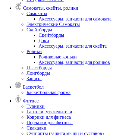
Самокаты, скейты, ролики
Самокаты
Аксессуары, запчасти для самоката
Электрические Самокаты
Скейтборды
Скейтборды
Дэки
Аксессуары, запчасти для скейта
Ролики
Роликовые коньки
Аксессуары, запчасти для роликов
Пластборды
Лонгборды
Защита
Баскетбол
Баскетбольная форма
Фитнес
Турники
Гантели, утяжелители
Коврики для фитнеса
Перчатки для фитнеса
Скакалки
Суппорты (защита мышц и суставов)