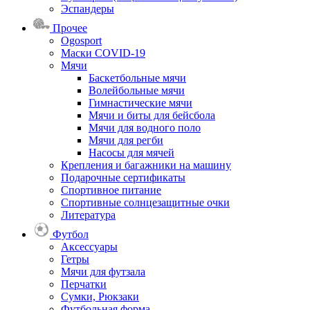
Эспандеры
Прочее
Ogosport
Маски COVID-19
Мячи
Баскетбольные мячи
Волейбольные мячи
Гимнастические мячи
Мячи и биты для бейсбола
Мячи для водного поло
Мячи для регби
Насосы для мячей
Крепления и багажники на машину
Подарочные сертификаты
Спортивное питание
Спортивные солнцезащитные очки
Литература
Футбол
Аксессуары
Гетры
Мячи для футзала
Перчатки
Сумки, Рюкзаки
Футбольная форма