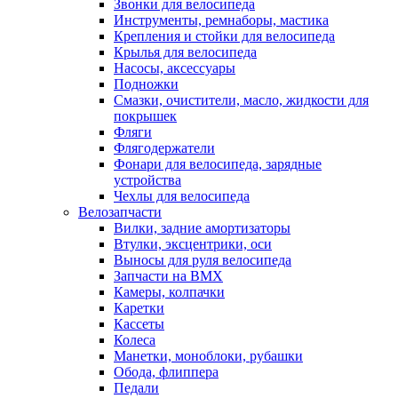
Звонки для велосипеда
Инструменты, ремнаборы, мастика
Крепления и стойки для велосипеда
Крылья для велосипеда
Насосы, аксессуары
Подножки
Смазки, очистители, масло, жидкости для
покрышек
Фляги
Флягодержатели
Фонари для велосипеда, зарядные
устройства
Чехлы для велосипеда
Велозапчасти
Вилки, задние амортизаторы
Втулки, эксцентрики, оси
Выносы для руля велосипеда
Запчасти на BMX
Камеры, колпачки
Каретки
Кассеты
Колеса
Манетки, моноблоки, рубашки
Обода, флиппера
Педали