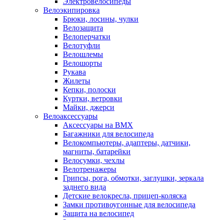
Электровелосипеды
Велоэкипировка
Брюки, лосины, чулки
Велозащита
Велоперчатки
Велотуфли
Велошлемы
Велошорты
Рукава
Жилеты
Кепки, полоски
Куртки, ветровки
Майки, джерси
Велоаксессуары
Аксессуары на BMX
Багажники для велосипеда
Велокомпьютеры, адаптеры, датчики,
магниты, батарейки
Велосумки, чехлы
Велотренажеры
Грипсы, рога, обмотки, заглушки, зеркала
заднего вида
Детские велокресла, прицеп-коляска
Замки противоугонные для велосипеда
Защита на велосипед