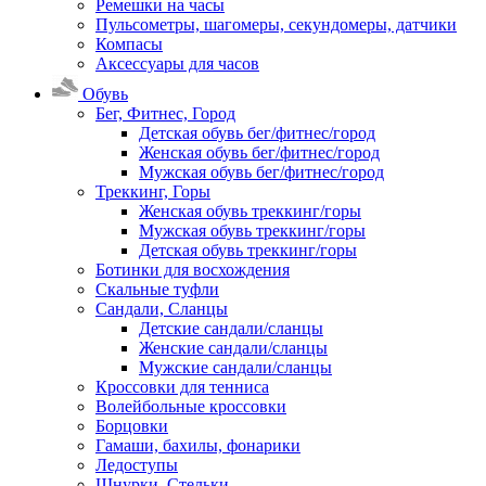
Ремешки на часы
Пульсометры, шагомеры, секундомеры, датчики
Компасы
Аксессуары для часов
Обувь
Бег, Фитнес, Город
Детская обувь бег/фитнес/город
Женская обувь бег/фитнес/город
Мужская обувь бег/фитнес/город
Треккинг, Горы
Женская обувь треккинг/горы
Мужская обувь треккинг/горы
Детская обувь треккинг/горы
Ботинки для восхождения
Скальные туфли
Сандали, Сланцы
Детские сандали/сланцы
Женские сандали/сланцы
Мужские сандали/сланцы
Кроссовки для тенниса
Волейбольные кроссовки
Борцовки
Гамаши, бахилы, фонарики
Ледоступы
Шнурки, Стельки