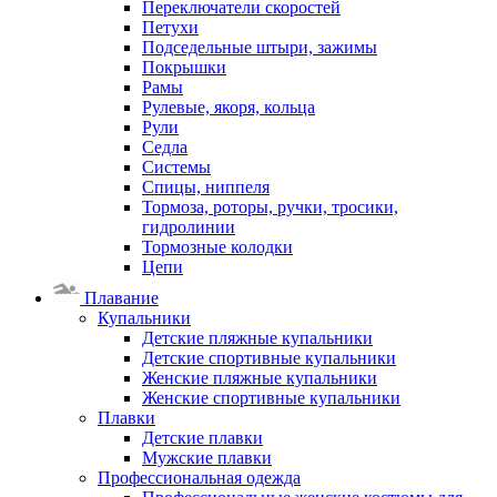
Переключатели скоростей
Петухи
Подседельные штыри, зажимы
Покрышки
Рамы
Рулевые, якоря, кольца
Рули
Седла
Системы
Спицы, ниппеля
Тормоза, роторы, ручки, тросики,
гидролинии
Тормозные колодки
Цепи
Плавание
Купальники
Детские пляжные купальники
Детские спортивные купальники
Женские пляжные купальники
Женские спортивные купальники
Плавки
Детские плавки
Мужские плавки
Профессиональная одежда