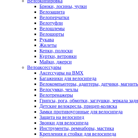
Велоэкипировка
Брюки, лосины, чулки
Велозащита
Велоперчатки
Велотуфли
Велошлемы
Велошорты
Рукава
Жилеты
Кепки, полоски
Куртки, ветровки
Майки, джерси
Велоаксессуары
Аксессуары на BMX
Багажники для велосипеда
Велокомпьютеры, адаптеры, датчики, магниты
Велосумки, чехлы
Велотренажеры
Грипсы, рога, обмотки, заглушки, зеркала зад
Детские велокресла, прицеп-коляска
Замки противоугонные для велосипеда
Защита на велосипед
Звонки для велосипеда
Инструменты, ремнаборы, мастика
Крепления и стойки для велосипеда