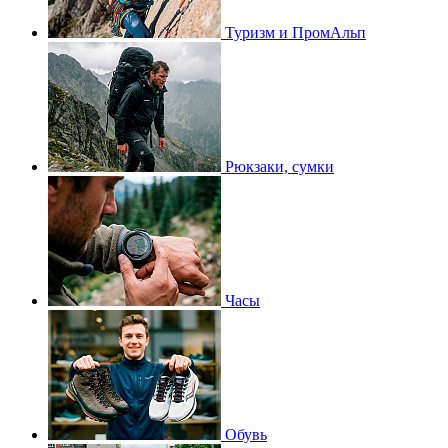
Туризм и ПромАльп
Рюкзаки, сумки
Часы
Обувь