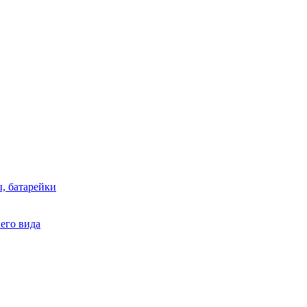
, батарейки
него вида