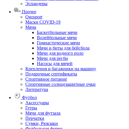
Эспандеры
Прочее
Ogosport
Маски COVID-19
Мячи
Баскетбольные мячи
Волейбольные мячи
Гимнастические мячи
Мячи и биты для бейсбола
Мячи для водного поло
Мячи для регби
Насосы для мячей
Крепления и багажники на машину
Подарочные сертификаты
Спортивное питание
Спортивные солнцезащитные очки
Литература
Футбол
Аксессуары
Гетры
Мячи для футзала
Перчатки
Сумки, Рюкзаки
Футбольная форма