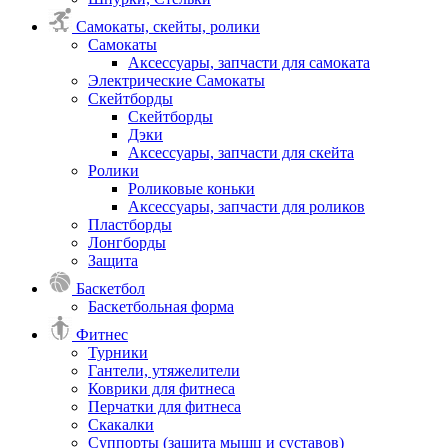
Самокаты, скейты, ролики
Самокаты
Аксессуары, запчасти для самоката
Электрические Самокаты
Скейтборды
Скейтборды
Дэки
Аксессуары, запчасти для скейта
Ролики
Роликовые коньки
Аксессуары, запчасти для роликов
Пластборды
Лонгборды
Защита
Баскетбол
Баскетбольная форма
Фитнес
Турники
Гантели, утяжелители
Коврики для фитнеса
Перчатки для фитнеса
Скакалки
Суппорты (защита мышц и суставов)