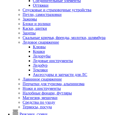
Соединительные элементы
Оттяжки
Спусковые и страховочные устройства
Петли, самостраховки
Зажимы
Блоки и ролики
Каски, щитки
Зацепы
Скальные крючья, френды, молотки, шлямбура
Ледовое снаряжение
Клювы
Кошки
Ледорубы
Ледовые инструменты
Ледобур
Темляки
Аксессуары и запчасти для ЛС
Лавинное снаряжение
Перчатки для туризма, альпинизма
Ножи и инструменты
Налобные фонари, футляры
Магнезия, мешочки
Средства по уходу
Термосы, посуда
Рюкзаки, сумки