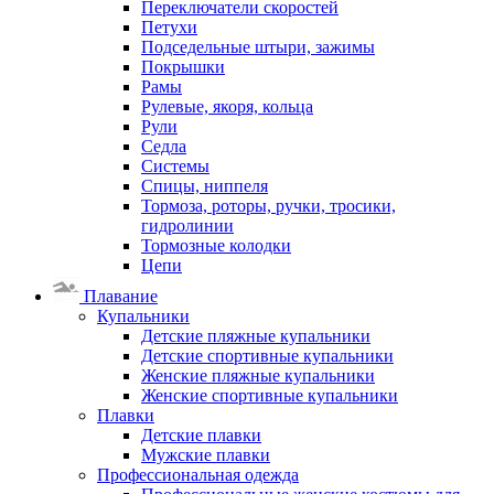
Переключатели скоростей
Петухи
Подседельные штыри, зажимы
Покрышки
Рамы
Рулевые, якоря, кольца
Рули
Седла
Системы
Спицы, ниппеля
Тормоза, роторы, ручки, тросики,
гидролинии
Тормозные колодки
Цепи
Плавание
Купальники
Детские пляжные купальники
Детские спортивные купальники
Женские пляжные купальники
Женские спортивные купальники
Плавки
Детские плавки
Мужские плавки
Профессиональная одежда