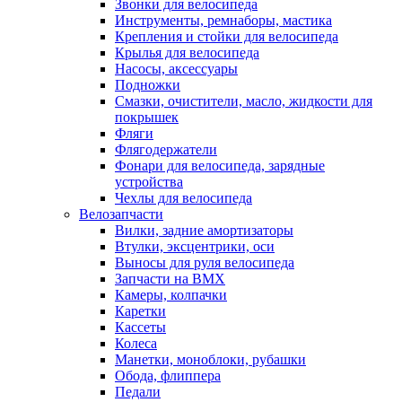
Звонки для велосипеда
Инструменты, ремнаборы, мастика
Крепления и стойки для велосипеда
Крылья для велосипеда
Насосы, аксессуары
Подножки
Смазки, очистители, масло, жидкости для
покрышек
Фляги
Флягодержатели
Фонари для велосипеда, зарядные
устройства
Чехлы для велосипеда
Велозапчасти
Вилки, задние амортизаторы
Втулки, эксцентрики, оси
Выносы для руля велосипеда
Запчасти на BMX
Камеры, колпачки
Каретки
Кассеты
Колеса
Манетки, моноблоки, рубашки
Обода, флиппера
Педали