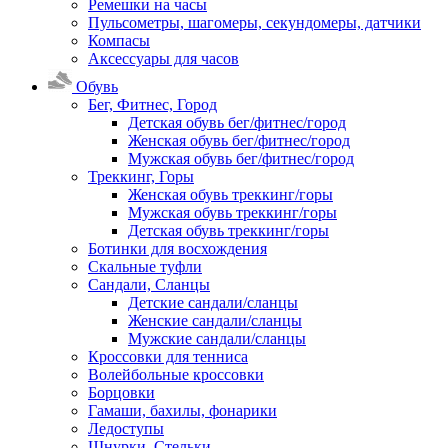
Ремешки на часы
Пульсометры, шагомеры, секундомеры, датчики
Компасы
Аксессуары для часов
Обувь
Бег, Фитнес, Город
Детская обувь бег/фитнес/город
Женская обувь бег/фитнес/город
Мужская обувь бег/фитнес/город
Треккинг, Горы
Женская обувь треккинг/горы
Мужская обувь треккинг/горы
Детская обувь треккинг/горы
Ботинки для восхождения
Скальные туфли
Сандали, Сланцы
Детские сандали/сланцы
Женские сандали/сланцы
Мужские сандали/сланцы
Кроссовки для тенниса
Волейбольные кроссовки
Борцовки
Гамаши, бахилы, фонарики
Ледоступы
Шнурки, Стельки