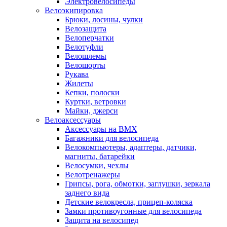
Электровелосипеды
Велоэкипировка
Брюки, лосины, чулки
Велозащита
Велоперчатки
Велотуфли
Велошлемы
Велошорты
Рукава
Жилеты
Кепки, полоски
Куртки, ветровки
Майки, джерси
Велоаксессуары
Аксессуары на BMX
Багажники для велосипеда
Велокомпьютеры, адаптеры, датчики,
магниты, батарейки
Велосумки, чехлы
Велотренажеры
Грипсы, рога, обмотки, заглушки, зеркала
заднего вида
Детские велокресла, прицеп-коляска
Замки противоугонные для велосипеда
Защита на велосипед