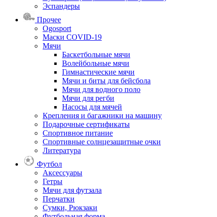
Эспандеры
Прочее
Ogosport
Маски COVID-19
Мячи
Баскетбольные мячи
Волейбольные мячи
Гимнастические мячи
Мячи и биты для бейсбола
Мячи для водного поло
Мячи для регби
Насосы для мячей
Крепления и багажники на машину
Подарочные сертификаты
Спортивное питание
Спортивные солнцезащитные очки
Литература
Футбол
Аксессуары
Гетры
Мячи для футзала
Перчатки
Сумки, Рюкзаки
Футбольная форма