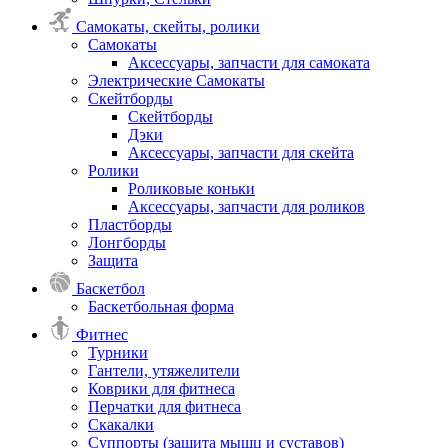
Самокаты, скейты, ролики
Самокаты
Аксессуары, запчасти для самоката
Электрические Самокаты
Скейтборды
Скейтборды
Дэки
Аксессуары, запчасти для скейта
Ролики
Роликовые коньки
Аксессуары, запчасти для роликов
Пластборды
Лонгборды
Защита
Баскетбол
Баскетбольная форма
Фитнес
Турники
Гантели, утяжелители
Коврики для фитнеса
Перчатки для фитнеса
Скакалки
Суппорты (защита мышц и суставов)