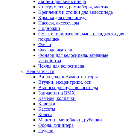
Звонки для велосипеда
Инструменты, ремнаборы, мастика
Крепления и стойки для велосипеда
Крылья для велосипеда
Насосы, аксессуары
Подножки
Смазки, очистители, масло, жидкости для
покрышек
Фляги
Флягодержатели
Фонари для велосипеда, зарядные
устройства
Чехлы для велосипеда
Велозапчасти
Вилки, задние амортизаторы
Втулки, эксцентрики, оси
Выносы для руля велосипеда
Запчасти на BMX
Камеры, колпачки
Каретки
Кассеты
Колеса
Манетки, моноблоки, рубашки
Обода, флиппера
Педали