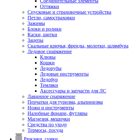
Соединительные элементы
Оттяжки
Спусковые и страховочные устройства
Петли, самостраховки
Зажимы
Блоки и ролики
Каски, щитки
Зацепы
Скальные крючья, френды, молотки, шлямбура
Ледовое снаряжение
Клювы
Кошки
Ледорубы
Ледовые инструменты
Ледобур
Темляки
Аксессуары и запчасти для ЛС
Лавинное снаряжение
Перчатки для туризма, альпинизма
Ножи и инструменты
Налобные фонари, футляры
Магнезия, мешочки
Средства по уходу
Термосы, посуда
Рюкзаки, сумки