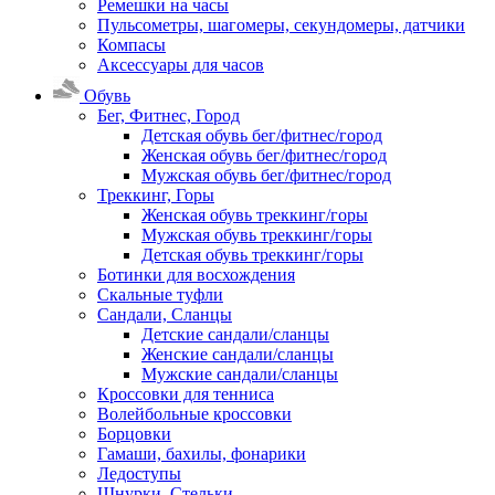
Ремешки на часы
Пульсометры, шагомеры, секундомеры, датчики
Компасы
Аксессуары для часов
Обувь
Бег, Фитнес, Город
Детская обувь бег/фитнес/город
Женская обувь бег/фитнес/город
Мужская обувь бег/фитнес/город
Треккинг, Горы
Женская обувь треккинг/горы
Мужская обувь треккинг/горы
Детская обувь треккинг/горы
Ботинки для восхождения
Скальные туфли
Сандали, Сланцы
Детские сандали/сланцы
Женские сандали/сланцы
Мужские сандали/сланцы
Кроссовки для тенниса
Волейбольные кроссовки
Борцовки
Гамаши, бахилы, фонарики
Ледоступы
Шнурки, Стельки