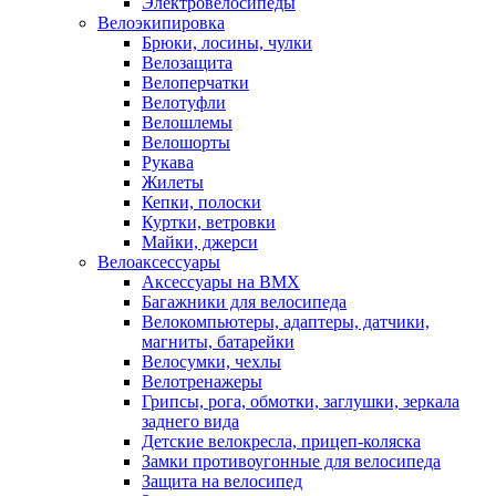
Электровелосипеды
Велоэкипировка
Брюки, лосины, чулки
Велозащита
Велоперчатки
Велотуфли
Велошлемы
Велошорты
Рукава
Жилеты
Кепки, полоски
Куртки, ветровки
Майки, джерси
Велоаксессуары
Аксессуары на BMX
Багажники для велосипеда
Велокомпьютеры, адаптеры, датчики,
магниты, батарейки
Велосумки, чехлы
Велотренажеры
Грипсы, рога, обмотки, заглушки, зеркала
заднего вида
Детские велокресла, прицеп-коляска
Замки противоугонные для велосипеда
Защита на велосипед