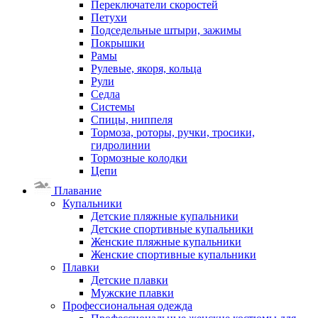
Переключатели скоростей
Петухи
Подседельные штыри, зажимы
Покрышки
Рамы
Рулевые, якоря, кольца
Рули
Седла
Системы
Спицы, ниппеля
Тормоза, роторы, ручки, тросики,
гидролинии
Тормозные колодки
Цепи
Плавание
Купальники
Детские пляжные купальники
Детские спортивные купальники
Женские пляжные купальники
Женские спортивные купальники
Плавки
Детские плавки
Мужские плавки
Профессиональная одежда