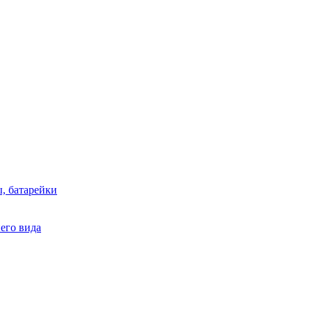
, батарейки
него вида