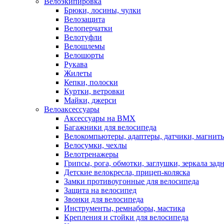
Велоэкипировка
Брюки, лосины, чулки
Велозащита
Велоперчатки
Велотуфли
Велошлемы
Велошорты
Рукава
Жилеты
Кепки, полоски
Куртки, ветровки
Майки, джерси
Велоаксессуары
Аксессуары на BMX
Багажники для велосипеда
Велокомпьютеры, адаптеры, датчики, магниты
Велосумки, чехлы
Велотренажеры
Грипсы, рога, обмотки, заглушки, зеркала зад
Детские велокресла, прицеп-коляска
Замки противоугонные для велосипеда
Защита на велосипед
Звонки для велосипеда
Инструменты, ремнаборы, мастика
Крепления и стойки для велосипеда