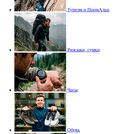
Туризм и ПромАльп
Рюкзаки, сумки
Часы
Обувь