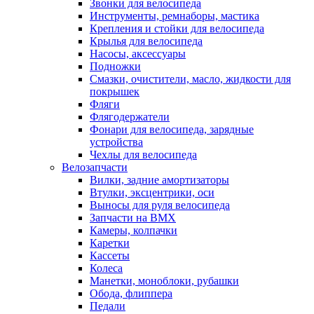
Звонки для велосипеда
Инструменты, ремнаборы, мастика
Крепления и стойки для велосипеда
Крылья для велосипеда
Насосы, аксессуары
Подножки
Смазки, очистители, масло, жидкости для
покрышек
Фляги
Флягодержатели
Фонари для велосипеда, зарядные
устройства
Чехлы для велосипеда
Велозапчасти
Вилки, задние амортизаторы
Втулки, эксцентрики, оси
Выносы для руля велосипеда
Запчасти на BMX
Камеры, колпачки
Каретки
Кассеты
Колеса
Манетки, моноблоки, рубашки
Обода, флиппера
Педали