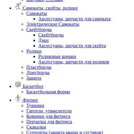
Самокаты, скейты, ролики
Самокаты
Аксессуары, запчасти для самоката
Электрические Самокаты
Скейтборды
Скейтборды
Дэки
Аксессуары, запчасти для скейта
Ролики
Роликовые коньки
Аксессуары, запчасти для роликов
Пластборды
Лонгборды
Защита
Баскетбол
Баскетбольная форма
Фитнес
Турники
Гантели, утяжелители
Коврики для фитнеса
Перчатки для фитнеса
Скакалки
Суппорты (защита мышц и суставов)