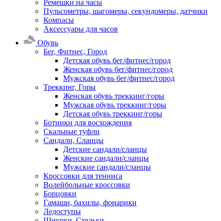
Ремешки на часы
Пульсометры, шагомеры, секундомеры, датчики
Компасы
Аксессуары для часов
Обувь
Бег, Фитнес, Город
Детская обувь бег/фитнес/город
Женская обувь бег/фитнес/город
Мужская обувь бег/фитнес/город
Треккинг, Горы
Женская обувь треккинг/горы
Мужская обувь треккинг/горы
Детская обувь треккинг/горы
Ботинки для восхождения
Скальные туфли
Сандали, Сланцы
Детские сандали/сланцы
Женские сандали/сланцы
Мужские сандали/сланцы
Кроссовки для тенниса
Волейбольные кроссовки
Борцовки
Гамаши, бахилы, фонарики
Ледоступы
Шнурки, Стельки