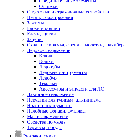
Соединительные элементы
Оттяжки
Спусковые и страховочные устройства
Петли, самостраховки
Зажимы
Блоки и ролики
Каски, щитки
Зацепы
Скальные крючья, френды, молотки, шлямбура
Ледовое снаряжение
Клювы
Кошки
Ледорубы
Ледовые инструменты
Ледобур
Темляки
Аксессуары и запчасти для ЛС
Лавинное снаряжение
Перчатки для туризма, альпинизма
Ножи и инструменты
Налобные фонари, футляры
Магнезия, мешочки
Средства по уходу
Термосы, посуда
Рюкзаки, сумки