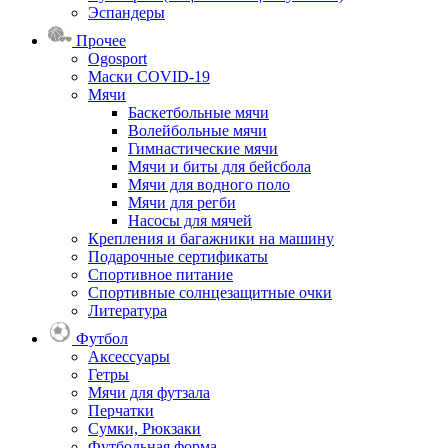
Эспандеры
Прочее
Ogosport
Маски COVID-19
Мячи
Баскетбольные мячи
Волейбольные мячи
Гимнастические мячи
Мячи и биты для бейсбола
Мячи для водного поло
Мячи для регби
Насосы для мячей
Крепления и багажники на машину
Подарочные сертификаты
Спортивное питание
Спортивные солнцезащитные очки
Литература
Футбол
Аксессуары
Гетры
Мячи для футзала
Перчатки
Сумки, Рюкзаки
Футбольная форма