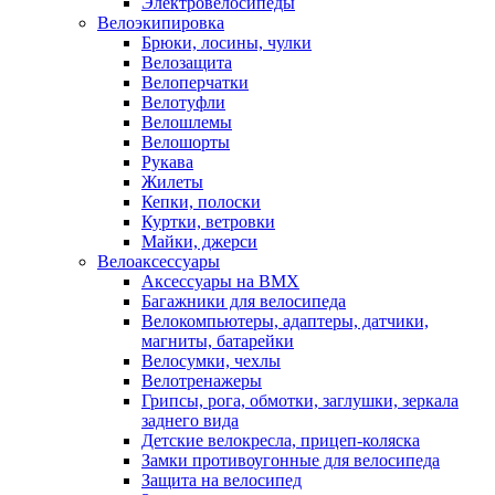
Электровелосипеды
Велоэкипировка
Брюки, лосины, чулки
Велозащита
Велоперчатки
Велотуфли
Велошлемы
Велошорты
Рукава
Жилеты
Кепки, полоски
Куртки, ветровки
Майки, джерси
Велоаксессуары
Аксессуары на BMX
Багажники для велосипеда
Велокомпьютеры, адаптеры, датчики,
магниты, батарейки
Велосумки, чехлы
Велотренажеры
Грипсы, рога, обмотки, заглушки, зеркала
заднего вида
Детские велокресла, прицеп-коляска
Замки противоугонные для велосипеда
Защита на велосипед