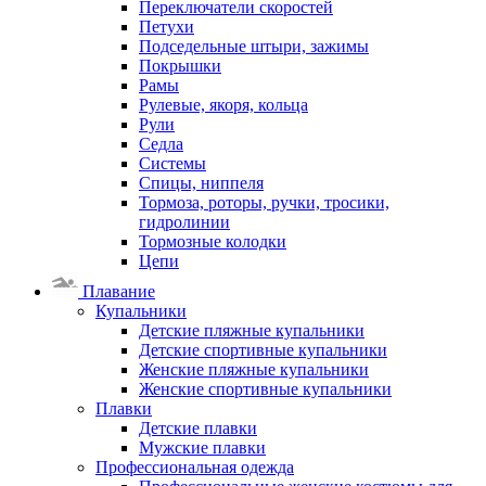
Переключатели скоростей
Петухи
Подседельные штыри, зажимы
Покрышки
Рамы
Рулевые, якоря, кольца
Рули
Седла
Системы
Спицы, ниппеля
Тормоза, роторы, ручки, тросики,
гидролинии
Тормозные колодки
Цепи
Плавание
Купальники
Детские пляжные купальники
Детские спортивные купальники
Женские пляжные купальники
Женские спортивные купальники
Плавки
Детские плавки
Мужские плавки
Профессиональная одежда