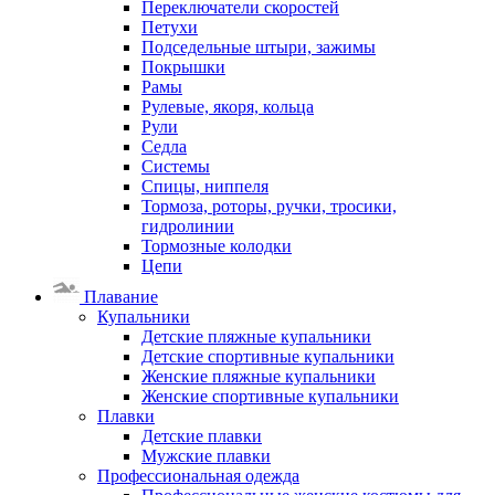
Переключатели скоростей
Петухи
Подседельные штыри, зажимы
Покрышки
Рамы
Рулевые, якоря, кольца
Рули
Седла
Системы
Спицы, ниппеля
Тормоза, роторы, ручки, тросики,
гидролинии
Тормозные колодки
Цепи
Плавание
Купальники
Детские пляжные купальники
Детские спортивные купальники
Женские пляжные купальники
Женские спортивные купальники
Плавки
Детские плавки
Мужские плавки
Профессиональная одежда