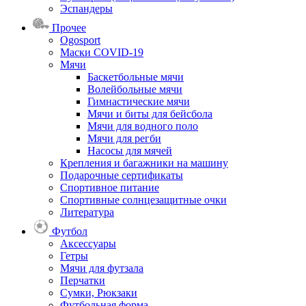
Эспандеры
Прочее
Ogosport
Маски COVID-19
Мячи
Баскетбольные мячи
Волейбольные мячи
Гимнастические мячи
Мячи и биты для бейсбола
Мячи для водного поло
Мячи для регби
Насосы для мячей
Крепления и багажники на машину
Подарочные сертификаты
Спортивное питание
Спортивные солнцезащитные очки
Литература
Футбол
Аксессуары
Гетры
Мячи для футзала
Перчатки
Сумки, Рюкзаки
Футбольная форма