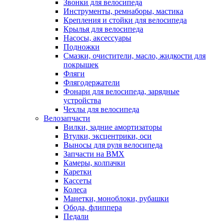
Звонки для велосипеда
Инструменты, ремнаборы, мастика
Крепления и стойки для велосипеда
Крылья для велосипеда
Насосы, аксессуары
Подножки
Смазки, очистители, масло, жидкости для
покрышек
Фляги
Флягодержатели
Фонари для велосипеда, зарядные
устройства
Чехлы для велосипеда
Велозапчасти
Вилки, задние амортизаторы
Втулки, эксцентрики, оси
Выносы для руля велосипеда
Запчасти на BMX
Камеры, колпачки
Каретки
Кассеты
Колеса
Манетки, моноблоки, рубашки
Обода, флиппера
Педали