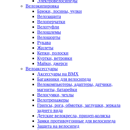
Электровелосипеды
Велоэкипировка
Брюки, лосины, чулки
Велозащита
Велоперчатки
Велотуфли
Велошлемы
Велошорты
Рукава
Жилеты
Кепки, полоски
Куртки, ветровки
Майки, джерси
Велоаксессуары
Аксессуары на BMX
Багажники для велосипеда
Велокомпьютеры, адаптеры, датчики,
магниты, батарейки
Велосумки, чехлы
Велотренажеры
Грипсы, рога, обмотки, заглушки, зеркала
заднего вида
Детские велокресла, прицеп-коляска
Замки противоугонные для велосипеда
Защита на велосипед