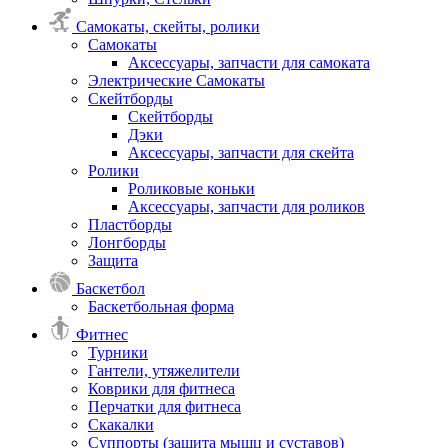
Самокаты, скейты, ролики
Самокаты
Аксессуары, запчасти для самоката
Электрические Самокаты
Скейтборды
Скейтборды
Дэки
Аксессуары, запчасти для скейта
Ролики
Роликовые коньки
Аксессуары, запчасти для роликов
Пластборды
Лонгборды
Защита
Баскетбол
Баскетбольная форма
Фитнес
Турники
Гантели, утяжелители
Коврики для фитнеса
Перчатки для фитнеса
Скакалки
Суппорты (защита мышц и суставов)