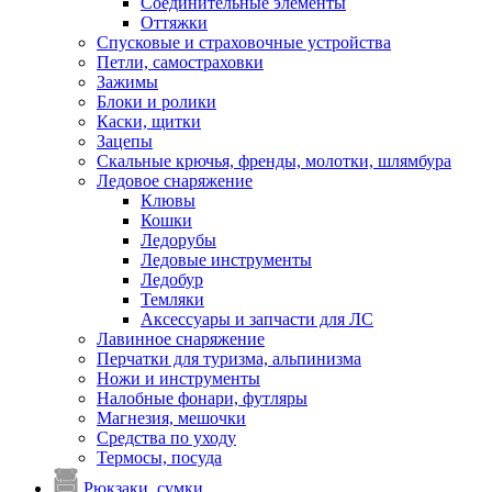
Соединительные элементы
Оттяжки
Спусковые и страховочные устройства
Петли, самостраховки
Зажимы
Блоки и ролики
Каски, щитки
Зацепы
Скальные крючья, френды, молотки, шлямбура
Ледовое снаряжение
Клювы
Кошки
Ледорубы
Ледовые инструменты
Ледобур
Темляки
Аксессуары и запчасти для ЛС
Лавинное снаряжение
Перчатки для туризма, альпинизма
Ножи и инструменты
Налобные фонари, футляры
Магнезия, мешочки
Средства по уходу
Термосы, посуда
Рюкзаки, сумки