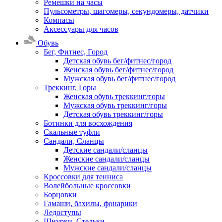
Ремешки на часы
Пульсометры, шагомеры, секундомеры, датчики
Компасы
Аксессуары для часов
Обувь
Бег, Фитнес, Город
Детская обувь бег/фитнес/город
Женская обувь бег/фитнес/город
Мужская обувь бег/фитнес/город
Треккинг, Горы
Женская обувь треккинг/горы
Мужская обувь треккинг/горы
Детская обувь треккинг/горы
Ботинки для восхождения
Скальные туфли
Сандали, Сланцы
Детские сандали/сланцы
Женские сандали/сланцы
Мужские сандали/сланцы
Кроссовки для тенниса
Волейбольные кроссовки
Борцовки
Гамаши, бахилы, фонарики
Ледоступы
Шнурки, Стельки