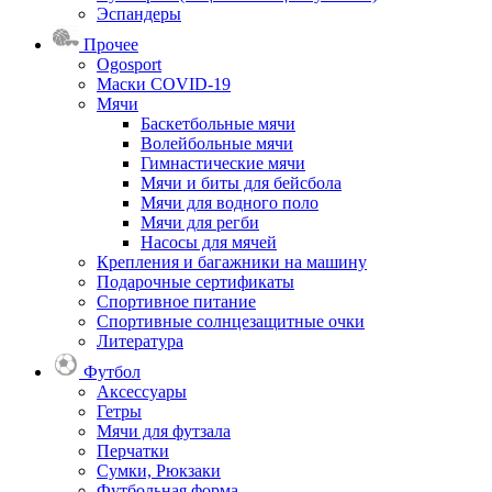
Эспандеры
Прочее
Ogosport
Маски COVID-19
Мячи
Баскетбольные мячи
Волейбольные мячи
Гимнастические мячи
Мячи и биты для бейсбола
Мячи для водного поло
Мячи для регби
Насосы для мячей
Крепления и багажники на машину
Подарочные сертификаты
Спортивное питание
Спортивные солнцезащитные очки
Литература
Футбол
Аксессуары
Гетры
Мячи для футзала
Перчатки
Сумки, Рюкзаки
Футбольная форма