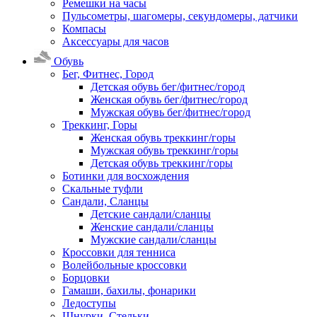
Ремешки на часы
Пульсометры, шагомеры, секундомеры, датчики
Компасы
Аксессуары для часов
Обувь
Бег, Фитнес, Город
Детская обувь бег/фитнес/город
Женская обувь бег/фитнес/город
Мужская обувь бег/фитнес/город
Треккинг, Горы
Женская обувь треккинг/горы
Мужская обувь треккинг/горы
Детская обувь треккинг/горы
Ботинки для восхождения
Скальные туфли
Сандали, Сланцы
Детские сандали/сланцы
Женские сандали/сланцы
Мужские сандали/сланцы
Кроссовки для тенниса
Волейбольные кроссовки
Борцовки
Гамаши, бахилы, фонарики
Ледоступы
Шнурки, Стельки