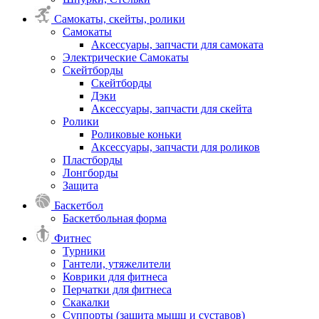
Самокаты, скейты, ролики
Самокаты
Аксессуары, запчасти для самоката
Электрические Самокаты
Скейтборды
Скейтборды
Дэки
Аксессуары, запчасти для скейта
Ролики
Роликовые коньки
Аксессуары, запчасти для роликов
Пластборды
Лонгборды
Защита
Баскетбол
Баскетбольная форма
Фитнес
Турники
Гантели, утяжелители
Коврики для фитнеса
Перчатки для фитнеса
Скакалки
Суппорты (защита мышц и суставов)