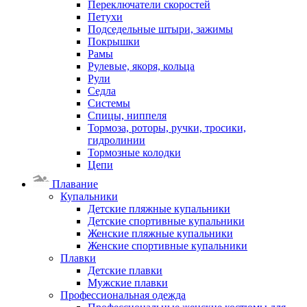
Переключатели скоростей
Петухи
Подседельные штыри, зажимы
Покрышки
Рамы
Рулевые, якоря, кольца
Рули
Седла
Системы
Спицы, ниппеля
Тормоза, роторы, ручки, тросики,
гидролинии
Тормозные колодки
Цепи
Плавание
Купальники
Детские пляжные купальники
Детские спортивные купальники
Женские пляжные купальники
Женские спортивные купальники
Плавки
Детские плавки
Мужские плавки
Профессиональная одежда