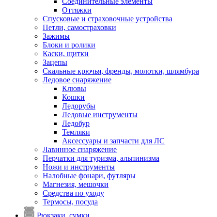
Соединительные элементы
Оттяжки
Спусковые и страховочные устройства
Петли, самостраховки
Зажимы
Блоки и ролики
Каски, щитки
Зацепы
Скальные крючья, френды, молотки, шлямбура
Ледовое снаряжение
Клювы
Кошки
Ледорубы
Ледовые инструменты
Ледобур
Темляки
Аксессуары и запчасти для ЛС
Лавинное снаряжение
Перчатки для туризма, альпинизма
Ножи и инструменты
Налобные фонари, футляры
Магнезия, мешочки
Средства по уходу
Термосы, посуда
Рюкзаки, сумки