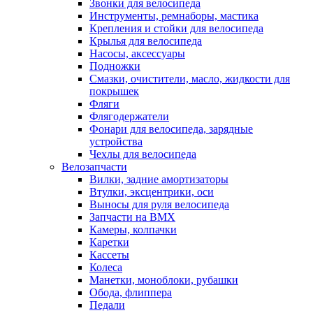
Звонки для велосипеда
Инструменты, ремнаборы, мастика
Крепления и стойки для велосипеда
Крылья для велосипеда
Насосы, аксессуары
Подножки
Смазки, очистители, масло, жидкости для
покрышек
Фляги
Флягодержатели
Фонари для велосипеда, зарядные
устройства
Чехлы для велосипеда
Велозапчасти
Вилки, задние амортизаторы
Втулки, эксцентрики, оси
Выносы для руля велосипеда
Запчасти на BMX
Камеры, колпачки
Каретки
Кассеты
Колеса
Манетки, моноблоки, рубашки
Обода, флиппера
Педали