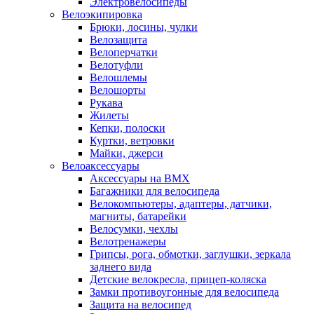
Электровелосипеды
Велоэкипировка
Брюки, лосины, чулки
Велозащита
Велоперчатки
Велотуфли
Велошлемы
Велошорты
Рукава
Жилеты
Кепки, полоски
Куртки, ветровки
Майки, джерси
Велоаксессуары
Аксессуары на BMX
Багажники для велосипеда
Велокомпьютеры, адаптеры, датчики,
магниты, батарейки
Велосумки, чехлы
Велотренажеры
Грипсы, рога, обмотки, заглушки, зеркала
заднего вида
Детские велокресла, прицеп-коляска
Замки противоугонные для велосипеда
Защита на велосипед