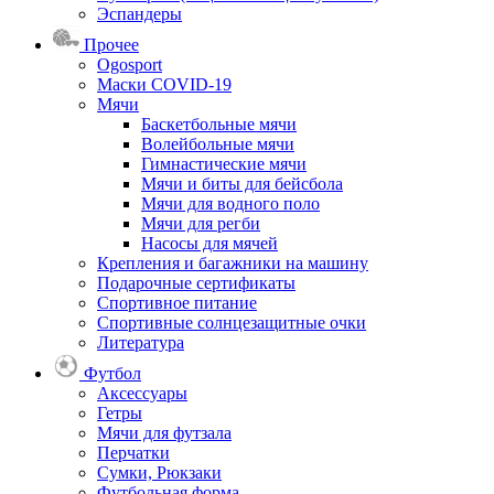
Эспандеры
Прочее
Ogosport
Маски COVID-19
Мячи
Баскетбольные мячи
Волейбольные мячи
Гимнастические мячи
Мячи и биты для бейсбола
Мячи для водного поло
Мячи для регби
Насосы для мячей
Крепления и багажники на машину
Подарочные сертификаты
Спортивное питание
Спортивные солнцезащитные очки
Литература
Футбол
Аксессуары
Гетры
Мячи для футзала
Перчатки
Сумки, Рюкзаки
Футбольная форма