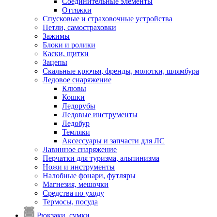
Соединительные элементы
Оттяжки
Спусковые и страховочные устройства
Петли, самостраховки
Зажимы
Блоки и ролики
Каски, щитки
Зацепы
Скальные крючья, френды, молотки, шлямбура
Ледовое снаряжение
Клювы
Кошки
Ледорубы
Ледовые инструменты
Ледобур
Темляки
Аксессуары и запчасти для ЛС
Лавинное снаряжение
Перчатки для туризма, альпинизма
Ножи и инструменты
Налобные фонари, футляры
Магнезия, мешочки
Средства по уходу
Термосы, посуда
Рюкзаки, сумки