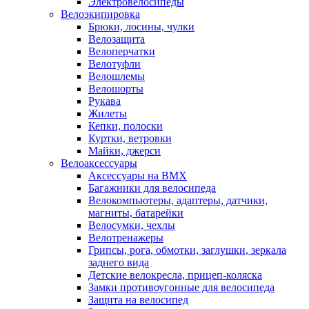
Электровелосипеды
Велоэкипировка
Брюки, лосины, чулки
Велозащита
Велоперчатки
Велотуфли
Велошлемы
Велошорты
Рукава
Жилеты
Кепки, полоски
Куртки, ветровки
Майки, джерси
Велоаксессуары
Аксессуары на BMX
Багажники для велосипеда
Велокомпьютеры, адаптеры, датчики,
магниты, батарейки
Велосумки, чехлы
Велотренажеры
Грипсы, рога, обмотки, заглушки, зеркала
заднего вида
Детские велокресла, прицеп-коляска
Замки противоугонные для велосипеда
Защита на велосипед