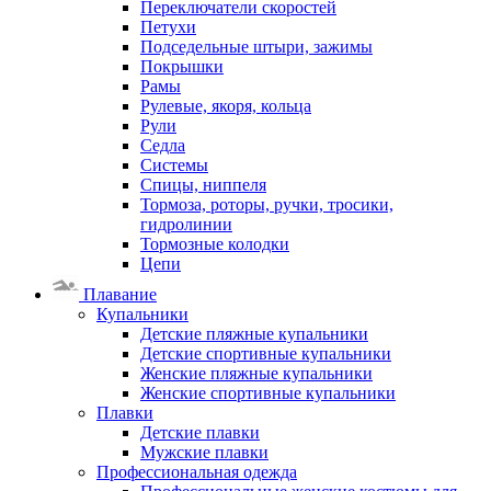
Переключатели скоростей
Петухи
Подседельные штыри, зажимы
Покрышки
Рамы
Рулевые, якоря, кольца
Рули
Седла
Системы
Спицы, ниппеля
Тормоза, роторы, ручки, тросики,
гидролинии
Тормозные колодки
Цепи
Плавание
Купальники
Детские пляжные купальники
Детские спортивные купальники
Женские пляжные купальники
Женские спортивные купальники
Плавки
Детские плавки
Мужские плавки
Профессиональная одежда