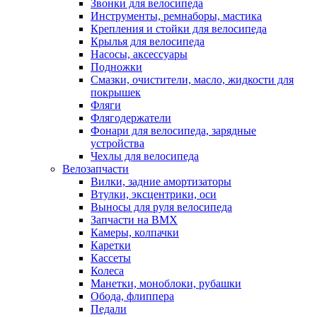
Звонки для велосипеда
Инструменты, ремнаборы, мастика
Крепления и стойки для велосипеда
Крылья для велосипеда
Насосы, аксессуары
Подножки
Смазки, очистители, масло, жидкости для
покрышек
Фляги
Флягодержатели
Фонари для велосипеда, зарядные
устройства
Чехлы для велосипеда
Велозапчасти
Вилки, задние амортизаторы
Втулки, эксцентрики, оси
Выносы для руля велосипеда
Запчасти на BMX
Камеры, колпачки
Каретки
Кассеты
Колеса
Манетки, моноблоки, рубашки
Обода, флиппера
Педали