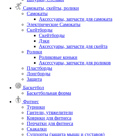
Самокаты, скейты, ролики
Самокаты
Аксессуары, запчасти для самоката
Электрические Самокаты
Скейтборды
Скейтборды
Дэки
Аксессуары, запчасти для скейта
Ролики
Роликовые коньки
Аксессуары, запчасти для роликов
Пластборды
Лонгборды
Защита
Баскетбол
Баскетбольная форма
Фитнес
Турники
Гантели, утяжелители
Коврики для фитнеса
Перчатки для фитнеса
Скакалки
Суппорты (защита мышц и суставов)