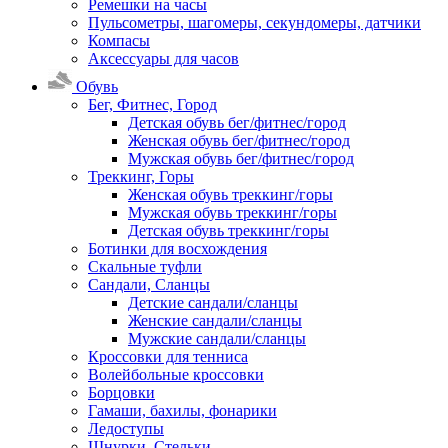
Ремешки на часы
Пульсометры, шагомеры, секундомеры, датчики
Компасы
Аксессуары для часов
Обувь
Бег, Фитнес, Город
Детская обувь бег/фитнес/город
Женская обувь бег/фитнес/город
Мужская обувь бег/фитнес/город
Треккинг, Горы
Женская обувь треккинг/горы
Мужская обувь треккинг/горы
Детская обувь треккинг/горы
Ботинки для восхождения
Скальные туфли
Сандали, Сланцы
Детские сандали/сланцы
Женские сандали/сланцы
Мужские сандали/сланцы
Кроссовки для тенниса
Волейбольные кроссовки
Борцовки
Гамаши, бахилы, фонарики
Ледоступы
Шнурки, Стельки