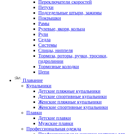
Переключатели скоростей
Петухи
Подседельные штыри, зажимы
Покрышки
Рамы
Рулевые, якоря, кольца
Рули
Седла
Системы
Спицы, ниппеля
Тормоза, роторы, ручки, тросики,
гидролинии
Тормозные колодки
Цепи
Плавание
Купальники
Детские пляжные купальники
Детские спортивные купальники
Женские пляжные купальники
Женские спортивные купальники
Плавки
Детские плавки
Мужские плавки
Профессиональная одежда