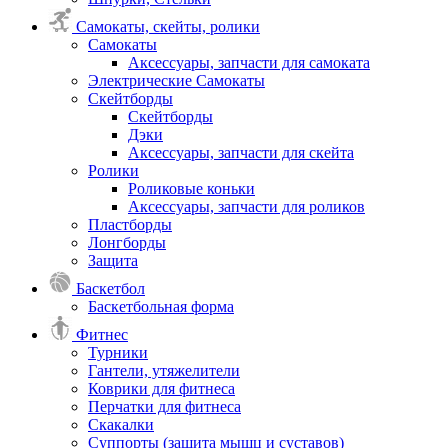
Самокаты, скейты, ролики
Самокаты
Аксессуары, запчасти для самоката
Электрические Самокаты
Скейтборды
Скейтборды
Дэки
Аксессуары, запчасти для скейта
Ролики
Роликовые коньки
Аксессуары, запчасти для роликов
Пластборды
Лонгборды
Защита
Баскетбол
Баскетбольная форма
Фитнес
Турники
Гантели, утяжелители
Коврики для фитнеса
Перчатки для фитнеса
Скакалки
Суппорты (защита мышц и суставов)