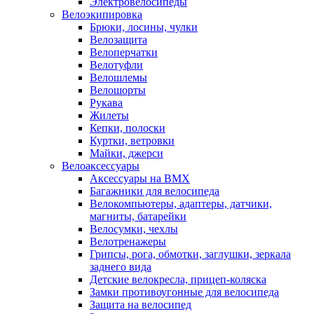
Электровелосипеды
Велоэкипировка
Брюки, лосины, чулки
Велозащита
Велоперчатки
Велотуфли
Велошлемы
Велошорты
Рукава
Жилеты
Кепки, полоски
Куртки, ветровки
Майки, джерси
Велоаксессуары
Аксессуары на BMX
Багажники для велосипеда
Велокомпьютеры, адаптеры, датчики,
магниты, батарейки
Велосумки, чехлы
Велотренажеры
Грипсы, рога, обмотки, заглушки, зеркала
заднего вида
Детские велокресла, прицеп-коляска
Замки противоугонные для велосипеда
Защита на велосипед