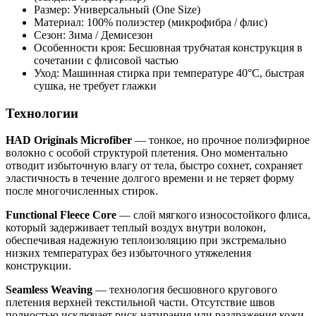
Размер: Универсальный (One Size)
Материал: 100% полиэстер (микрофибра / флис)
Сезон: Зима / Демисезон
Особенности кроя: Бесшовная трубчатая конструкция в
сочетании с флисовой частью
Уход: Машинная стирка при температуре 40°C, быстрая
сушка, не требует глажки
Технологии
HAD Originals Microfiber
— тонкое, но прочное полиэфирное
волокно с особой структурой плетения. Оно моментально
отводит избыточную влагу от тела, быстро сохнет, сохраняет
эластичность в течение долгого времени и не теряет форму
после многочисленных стирок.
Functional Fleece Core
— слой мягкого износостойкого флиса,
который задерживает теплый воздух внутри волокон,
обеспечивая надежную теплоизоляцию при экстремально
низких температурах без избыточного утяжеления
конструкции.
Seamless Weaving
— технология бесшовного кругового
плетения верхней текстильной части. Отсутствие швов
полностью исключает риск натирания или раздражения кожи