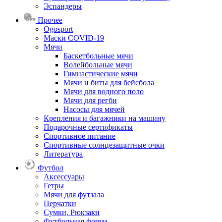
Эспандеры
Прочее
Ogosport
Маски COVID-19
Мячи
Баскетбольные мячи
Волейбольные мячи
Гимнастические мячи
Мячи и биты для бейсбола
Мячи для водного поло
Мячи для регби
Насосы для мячей
Крепления и багажники на машину
Подарочные сертификаты
Спортивное питание
Спортивные солнцезащитные очки
Литература
Футбол
Аксессуары
Гетры
Мячи для футзала
Перчатки
Сумки, Рюкзаки
Футбольная форма