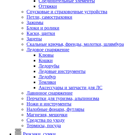
Соединительные элементы
Оттяжки
Спусковые и страховочные устройства
Петли, самостраховки
Зажимы
Блоки и ролики
Каски, щитки
Зацепы
Скальные крючья, френды, молотки, шлямбура
Ледовое снаряжение
Клювы
Кошки
Ледорубы
Ледовые инструменты
Ледобур
Темляки
Аксессуары и запчасти для ЛС
Лавинное снаряжение
Перчатки для туризма, альпинизма
Ножи и инструменты
Налобные фонари, футляры
Магнезия, мешочки
Средства по уходу
Термосы, посуда
Рюкзаки, сумки