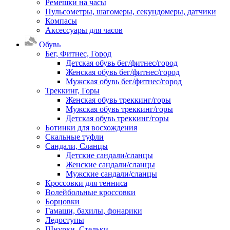
Ремешки на часы
Пульсометры, шагомеры, секундомеры, датчики
Компасы
Аксессуары для часов
Обувь
Бег, Фитнес, Город
Детская обувь бег/фитнес/город
Женская обувь бег/фитнес/город
Мужская обувь бег/фитнес/город
Треккинг, Горы
Женская обувь треккинг/горы
Мужская обувь треккинг/горы
Детская обувь треккинг/горы
Ботинки для восхождения
Скальные туфли
Сандали, Сланцы
Детские сандали/сланцы
Женские сандали/сланцы
Мужские сандали/сланцы
Кроссовки для тенниса
Волейбольные кроссовки
Борцовки
Гамаши, бахилы, фонарики
Ледоступы
Шнурки, Стельки