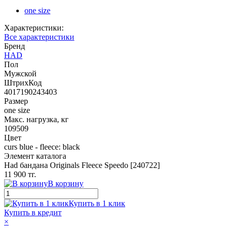
one size
Характеристики:
Все характеристики
Бренд
HAD
Пол
Мужской
ШтрихКод
4017190243403
Размер
one size
Макс. нагрузка, кг
109509
Цвет
curs blue - fleece: black
Элемент каталога
Had бандана Originals Fleece Speedo [240722]
11 900 тг.
В корзину
Купить в 1 клик
Купить в кредит
×