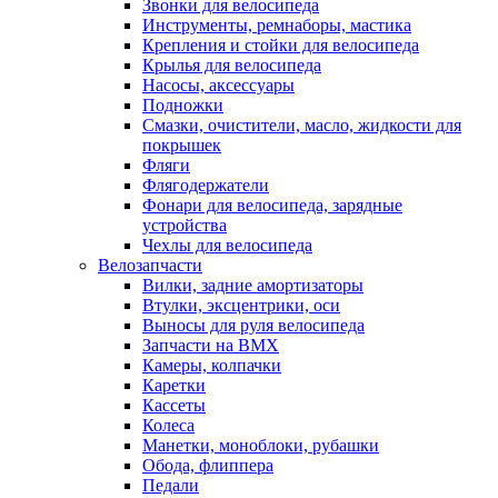
Звонки для велосипеда
Инструменты, ремнаборы, мастика
Крепления и стойки для велосипеда
Крылья для велосипеда
Насосы, аксессуары
Подножки
Смазки, очистители, масло, жидкости для
покрышек
Фляги
Флягодержатели
Фонари для велосипеда, зарядные
устройства
Чехлы для велосипеда
Велозапчасти
Вилки, задние амортизаторы
Втулки, эксцентрики, оси
Выносы для руля велосипеда
Запчасти на BMX
Камеры, колпачки
Каретки
Кассеты
Колеса
Манетки, моноблоки, рубашки
Обода, флиппера
Педали