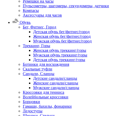
Ремешки на часы
Пульсометры, шагомеры, секундомеры, датчики
Компасы
Аксессуары для часов
Обувь
Бег, Фитнес, Город
Детская обувь бег/фитнес/город
Женская обувь бег/фитнес/город
Мужская обувь бег/фитнес/город
Треккинг, Горы
Женская обувь треккинг/горы
Мужская обувь треккинг/горы
Детская обувь треккинг/горы
Ботинки для восхождения
Скальные туфли
Сандали, Сланцы
Детские сандали/сланцы
Женские сандали/сланцы
Мужские сандали/сланцы
Кроссовки для тенниса
Волейбольные кроссовки
Борцовки
Гамаши, бахилы, фонарики
Ледоступы
Шнурки, Стельки