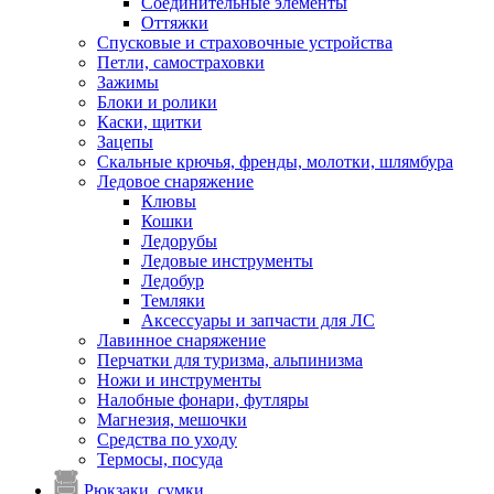
Соединительные элементы
Оттяжки
Спусковые и страховочные устройства
Петли, самостраховки
Зажимы
Блоки и ролики
Каски, щитки
Зацепы
Скальные крючья, френды, молотки, шлямбура
Ледовое снаряжение
Клювы
Кошки
Ледорубы
Ледовые инструменты
Ледобур
Темляки
Аксессуары и запчасти для ЛС
Лавинное снаряжение
Перчатки для туризма, альпинизма
Ножи и инструменты
Налобные фонари, футляры
Магнезия, мешочки
Средства по уходу
Термосы, посуда
Рюкзаки, сумки