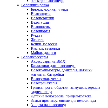
Электровелосипеды
Велоэкипировка
Брюки, лосины, чулки
Велозащита
Велоперчатки
Велотуфли
Велошлемы
Велошорты
Рукава
Жилеты
Кепки, полоски
Куртки, ветровки
Майки, джерси
Велоаксессуары
Аксессуары на BMX
Багажники для велосипеда
Велокомпьютеры, адаптеры, датчики,
магниты, батарейки
Велосумки, чехлы
Велотренажеры
Грипсы, рога, обмотки, заглушки, зеркала
заднего вида
Детские велокресла, прицеп-коляска
Замки противоугонные для велосипеда
Защита на велосипед