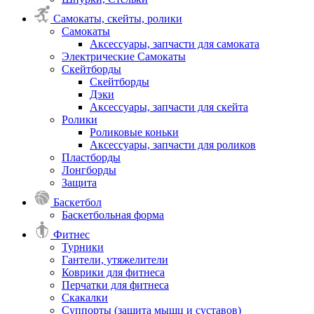
Самокаты, скейты, ролики
Самокаты
Аксессуары, запчасти для самоката
Электрические Самокаты
Скейтборды
Скейтборды
Дэки
Аксессуары, запчасти для скейта
Ролики
Роликовые коньки
Аксессуары, запчасти для роликов
Пластборды
Лонгборды
Защита
Баскетбол
Баскетбольная форма
Фитнес
Турники
Гантели, утяжелители
Коврики для фитнеса
Перчатки для фитнеса
Скакалки
Суппорты (защита мышц и суставов)