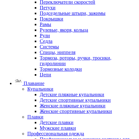
Переключатели скоростей
Петухи
Подседельные штыри, зажимы
Покрышки
Рамы
Рулевые, якоря, кольца
Рули
Седла
Системы
Спицы, ниппеля
Тормоза, роторы, ручки, тросики,
гидролинии
Тормозные колодки
Цепи
Плавание
Купальники
Детские пляжные купальники
Детские спортивные купальники
Женские пляжные купальники
Женские спортивные купальники
Плавки
Детские плавки
Мужские плавки
Профессиональная одежда