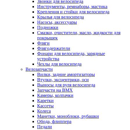
Звонки для велосипеда
Инструменты, ремнаборы, мастика
Крепления и стойки для велосипеда
Крылья для велосипеда
Насосы, аксессуары
Подножки
Смазки, очистители, масло, жидкости для
покрышек
Фляги
Флягодержатели
Фонари для велосипеда, зарядные
устройства
Чехлы для велосипеда
Велозапчасти
Вилки, задние амортизаторы
Втулки, эксцентрики, оси
Выносы для руля велосипеда
Запчасти на BMX
Камеры, колпачки
Каретки
Кассеты
Колеса
Манетки, моноблоки, рубашки
Обода, флиппера
Педали