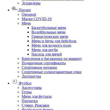
Эспандеры
Прочее
Ogosport
Маски COVID-19
Мячи
Баскетбольные мячи
Волейбольные мячи
Гимнастические мячи
Мячи и биты для бейсбола
Мячи для водного поло
Мячи для регби
Насосы для мячей
Крепления и багажники на машину
Подарочные сертификаты
Спортивное питание
Спортивные солнцезащитные очки
Литература
Футбол
Аксессуары
Гетры
Мячи для футзала
Перчатки
Сумки, Рюкзаки
Футбольная форма