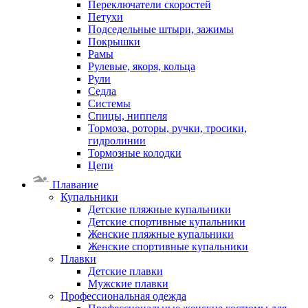
Переключатели скоростей
Петухи
Подседельные штыри, зажимы
Покрышки
Рамы
Рулевые, якоря, кольца
Рули
Седла
Системы
Спицы, ниппеля
Тормоза, роторы, ручки, тросики,
гидролинии
Тормозные колодки
Цепи
Плавание
Купальники
Детские пляжные купальники
Детские спортивные купальники
Женские пляжные купальники
Женские спортивные купальники
Плавки
Детские плавки
Мужские плавки
Профессиональная одежда