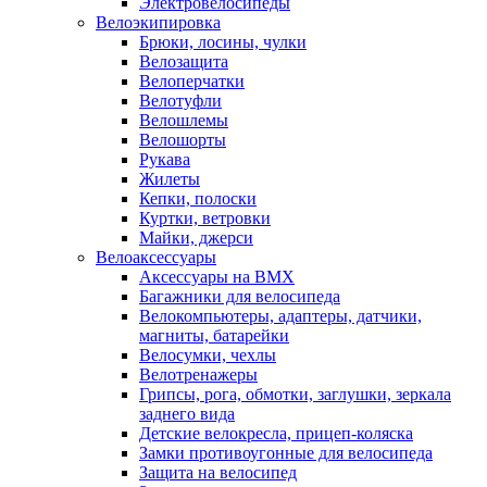
Электровелосипеды
Велоэкипировка
Брюки, лосины, чулки
Велозащита
Велоперчатки
Велотуфли
Велошлемы
Велошорты
Рукава
Жилеты
Кепки, полоски
Куртки, ветровки
Майки, джерси
Велоаксессуары
Аксессуары на BMX
Багажники для велосипеда
Велокомпьютеры, адаптеры, датчики,
магниты, батарейки
Велосумки, чехлы
Велотренажеры
Грипсы, рога, обмотки, заглушки, зеркала
заднего вида
Детские велокресла, прицеп-коляска
Замки противоугонные для велосипеда
Защита на велосипед