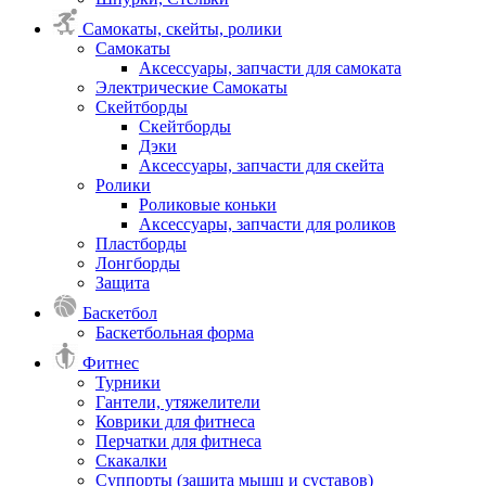
Самокаты, скейты, ролики
Самокаты
Аксессуары, запчасти для самоката
Электрические Самокаты
Скейтборды
Скейтборды
Дэки
Аксессуары, запчасти для скейта
Ролики
Роликовые коньки
Аксессуары, запчасти для роликов
Пластборды
Лонгборды
Защита
Баскетбол
Баскетбольная форма
Фитнес
Турники
Гантели, утяжелители
Коврики для фитнеса
Перчатки для фитнеса
Скакалки
Суппорты (защита мышц и суставов)