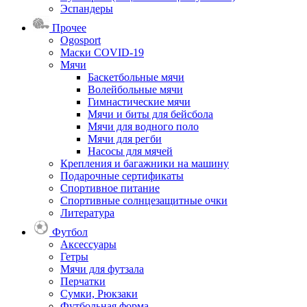
Эспандеры
Прочее
Ogosport
Маски COVID-19
Мячи
Баскетбольные мячи
Волейбольные мячи
Гимнастические мячи
Мячи и биты для бейсбола
Мячи для водного поло
Мячи для регби
Насосы для мячей
Крепления и багажники на машину
Подарочные сертификаты
Спортивное питание
Спортивные солнцезащитные очки
Литература
Футбол
Аксессуары
Гетры
Мячи для футзала
Перчатки
Сумки, Рюкзаки
Футбольная форма