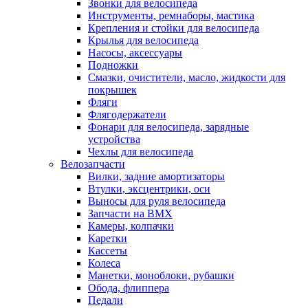
Звонки для велосипеда
Инструменты, ремнаборы, мастика
Крепления и стойки для велосипеда
Крылья для велосипеда
Насосы, аксессуары
Подножки
Смазки, очистители, масло, жидкости для
покрышек
Фляги
Флягодержатели
Фонари для велосипеда, зарядные
устройства
Чехлы для велосипеда
Велозапчасти
Вилки, задние амортизаторы
Втулки, эксцентрики, оси
Выносы для руля велосипеда
Запчасти на BMX
Камеры, колпачки
Каретки
Кассеты
Колеса
Манетки, моноблоки, рубашки
Обода, флиппера
Педали