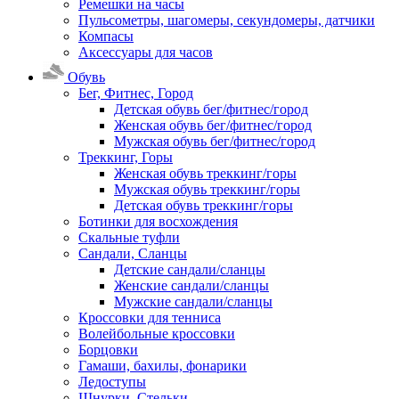
Ремешки на часы
Пульсометры, шагомеры, секундомеры, датчики
Компасы
Аксессуары для часов
Обувь
Бег, Фитнес, Город
Детская обувь бег/фитнес/город
Женская обувь бег/фитнес/город
Мужская обувь бег/фитнес/город
Треккинг, Горы
Женская обувь треккинг/горы
Мужская обувь треккинг/горы
Детская обувь треккинг/горы
Ботинки для восхождения
Скальные туфли
Сандали, Сланцы
Детские сандали/сланцы
Женские сандали/сланцы
Мужские сандали/сланцы
Кроссовки для тенниса
Волейбольные кроссовки
Борцовки
Гамаши, бахилы, фонарики
Ледоступы
Шнурки, Стельки