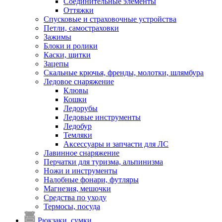
Соединительные элементы
Оттяжки
Спусковые и страховочные устройства
Петли, самостраховки
Зажимы
Блоки и ролики
Каски, щитки
Зацепы
Скальные крючья, френды, молотки, шлямбура
Ледовое снаряжение
Клювы
Кошки
Ледорубы
Ледовые инструменты
Ледобур
Темляки
Аксессуары и запчасти для ЛС
Лавинное снаряжение
Перчатки для туризма, альпинизма
Ножи и инструменты
Налобные фонари, футляры
Магнезия, мешочки
Средства по уходу
Термосы, посуда
Рюкзаки, сумки