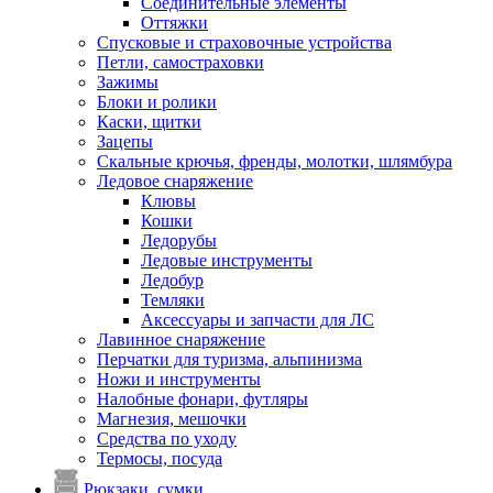
Соединительные элементы
Оттяжки
Спусковые и страховочные устройства
Петли, самостраховки
Зажимы
Блоки и ролики
Каски, щитки
Зацепы
Скальные крючья, френды, молотки, шлямбура
Ледовое снаряжение
Клювы
Кошки
Ледорубы
Ледовые инструменты
Ледобур
Темляки
Аксессуары и запчасти для ЛС
Лавинное снаряжение
Перчатки для туризма, альпинизма
Ножи и инструменты
Налобные фонари, футляры
Магнезия, мешочки
Средства по уходу
Термосы, посуда
Рюкзаки, сумки