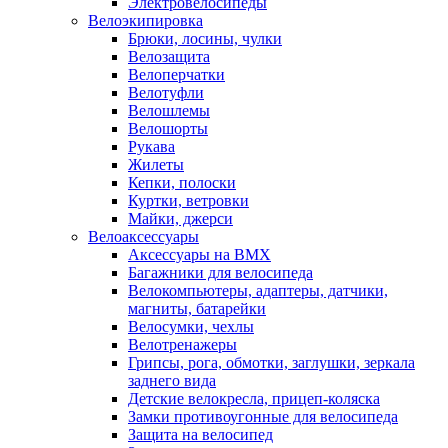
Электровелосипеды
Велоэкипировка
Брюки, лосины, чулки
Велозащита
Велоперчатки
Велотуфли
Велошлемы
Велошорты
Рукава
Жилеты
Кепки, полоски
Куртки, ветровки
Майки, джерси
Велоаксессуары
Аксессуары на BMX
Багажники для велосипеда
Велокомпьютеры, адаптеры, датчики,
магниты, батарейки
Велосумки, чехлы
Велотренажеры
Грипсы, рога, обмотки, заглушки, зеркала
заднего вида
Детские велокресла, прицеп-коляска
Замки противоугонные для велосипеда
Защита на велосипед