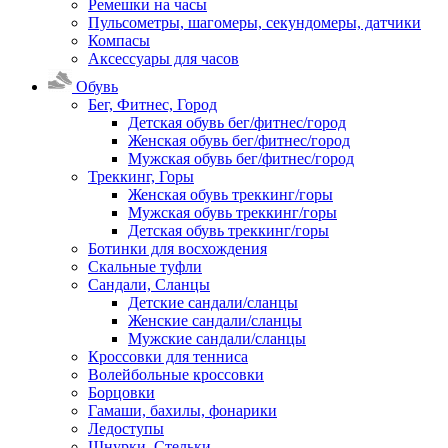
Ремешки на часы
Пульсометры, шагомеры, секундомеры, датчики
Компасы
Аксессуары для часов
Обувь
Бег, Фитнес, Город
Детская обувь бег/фитнес/город
Женская обувь бег/фитнес/город
Мужская обувь бег/фитнес/город
Треккинг, Горы
Женская обувь треккинг/горы
Мужская обувь треккинг/горы
Детская обувь треккинг/горы
Ботинки для восхождения
Скальные туфли
Сандали, Сланцы
Детские сандали/сланцы
Женские сандали/сланцы
Мужские сандали/сланцы
Кроссовки для тенниса
Волейбольные кроссовки
Борцовки
Гамаши, бахилы, фонарики
Ледоступы
Шнурки, Стельки