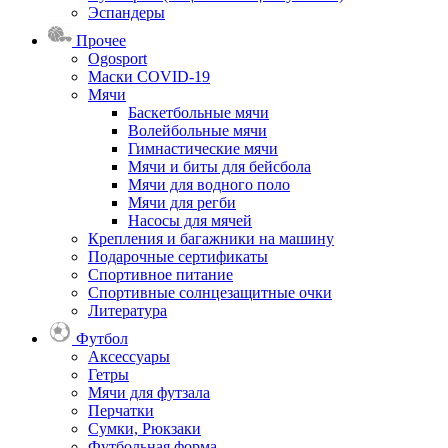
Эспандеры
Прочее
Ogosport
Маски COVID-19
Мячи
Баскетбольные мячи
Волейбольные мячи
Гимнастические мячи
Мячи и биты для бейсбола
Мячи для водного поло
Мячи для регби
Насосы для мячей
Крепления и багажники на машину
Подарочные сертификаты
Спортивное питание
Спортивные солнцезащитные очки
Литература
Футбол
Аксессуары
Гетры
Мячи для футзала
Перчатки
Сумки, Рюкзаки
Футбольная форма