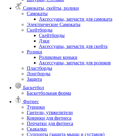
Самокаты, скейты, ролики
Самокаты
Аксессуары, запчасти для самоката
Электрические Самокаты
Скейтборды
Скейтборды
Дэки
Аксессуары, запчасти для скейта
Ролики
Роликовые коньки
Аксессуары, запчасти для роликов
Пластборды
Лонгборды
Защита
Баскетбол
Баскетбольная форма
Фитнес
Турники
Гантели, утяжелители
Коврики для фитнеса
Перчатки для фитнеса
Скакалки
Суппорты (защита мышц и суставов)