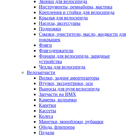
Звонки для велосипеда
Инструменты, ремнаборы, мастика
Крепления и стойки для велосипеда
Крылья для велосипеда
Насосы, аксессуары
Подножки
Смазки, очистители, масло, жидкости для
покрышек
Фляги
Флягодержатели
Фонари для велосипеда, зарядные
устройства
Чехлы для велосипеда
Велозапчасти
Вилки, задние амортизаторы
Втулки, эксцентрики, оси
Выносы для руля велосипеда
Запчасти на BMX
Камеры, колпачки
Каретки
Кассеты
Колеса
Манетки, моноблоки, рубашки
Обода, флиппера
Педали