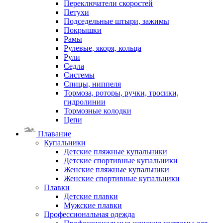
Переключатели скоростей
Петухи
Подседельные штыри, зажимы
Покрышки
Рамы
Рулевые, якоря, кольца
Рули
Седла
Системы
Спицы, ниппеля
Тормоза, роторы, ручки, тросики,
гидролинии
Тормозные колодки
Цепи
Плавание
Купальники
Детские пляжные купальники
Детские спортивные купальники
Женские пляжные купальники
Женские спортивные купальники
Плавки
Детские плавки
Мужские плавки
Профессиональная одежда