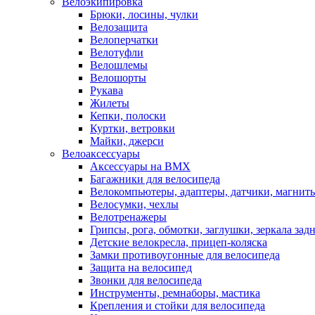
Велоэкипировка
Брюки, лосины, чулки
Велозащита
Велоперчатки
Велотуфли
Велошлемы
Велошорты
Рукава
Жилеты
Кепки, полоски
Куртки, ветровки
Майки, джерси
Велоаксессуары
Аксессуары на BMX
Багажники для велосипеда
Велокомпьютеры, адаптеры, датчики, магниты
Велосумки, чехлы
Велотренажеры
Грипсы, рога, обмотки, заглушки, зеркала зад
Детские велокресла, прицеп-коляска
Замки противоугонные для велосипеда
Защита на велосипед
Звонки для велосипеда
Инструменты, ремнаборы, мастика
Крепления и стойки для велосипеда