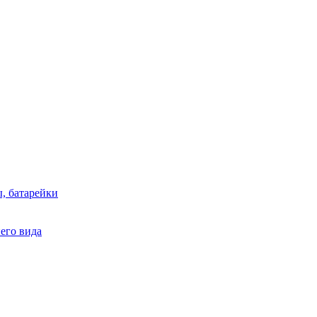
, батарейки
него вида