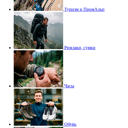
Туризм и ПромАльп
Рюкзаки, сумки
Часы
Обувь