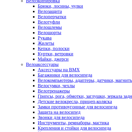
Велоэкипировка
Брюки, лосины, чулки
Велозащита
Велоперчатки
Велотуфли
Велошлемы
Велошорты
Рукава
Жилеты
Кепки, полоски
Куртки, ветровки
Майки, джерси
Велоаксессуары
Аксессуары на BMX
Багажники для велосипеда
Велокомпьютеры, адаптеры, датчики, магниты
Велосумки, чехлы
Велотренажеры
Грипсы, рога, обмотки, заглушки, зеркала зад
Детские велокресла, прицеп-коляска
Замки противоугонные для велосипеда
Защита на велосипед
Звонки для велосипеда
Инструменты, ремнаборы, мастика
Крепления и стойки для велосипеда