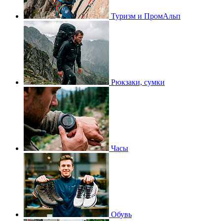
Туризм и ПромАльп
Рюкзаки, сумки
Часы
Обувь