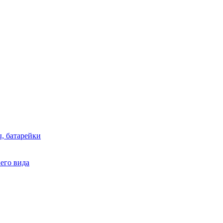
, батарейки
него вида