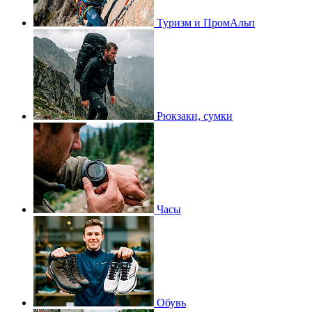
Туризм и ПромАльп
Рюкзаки, сумки
Часы
Обувь