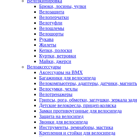
Велоэкипировка
Брюки, лосины, чулки
Велозащита
Велоперчатки
Велотуфли
Велошлемы
Велошорты
Рукава
Жилеты
Кепки, полоски
Куртки, ветровки
Майки, джерси
Велоаксессуары
Аксессуары на BMX
Багажники для велосипеда
Велокомпьютеры, адаптеры, датчики, магниты
Велосумки, чехлы
Велотренажеры
Грипсы, рога, обмотки, заглушки, зеркала зад
Детские велокресла, прицеп-коляска
Замки противоугонные для велосипеда
Защита на велосипед
Звонки для велосипеда
Инструменты, ремнаборы, мастика
Крепления и стойки для велосипеда