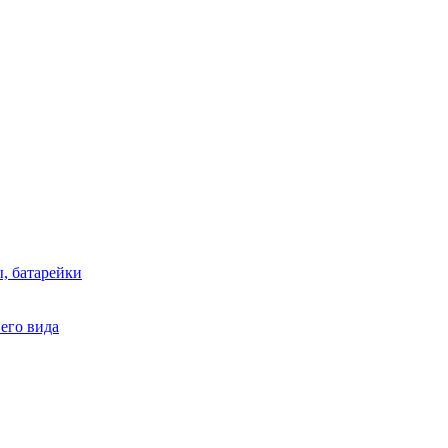
, батарейки
него вида