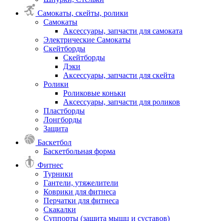
Самокаты, скейты, ролики
Самокаты
Аксессуары, запчасти для самоката
Электрические Самокаты
Скейтборды
Скейтборды
Дэки
Аксессуары, запчасти для скейта
Ролики
Роликовые коньки
Аксессуары, запчасти для роликов
Пластборды
Лонгборды
Защита
Баскетбол
Баскетбольная форма
Фитнес
Турники
Гантели, утяжелители
Коврики для фитнеса
Перчатки для фитнеса
Скакалки
Суппорты (защита мышц и суставов)