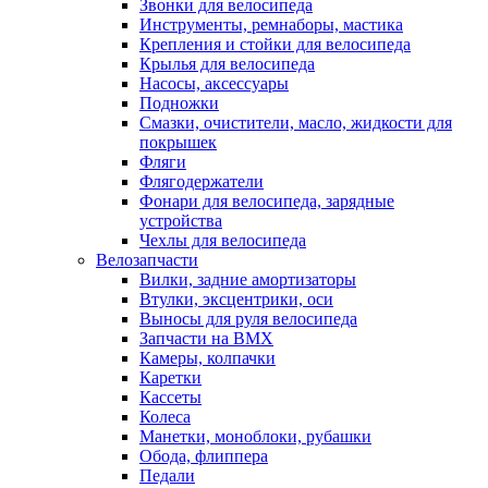
Звонки для велосипеда
Инструменты, ремнаборы, мастика
Крепления и стойки для велосипеда
Крылья для велосипеда
Насосы, аксессуары
Подножки
Смазки, очистители, масло, жидкости для
покрышек
Фляги
Флягодержатели
Фонари для велосипеда, зарядные
устройства
Чехлы для велосипеда
Велозапчасти
Вилки, задние амортизаторы
Втулки, эксцентрики, оси
Выносы для руля велосипеда
Запчасти на BMX
Камеры, колпачки
Каретки
Кассеты
Колеса
Манетки, моноблоки, рубашки
Обода, флиппера
Педали