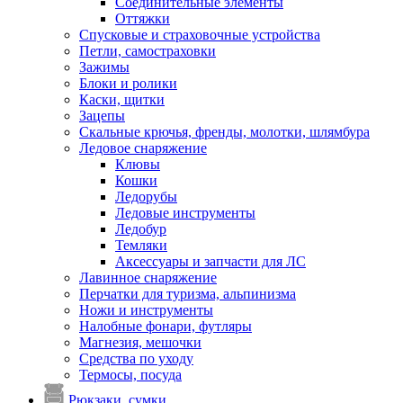
Соединительные элементы
Оттяжки
Спусковые и страховочные устройства
Петли, самостраховки
Зажимы
Блоки и ролики
Каски, щитки
Зацепы
Скальные крючья, френды, молотки, шлямбура
Ледовое снаряжение
Клювы
Кошки
Ледорубы
Ледовые инструменты
Ледобур
Темляки
Аксессуары и запчасти для ЛС
Лавинное снаряжение
Перчатки для туризма, альпинизма
Ножи и инструменты
Налобные фонари, футляры
Магнезия, мешочки
Средства по уходу
Термосы, посуда
Рюкзаки, сумки