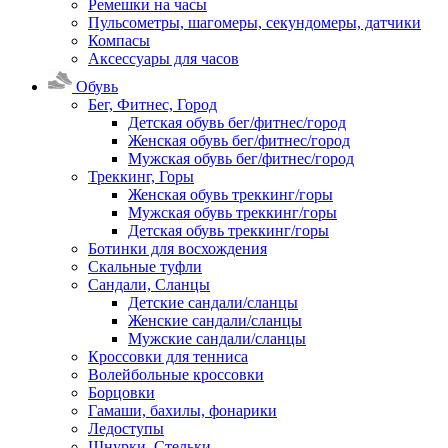
Ремешки на часы
Пульсометры, шагомеры, секундомеры, датчики
Компасы
Аксессуары для часов
Обувь
Бег, Фитнес, Город
Детская обувь бег/фитнес/город
Женская обувь бег/фитнес/город
Мужская обувь бег/фитнес/город
Треккинг, Горы
Женская обувь треккинг/горы
Мужская обувь треккинг/горы
Детская обувь треккинг/горы
Ботинки для восхождения
Скальные туфли
Сандали, Сланцы
Детские сандали/сланцы
Женские сандали/сланцы
Мужские сандали/сланцы
Кроссовки для тенниса
Волейбольные кроссовки
Борцовки
Гамаши, бахилы, фонарики
Ледоступы
Шнурки, Стельки