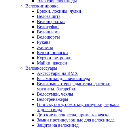
Электровелосипеды
Велоэкипировка
Брюки, лосины, чулки
Велозащита
Велоперчатки
Велотуфли
Велошлемы
Велошорты
Рукава
Жилеты
Кепки, полоски
Куртки, ветровки
Майки, джерси
Велоаксессуары
Аксессуары на BMX
Багажники для велосипеда
Велокомпьютеры, адаптеры, датчики,
магниты, батарейки
Велосумки, чехлы
Велотренажеры
Грипсы, рога, обмотки, заглушки, зеркала
заднего вида
Детские велокресла, прицеп-коляска
Замки противоугонные для велосипеда
Защита на велосипед