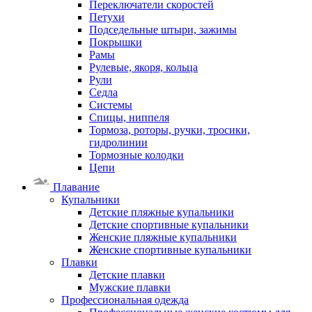
Переключатели скоростей
Петухи
Подседельные штыри, зажимы
Покрышки
Рамы
Рулевые, якоря, кольца
Рули
Седла
Системы
Спицы, ниппеля
Тормоза, роторы, ручки, тросики,
гидролинии
Тормозные колодки
Цепи
Плавание
Купальники
Детские пляжные купальники
Детские спортивные купальники
Женские пляжные купальники
Женские спортивные купальники
Плавки
Детские плавки
Мужские плавки
Профессиональная одежда