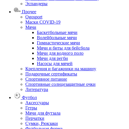
Эспандеры
Прочее
Ogosport
Маски COVID-19
Мячи
Баскетбольные мячи
Волейбольные мячи
Гимнастические мячи
Мячи и биты для бейсбола
Мячи для водного поло
Мячи для регби
Насосы для мячей
Крепления и багажники на машину
Подарочные сертификаты
Спортивное питание
Спортивные солнцезащитные очки
Литература
Футбол
Аксессуары
Гетры
Мячи для футзала
Перчатки
Сумки, Рюкзаки
Футбольная форма