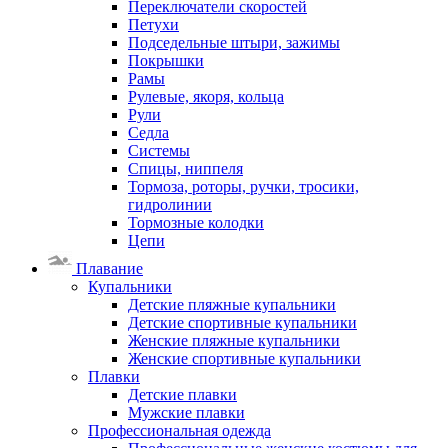
Переключатели скоростей
Петухи
Подседельные штыри, зажимы
Покрышки
Рамы
Рулевые, якоря, кольца
Рули
Седла
Системы
Спицы, ниппеля
Тормоза, роторы, ручки, тросики,
гидролинии
Тормозные колодки
Цепи
Плавание
Купальники
Детские пляжные купальники
Детские спортивные купальники
Женские пляжные купальники
Женские спортивные купальники
Плавки
Детские плавки
Мужские плавки
Профессиональная одежда