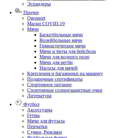
Эспандеры
Прочее
Ogosport
Маски COVID-19
Мячи
Баскетбольные мячи
Волейбольные мячи
Гимнастические мячи
Мячи и биты для бейсбола
Мячи для водного поло
Мячи для регби
Насосы для мячей
Крепления и багажники на машину
Подарочные сертификаты
Спортивное питание
Спортивные солнцезащитные очки
Литература
Футбол
Аксессуары
Гетры
Мячи для футзала
Перчатки
Сумки, Рюкзаки
Футбольная форма