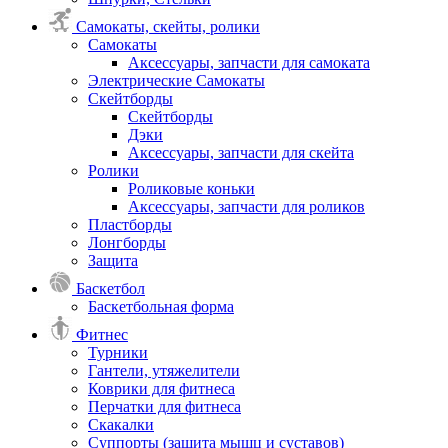
Самокаты, скейты, ролики
Самокаты
Аксессуары, запчасти для самоката
Электрические Самокаты
Скейтборды
Скейтборды
Дэки
Аксессуары, запчасти для скейта
Ролики
Роликовые коньки
Аксессуары, запчасти для роликов
Пластборды
Лонгборды
Защита
Баскетбол
Баскетбольная форма
Фитнес
Турники
Гантели, утяжелители
Коврики для фитнеса
Перчатки для фитнеса
Скакалки
Суппорты (защита мышц и суставов)