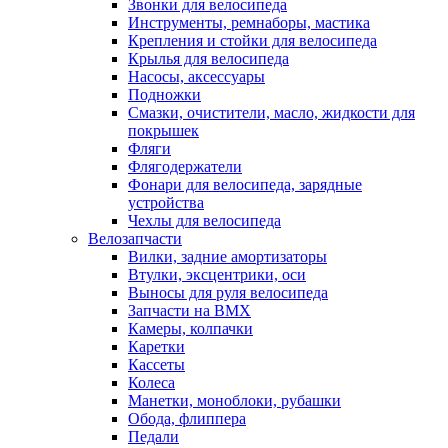
Звонки для велосипеда
Инструменты, ремнаборы, мастика
Крепления и стойки для велосипеда
Крылья для велосипеда
Насосы, аксессуары
Подножки
Смазки, очистители, масло, жидкости для
покрышек
Фляги
Флягодержатели
Фонари для велосипеда, зарядные
устройства
Чехлы для велосипеда
Велозапчасти
Вилки, задние амортизаторы
Втулки, эксцентрики, оси
Выносы для руля велосипеда
Запчасти на BMX
Камеры, колпачки
Каретки
Кассеты
Колеса
Манетки, моноблоки, рубашки
Обода, флиппера
Педали