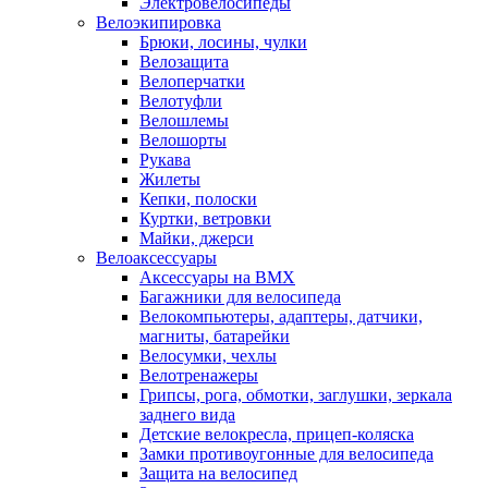
Электровелосипеды
Велоэкипировка
Брюки, лосины, чулки
Велозащита
Велоперчатки
Велотуфли
Велошлемы
Велошорты
Рукава
Жилеты
Кепки, полоски
Куртки, ветровки
Майки, джерси
Велоаксессуары
Аксессуары на BMX
Багажники для велосипеда
Велокомпьютеры, адаптеры, датчики,
магниты, батарейки
Велосумки, чехлы
Велотренажеры
Грипсы, рога, обмотки, заглушки, зеркала
заднего вида
Детские велокресла, прицеп-коляска
Замки противоугонные для велосипеда
Защита на велосипед