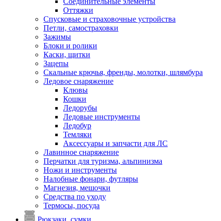
Соединительные элементы
Оттяжки
Спусковые и страховочные устройства
Петли, самостраховки
Зажимы
Блоки и ролики
Каски, щитки
Зацепы
Скальные крючья, френды, молотки, шлямбура
Ледовое снаряжение
Клювы
Кошки
Ледорубы
Ледовые инструменты
Ледобур
Темляки
Аксессуары и запчасти для ЛС
Лавинное снаряжение
Перчатки для туризма, альпинизма
Ножи и инструменты
Налобные фонари, футляры
Магнезия, мешочки
Средства по уходу
Термосы, посуда
Рюкзаки, сумки