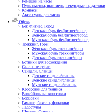
Ремешки на часы
Пульсометры, шагомеры, секундомеры, датчики
Компасы
Аксессуары для часов
Обувь
Бег, Фитнес, Город
Детская обувь бег/фитнес/город
Женская обувь бег/фитнес/город
Мужская обувь бег/фитнес/город
Треккинг, Горы
Женская обувь треккинг/горы
Мужская обувь треккинг/горы
Детская обувь треккинг/горы
Ботинки для восхождения
Скальные туфли
Сандали, Сланцы
Детские сандали/сланцы
Женские сандали/сланцы
Мужские сандали/сланцы
Кроссовки для тенниса
Волейбольные кроссовки
Борцовки
Гамаши, бахилы, фонарики
Ледоступы
Шнурки, Стельки