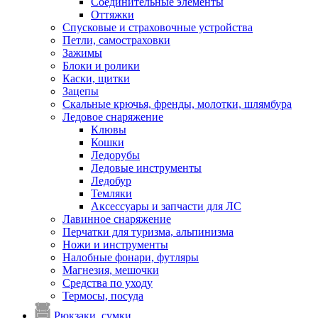
Соединительные элементы
Оттяжки
Спусковые и страховочные устройства
Петли, самостраховки
Зажимы
Блоки и ролики
Каски, щитки
Зацепы
Скальные крючья, френды, молотки, шлямбура
Ледовое снаряжение
Клювы
Кошки
Ледорубы
Ледовые инструменты
Ледобур
Темляки
Аксессуары и запчасти для ЛС
Лавинное снаряжение
Перчатки для туризма, альпинизма
Ножи и инструменты
Налобные фонари, футляры
Магнезия, мешочки
Средства по уходу
Термосы, посуда
Рюкзаки, сумки