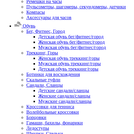
Ремешки на часы
Пульсометры, шагомеры, секундомеры, датчики
Компасы
Аксессуары для часов
Обувь
Бег, Фитнес, Город
Детская обувь бег/фитнес/город
Женская обувь бег/фитнес/город
Мужская обувь бег/фитнес/город
Треккинг, Горы
Женская обувь треккинг/горы
Мужская обувь треккинг/горы
Детская обувь треккинг/горы
Ботинки для восхождения
Скальные туфли
Сандали, Сланцы
Детские сандали/сланцы
Женские сандали/сланцы
Мужские сандали/сланцы
Кроссовки для тенниса
Волейбольные кроссовки
Борцовки
Гамаши, бахилы, фонарики
Ледоступы
Шнурки, Стельки