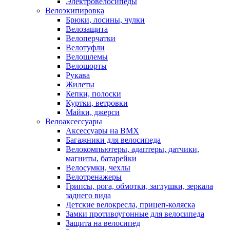
Электровелосипеды
Велоэкипировка
Брюки, лосины, чулки
Велозащита
Велоперчатки
Велотуфли
Велошлемы
Велошорты
Рукава
Жилеты
Кепки, полоски
Куртки, ветровки
Майки, джерси
Велоаксессуары
Аксессуары на BMX
Багажники для велосипеда
Велокомпьютеры, адаптеры, датчики,
магниты, батарейки
Велосумки, чехлы
Велотренажеры
Грипсы, рога, обмотки, заглушки, зеркала
заднего вида
Детские велокресла, прицеп-коляска
Замки противоугонные для велосипеда
Защита на велосипед