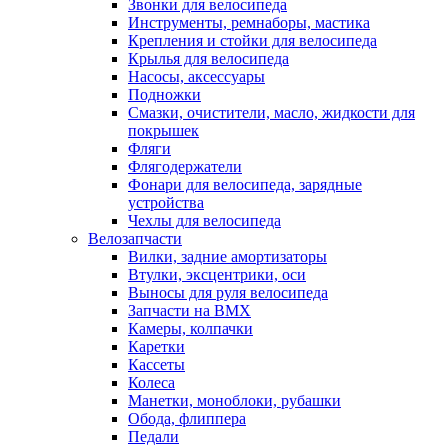
Звонки для велосипеда
Инструменты, ремнаборы, мастика
Крепления и стойки для велосипеда
Крылья для велосипеда
Насосы, аксессуары
Подножки
Смазки, очистители, масло, жидкости для
покрышек
Фляги
Флягодержатели
Фонари для велосипеда, зарядные
устройства
Чехлы для велосипеда
Велозапчасти
Вилки, задние амортизаторы
Втулки, эксцентрики, оси
Выносы для руля велосипеда
Запчасти на BMX
Камеры, колпачки
Каретки
Кассеты
Колеса
Манетки, моноблоки, рубашки
Обода, флиппера
Педали