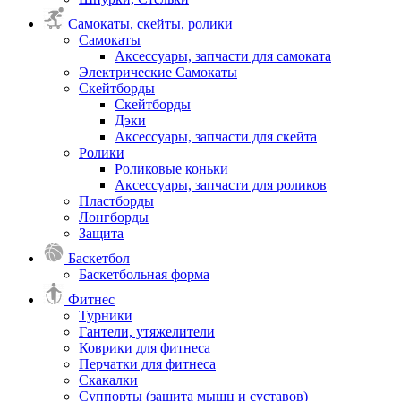
Самокаты, скейты, ролики
Самокаты
Аксессуары, запчасти для самоката
Электрические Самокаты
Скейтборды
Скейтборды
Дэки
Аксессуары, запчасти для скейта
Ролики
Роликовые коньки
Аксессуары, запчасти для роликов
Пластборды
Лонгборды
Защита
Баскетбол
Баскетбольная форма
Фитнес
Турники
Гантели, утяжелители
Коврики для фитнеса
Перчатки для фитнеса
Скакалки
Суппорты (защита мышц и суставов)