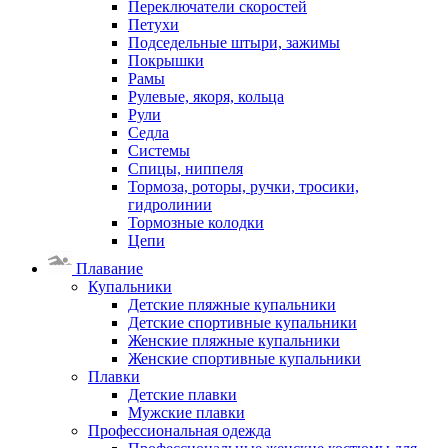
Переключатели скоростей
Петухи
Подседельные штыри, зажимы
Покрышки
Рамы
Рулевые, якоря, кольца
Рули
Седла
Системы
Спицы, ниппеля
Тормоза, роторы, ручки, тросики,
гидролинии
Тормозные колодки
Цепи
Плавание
Купальники
Детские пляжные купальники
Детские спортивные купальники
Женские пляжные купальники
Женские спортивные купальники
Плавки
Детские плавки
Мужские плавки
Профессиональная одежда