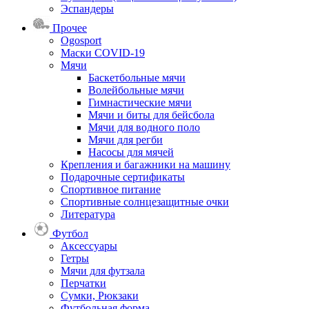
Эспандеры
Прочее
Ogosport
Маски COVID-19
Мячи
Баскетбольные мячи
Волейбольные мячи
Гимнастические мячи
Мячи и биты для бейсбола
Мячи для водного поло
Мячи для регби
Насосы для мячей
Крепления и багажники на машину
Подарочные сертификаты
Спортивное питание
Спортивные солнцезащитные очки
Литература
Футбол
Аксессуары
Гетры
Мячи для футзала
Перчатки
Сумки, Рюкзаки
Футбольная форма