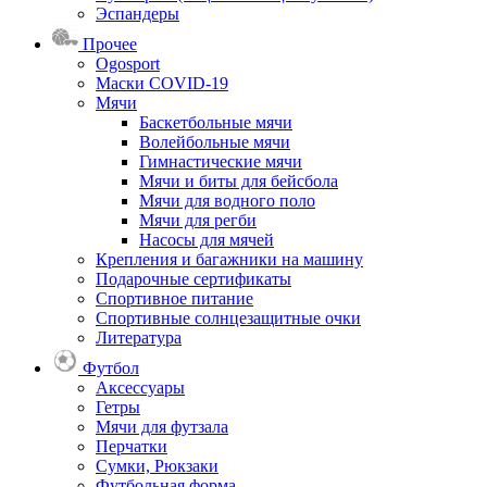
Эспандеры
Прочее
Ogosport
Маски COVID-19
Мячи
Баскетбольные мячи
Волейбольные мячи
Гимнастические мячи
Мячи и биты для бейсбола
Мячи для водного поло
Мячи для регби
Насосы для мячей
Крепления и багажники на машину
Подарочные сертификаты
Спортивное питание
Спортивные солнцезащитные очки
Литература
Футбол
Аксессуары
Гетры
Мячи для футзала
Перчатки
Сумки, Рюкзаки
Футбольная форма