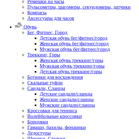
Ремешки на часы
Пульсометры, шагомеры, секундомеры, датчики
Компасы
Аксессуары для часов
Обувь
Бег, Фитнес, Город
Детская обувь бег/фитнес/город
Женская обувь бег/фитнес/город
Мужская обувь бег/фитнес/город
Треккинг, Горы
Женская обувь треккинг/горы
Мужская обувь треккинг/горы
Детская обувь треккинг/горы
Ботинки для восхождения
Скальные туфли
Сандали, Сланцы
Детские сандали/сланцы
Женские сандали/сланцы
Мужские сандали/сланцы
Кроссовки для тенниса
Волейбольные кроссовки
Борцовки
Гамаши, бахилы, фонарики
Ледоступы
Шнурки, Стельки