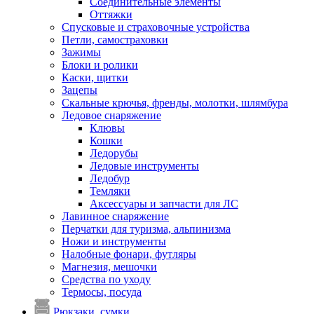
Соединительные элементы
Оттяжки
Спусковые и страховочные устройства
Петли, самостраховки
Зажимы
Блоки и ролики
Каски, щитки
Зацепы
Скальные крючья, френды, молотки, шлямбура
Ледовое снаряжение
Клювы
Кошки
Ледорубы
Ледовые инструменты
Ледобур
Темляки
Аксессуары и запчасти для ЛС
Лавинное снаряжение
Перчатки для туризма, альпинизма
Ножи и инструменты
Налобные фонари, футляры
Магнезия, мешочки
Средства по уходу
Термосы, посуда
Рюкзаки, сумки