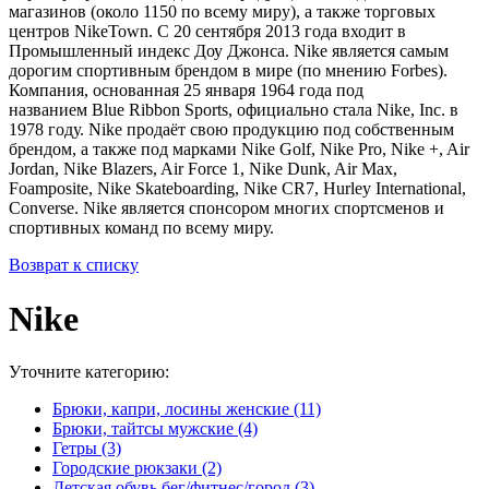
магазинов (около 1150 по всему миру), а также торговых
центров NikeTown. С 20 сентября 2013 года входит в
Промышленный индекс Доу Джонса. Nike является самым
дорогим спортивным брендом в мире (по мнению Forbes).
Компания, основанная 25 января 1964 года под
названием Blue Ribbon Sports, официально стала Nike, Inc. в
1978 году. Nike продаёт свою продукцию под собственным
брендом, а также под марками Nike Golf, Nike Pro, Nike +, Air
Jordan, Nike Blazers, Air Force 1, Nike Dunk, Air Max,
Foamposite, Nike Skateboarding, Nike CR7, Hurley International,
Converse. Nike является спонсором многих спортсменов и
спортивных команд по всему миру.
Возврат к списку
Nike
Уточните категорию:
Брюки, капри, лосины женские (11)
Брюки, тайтсы мужские (4)
Гетры (3)
Городские рюкзаки (2)
Детская обувь бег/фитнес/город (3)