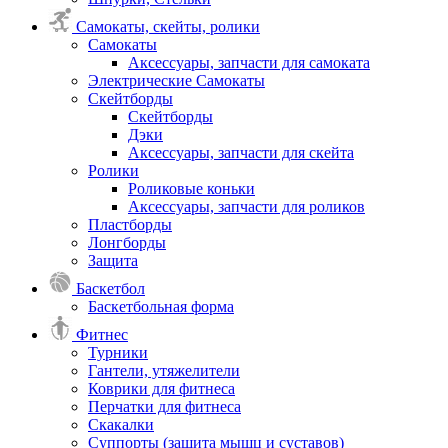
Самокаты, скейты, ролики
Самокаты
Аксессуары, запчасти для самоката
Электрические Самокаты
Скейтборды
Скейтборды
Дэки
Аксессуары, запчасти для скейта
Ролики
Роликовые коньки
Аксессуары, запчасти для роликов
Пластборды
Лонгборды
Защита
Баскетбол
Баскетбольная форма
Фитнес
Турники
Гантели, утяжелители
Коврики для фитнеса
Перчатки для фитнеса
Скакалки
Суппорты (защита мышц и суставов)