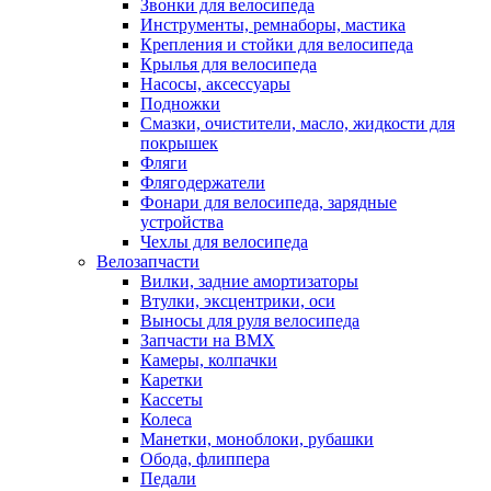
Звонки для велосипеда
Инструменты, ремнаборы, мастика
Крепления и стойки для велосипеда
Крылья для велосипеда
Насосы, аксессуары
Подножки
Смазки, очистители, масло, жидкости для
покрышек
Фляги
Флягодержатели
Фонари для велосипеда, зарядные
устройства
Чехлы для велосипеда
Велозапчасти
Вилки, задние амортизаторы
Втулки, эксцентрики, оси
Выносы для руля велосипеда
Запчасти на BMX
Камеры, колпачки
Каретки
Кассеты
Колеса
Манетки, моноблоки, рубашки
Обода, флиппера
Педали