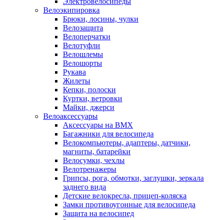
Электровелосипеды
Велоэкипировка
Брюки, лосины, чулки
Велозащита
Велоперчатки
Велотуфли
Велошлемы
Велошорты
Рукава
Жилеты
Кепки, полоски
Куртки, ветровки
Майки, джерси
Велоаксессуары
Аксессуары на BMX
Багажники для велосипеда
Велокомпьютеры, адаптеры, датчики,
магниты, батарейки
Велосумки, чехлы
Велотренажеры
Грипсы, рога, обмотки, заглушки, зеркала
заднего вида
Детские велокресла, прицеп-коляска
Замки противоугонные для велосипеда
Защита на велосипед