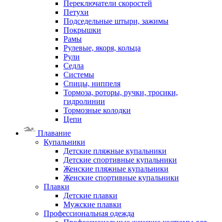
Переключатели скоростей
Петухи
Подседельные штыри, зажимы
Покрышки
Рамы
Рулевые, якоря, кольца
Рули
Седла
Системы
Спицы, ниппеля
Тормоза, роторы, ручки, тросики,
гидролинии
Тормозные колодки
Цепи
Плавание
Купальники
Детские пляжные купальники
Детские спортивные купальники
Женские пляжные купальники
Женские спортивные купальники
Плавки
Детские плавки
Мужские плавки
Профессиональная одежда