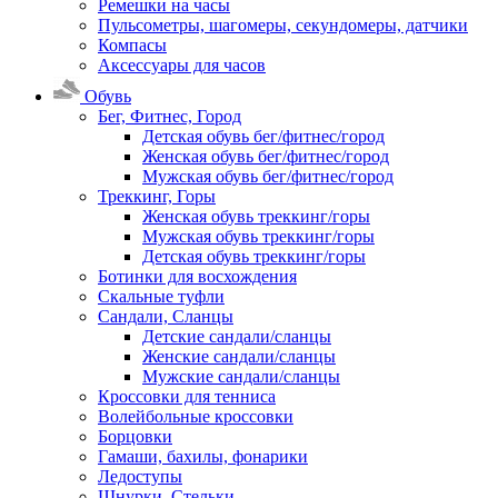
Ремешки на часы
Пульсометры, шагомеры, секундомеры, датчики
Компасы
Аксессуары для часов
Обувь
Бег, Фитнес, Город
Детская обувь бег/фитнес/город
Женская обувь бег/фитнес/город
Мужская обувь бег/фитнес/город
Треккинг, Горы
Женская обувь треккинг/горы
Мужская обувь треккинг/горы
Детская обувь треккинг/горы
Ботинки для восхождения
Скальные туфли
Сандали, Сланцы
Детские сандали/сланцы
Женские сандали/сланцы
Мужские сандали/сланцы
Кроссовки для тенниса
Волейбольные кроссовки
Борцовки
Гамаши, бахилы, фонарики
Ледоступы
Шнурки, Стельки