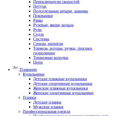
Переключатели скоростей
Петухи
Подседельные штыри, зажимы
Покрышки
Рамы
Рулевые, якоря, кольца
Рули
Седла
Системы
Спицы, ниппеля
Тормоза, роторы, ручки, тросики,
гидролинии
Тормозные колодки
Цепи
Плавание
Купальники
Детские пляжные купальники
Детские спортивные купальники
Женские пляжные купальники
Женские спортивные купальники
Плавки
Детские плавки
Мужские плавки
Профессиональная одежда