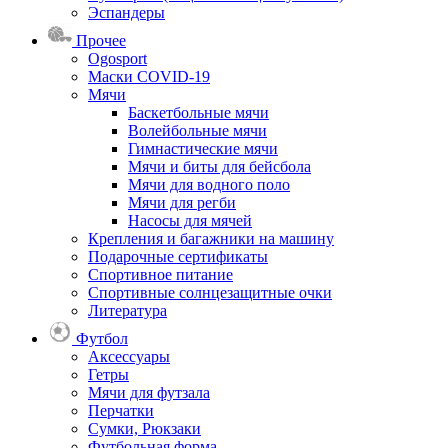
Эспандеры
Прочее
Ogosport
Маски COVID-19
Мячи
Баскетбольные мячи
Волейбольные мячи
Гимнастические мячи
Мячи и биты для бейсбола
Мячи для водного поло
Мячи для регби
Насосы для мячей
Крепления и багажники на машину
Подарочные сертификаты
Спортивное питание
Спортивные солнцезащитные очки
Литература
Футбол
Аксессуары
Гетры
Мячи для футзала
Перчатки
Сумки, Рюкзаки
Футбольная форма