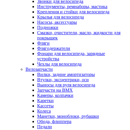
Звонки для велосипеда
Инструменты, ремнаборы, мастика
Крепления и стойки для велосипеда
Крылья для велосипеда
Насосы, аксессуары
Подножки
Смазки, очистители, масло, жидкости для
покрышек
Фляги
Флягодержатели
Фонари для велосипеда, зарядные
устройства
Чехлы для велосипеда
Велозапчасти
Вилки, задние амортизаторы
Втулки, эксцентрики, оси
Выносы для руля велосипеда
Запчасти на BMX
Камеры, колпачки
Каретки
Кассеты
Колеса
Манетки, моноблоки, рубашки
Обода, флиппера
Педали