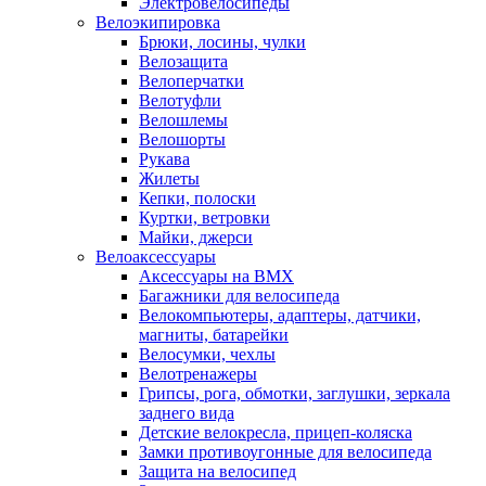
Электровелосипеды
Велоэкипировка
Брюки, лосины, чулки
Велозащита
Велоперчатки
Велотуфли
Велошлемы
Велошорты
Рукава
Жилеты
Кепки, полоски
Куртки, ветровки
Майки, джерси
Велоаксессуары
Аксессуары на BMX
Багажники для велосипеда
Велокомпьютеры, адаптеры, датчики,
магниты, батарейки
Велосумки, чехлы
Велотренажеры
Грипсы, рога, обмотки, заглушки, зеркала
заднего вида
Детские велокресла, прицеп-коляска
Замки противоугонные для велосипеда
Защита на велосипед