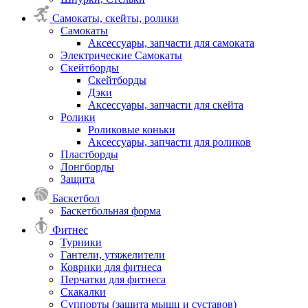
Самокаты, скейты, ролики
Самокаты
Аксессуары, запчасти для самоката
Электрические Самокаты
Скейтборды
Скейтборды
Дэки
Аксессуары, запчасти для скейта
Ролики
Роликовые коньки
Аксессуары, запчасти для роликов
Пластборды
Лонгборды
Защита
Баскетбол
Баскетбольная форма
Фитнес
Турники
Гантели, утяжелители
Коврики для фитнеса
Перчатки для фитнеса
Скакалки
Суппорты (защита мышц и суставов)