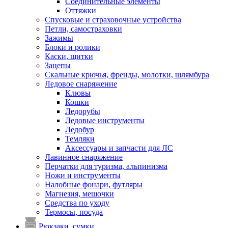
Соединительные элементы
Оттяжки
Спусковые и страховочные устройства
Петли, самостраховки
Зажимы
Блоки и ролики
Каски, щитки
Зацепы
Скальные крючья, френды, молотки, шлямбура
Ледовое снаряжение
Клювы
Кошки
Ледорубы
Ледовые инструменты
Ледобур
Темляки
Аксессуары и запчасти для ЛС
Лавинное снаряжение
Перчатки для туризма, альпинизма
Ножи и инструменты
Налобные фонари, футляры
Магнезия, мешочки
Средства по уходу
Термосы, посуда
Рюкзаки, сумки