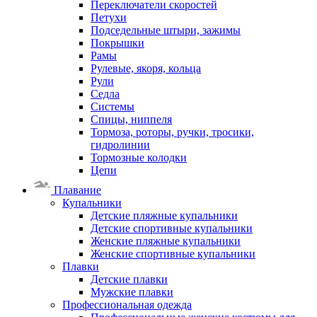
Переключатели скоростей
Петухи
Подседельные штыри, зажимы
Покрышки
Рамы
Рулевые, якоря, кольца
Рули
Седла
Системы
Спицы, ниппеля
Тормоза, роторы, ручки, тросики,
гидролинии
Тормозные колодки
Цепи
Плавание
Купальники
Детские пляжные купальники
Детские спортивные купальники
Женские пляжные купальники
Женские спортивные купальники
Плавки
Детские плавки
Мужские плавки
Профессиональная одежда