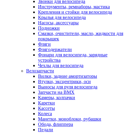
Звонки для велосипеда
Инструменты, ремнаборы, мастика
Крепления и стойки для велосипеда
Крылья для велосипеда
Насосы, аксессуары
Подножки
Смазки, очистители, масло, жидкости для
покрышек
Фляги
Флягодержатели
Фонари для велосипеда, зарядные
устройства
Чехлы для велосипеда
Велозапчасти
Вилки, задние амортизаторы
Втулки, эксцентрики, оси
Выносы для руля велосипеда
Запчасти на BMX
Камеры, колпачки
Каретки
Кассеты
Колеса
Манетки, моноблоки, рубашки
Обода, флиппера
Педали