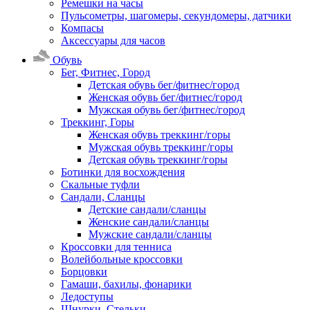
Ремешки на часы
Пульсометры, шагомеры, секундомеры, датчики
Компасы
Аксессуары для часов
Обувь
Бег, Фитнес, Город
Детская обувь бег/фитнес/город
Женская обувь бег/фитнес/город
Мужская обувь бег/фитнес/город
Треккинг, Горы
Женская обувь треккинг/горы
Мужская обувь треккинг/горы
Детская обувь треккинг/горы
Ботинки для восхождения
Скальные туфли
Сандали, Сланцы
Детские сандали/сланцы
Женские сандали/сланцы
Мужские сандали/сланцы
Кроссовки для тенниса
Волейбольные кроссовки
Борцовки
Гамаши, бахилы, фонарики
Ледоступы
Шнурки, Стельки