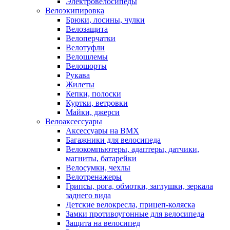
Электровелосипеды
Велоэкипировка
Брюки, лосины, чулки
Велозащита
Велоперчатки
Велотуфли
Велошлемы
Велошорты
Рукава
Жилеты
Кепки, полоски
Куртки, ветровки
Майки, джерси
Велоаксессуары
Аксессуары на BMX
Багажники для велосипеда
Велокомпьютеры, адаптеры, датчики,
магниты, батарейки
Велосумки, чехлы
Велотренажеры
Грипсы, рога, обмотки, заглушки, зеркала
заднего вида
Детские велокресла, прицеп-коляска
Замки противоугонные для велосипеда
Защита на велосипед