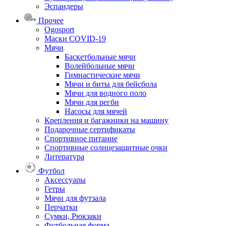
Эспандеры
Прочее
Ogosport
Маски COVID-19
Мячи
Баскетбольные мячи
Волейбольные мячи
Гимнастические мячи
Мячи и биты для бейсбола
Мячи для водного поло
Мячи для регби
Насосы для мячей
Крепления и багажники на машину
Подарочные сертификаты
Спортивное питание
Спортивные солнцезащитные очки
Литература
Футбол
Аксессуары
Гетры
Мячи для футзала
Перчатки
Сумки, Рюкзаки
Футбольная форма