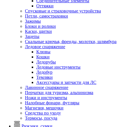
Соединительные элементы
Оттяжки
Спусковые и страховочные устройства
Петли, самостраховки
Зажимы
Блоки и ролики
Каски, щитки
Зацепы
Скальные крючья, френды, молотки, шлямбура
Ледовое снаряжение
Клювы
Кошки
Ледорубы
Ледовые инструменты
Ледобур
Темляки
Аксессуары и запчасти для ЛС
Лавинное снаряжение
Перчатки для туризма, альпинизма
Ножи и инструменты
Налобные фонари, футляры
Магнезия, мешочки
Средства по уходу
Термосы, посуда
Рюкзаки, сумки