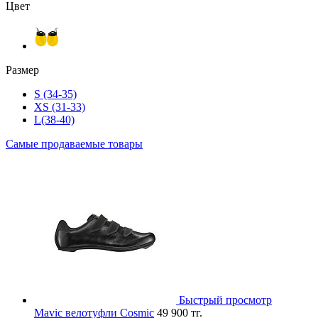
Цвет
Размер
S (34-35)
XS (31-33)
L(38-40)
Самые продаваемые товары
Быстрый просмотр
Mavic велотуфли Cosmic
49 900 тг.