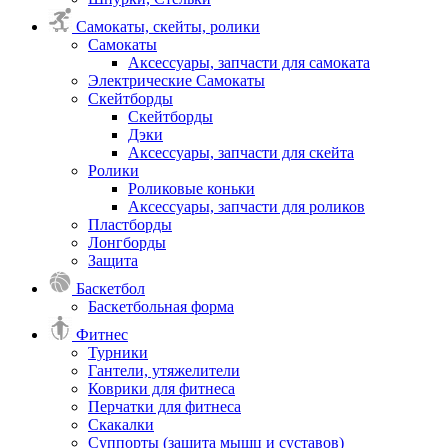
Самокаты, скейты, ролики
Самокаты
Аксессуары, запчасти для самоката
Электрические Самокаты
Скейтборды
Скейтборды
Дэки
Аксессуары, запчасти для скейта
Ролики
Роликовые коньки
Аксессуары, запчасти для роликов
Пластборды
Лонгборды
Защита
Баскетбол
Баскетбольная форма
Фитнес
Турники
Гантели, утяжелители
Коврики для фитнеса
Перчатки для фитнеса
Скакалки
Суппорты (защита мышц и суставов)