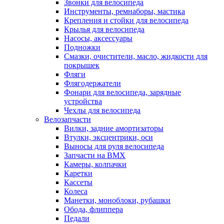
Звонки для велосипеда
Инструменты, ремнаборы, мастика
Крепления и стойки для велосипеда
Крылья для велосипеда
Насосы, аксессуары
Подножки
Смазки, очистители, масло, жидкости для
покрышек
Фляги
Флягодержатели
Фонари для велосипеда, зарядные
устройства
Чехлы для велосипеда
Велозапчасти
Вилки, задние амортизаторы
Втулки, эксцентрики, оси
Выносы для руля велосипеда
Запчасти на BMX
Камеры, колпачки
Каретки
Кассеты
Колеса
Манетки, моноблоки, рубашки
Обода, флиппера
Педали