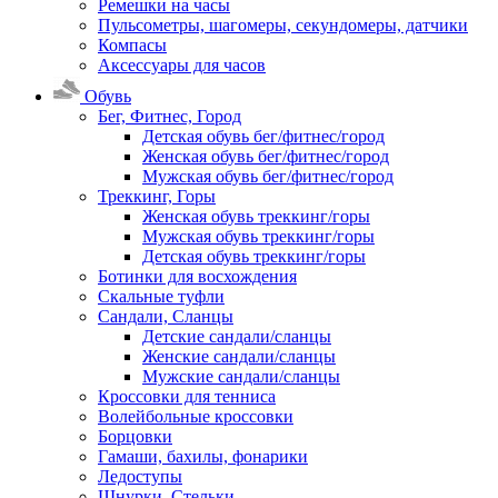
Ремешки на часы
Пульсометры, шагомеры, секундомеры, датчики
Компасы
Аксессуары для часов
Обувь
Бег, Фитнес, Город
Детская обувь бег/фитнес/город
Женская обувь бег/фитнес/город
Мужская обувь бег/фитнес/город
Треккинг, Горы
Женская обувь треккинг/горы
Мужская обувь треккинг/горы
Детская обувь треккинг/горы
Ботинки для восхождения
Скальные туфли
Сандали, Сланцы
Детские сандали/сланцы
Женские сандали/сланцы
Мужские сандали/сланцы
Кроссовки для тенниса
Волейбольные кроссовки
Борцовки
Гамаши, бахилы, фонарики
Ледоступы
Шнурки, Стельки