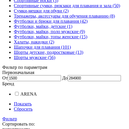
Спортивные носки (3)
Спортивные сумки, рюкзаки для плавания и зала (50)
Сумки-мешки для обуви (2)
Тренажеры, аксессуары для обучения плаванию (8)
Футболки и брюки для плавания (42)
Футболки, майки, детские (1)
Футболки, майки, поло мужские (9)
Футболки, майки, топы женские (15)
Халаты, накидки (2)
Шапочки для плавания (101)
Шорты детские, подростковые (13)
Шорты мужские (56)
Фильтр по параметрам
Первоначальная
От
До
Бренд
ARENA
Показать
Сбросить
Фильтр
Сортировать по: