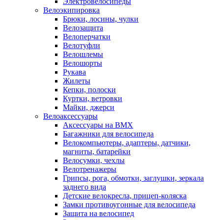
Электровелосипеды
Велоэкипировка
Брюки, лосины, чулки
Велозащита
Велоперчатки
Велотуфли
Велошлемы
Велошорты
Рукава
Жилеты
Кепки, полоски
Куртки, ветровки
Майки, джерси
Велоаксессуары
Аксессуары на BMX
Багажники для велосипеда
Велокомпьютеры, адаптеры, датчики,
магниты, батарейки
Велосумки, чехлы
Велотренажеры
Грипсы, рога, обмотки, заглушки, зеркала
заднего вида
Детские велокресла, прицеп-коляска
Замки противоугонные для велосипеда
Защита на велосипед