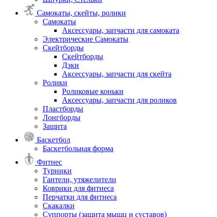
Самокаты, скейты, ролики
Самокаты
Аксессуары, запчасти для самоката
Электрические Самокаты
Скейтборды
Скейтборды
Дэки
Аксессуары, запчасти для скейта
Ролики
Роликовые коньки
Аксессуары, запчасти для роликов
Пластборды
Лонгборды
Защита
Баскетбол
Баскетбольная форма
Фитнес
Турники
Гантели, утяжелители
Коврики для фитнеса
Перчатки для фитнеса
Скакалки
Суппорты (защита мышц и суставов)