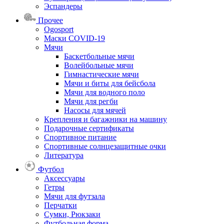
Эспандеры
Прочее
Ogosport
Маски COVID-19
Мячи
Баскетбольные мячи
Волейбольные мячи
Гимнастические мячи
Мячи и биты для бейсбола
Мячи для водного поло
Мячи для регби
Насосы для мячей
Крепления и багажники на машину
Подарочные сертификаты
Спортивное питание
Спортивные солнцезащитные очки
Литература
Футбол
Аксессуары
Гетры
Мячи для футзала
Перчатки
Сумки, Рюкзаки
Футбольная форма