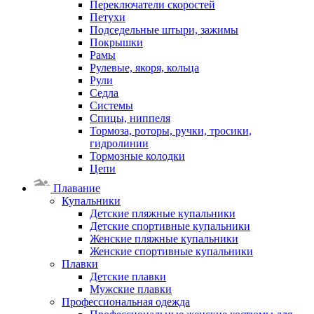
Переключатели скоростей
Петухи
Подседельные штыри, зажимы
Покрышки
Рамы
Рулевые, якоря, кольца
Рули
Седла
Системы
Спицы, ниппеля
Тормоза, роторы, ручки, тросики,
гидролинии
Тормозные колодки
Цепи
Плавание
Купальники
Детские пляжные купальники
Детские спортивные купальники
Женские пляжные купальники
Женские спортивные купальники
Плавки
Детские плавки
Мужские плавки
Профессиональная одежда