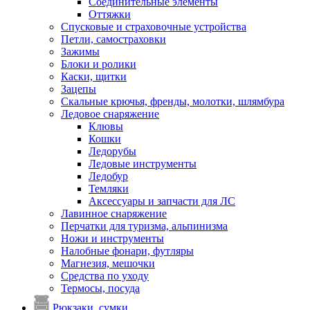
Соединительные элементы
Оттяжки
Спусковые и страховочные устройства
Петли, самостраховки
Зажимы
Блоки и ролики
Каски, щитки
Зацепы
Скальные крючья, френды, молотки, шлямбура
Ледовое снаряжение
Клювы
Кошки
Ледорубы
Ледовые инструменты
Ледобур
Темляки
Аксессуары и запчасти для ЛС
Лавинное снаряжение
Перчатки для туризма, альпинизма
Ножи и инструменты
Налобные фонари, футляры
Магнезия, мешочки
Средства по уходу
Термосы, посуда
Рюкзаки, сумки