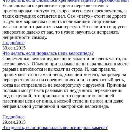
Что делать, если сломалось крепление заднего переключателя?
Если сломалось крепление заднего переключателя в
простонародье «петух» то, скорее всего сам переключатель, в
таких ситуациях останется цел. Сам «петух» стоит не дорого
и лучшим вариантом сгонять в ближайший спортивный
магазин или отправится в мастерскую. Но если и то и другое
невероятно далеко от вас, то нужно научиться исправлять
неприятности самому.
Подробнее
30.сен.2015
Что делать, если порвалась цепь велосипеда?
Современные велосипедные цепи может и не очень часто, но
все же рвутся. Обычно при разрыве цепи пара звеньев в месте
разрыва изгибаются и выходят из строя. И, как правило,
происходит это в самый неподходящий момент, например на
перекрестках или на соревнованиях или в прекрасный день,
когда вы отправились на велопрогулку с друзьями. Причины
поломки могут быть разными от неудачного переключения
под нагрузкой, что приводит к отсоединению внешней
пластинки цепи от пина, высокой степени износа или даже
неправильной установкой и настройкой велосипеда.
Подробнее
29.сен.2015
Что делать, если прокололась велосипедная камера?