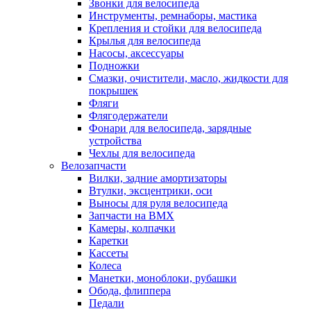
Звонки для велосипеда
Инструменты, ремнаборы, мастика
Крепления и стойки для велосипеда
Крылья для велосипеда
Насосы, аксессуары
Подножки
Смазки, очистители, масло, жидкости для
покрышек
Фляги
Флягодержатели
Фонари для велосипеда, зарядные
устройства
Чехлы для велосипеда
Велозапчасти
Вилки, задние амортизаторы
Втулки, эксцентрики, оси
Выносы для руля велосипеда
Запчасти на BMX
Камеры, колпачки
Каретки
Кассеты
Колеса
Манетки, моноблоки, рубашки
Обода, флиппера
Педали