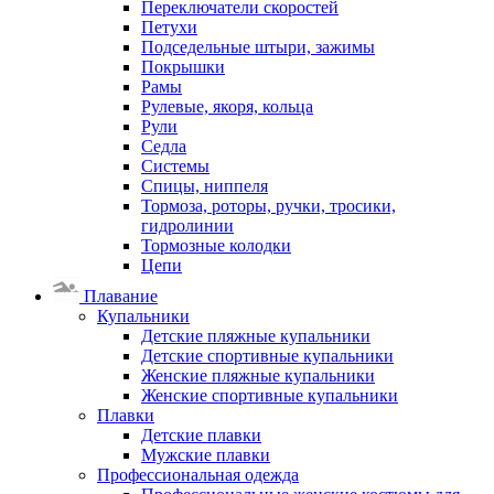
Переключатели скоростей
Петухи
Подседельные штыри, зажимы
Покрышки
Рамы
Рулевые, якоря, кольца
Рули
Седла
Системы
Спицы, ниппеля
Тормоза, роторы, ручки, тросики,
гидролинии
Тормозные колодки
Цепи
Плавание
Купальники
Детские пляжные купальники
Детские спортивные купальники
Женские пляжные купальники
Женские спортивные купальники
Плавки
Детские плавки
Мужские плавки
Профессиональная одежда