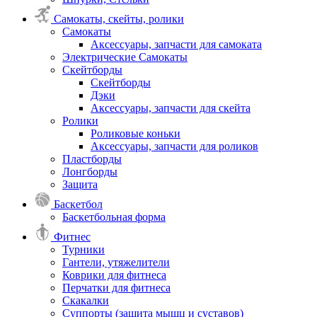
Самокаты, скейты, ролики
Самокаты
Аксессуары, запчасти для самоката
Электрические Самокаты
Скейтборды
Скейтборды
Дэки
Аксессуары, запчасти для скейта
Ролики
Роликовые коньки
Аксессуары, запчасти для роликов
Пластборды
Лонгборды
Защита
Баскетбол
Баскетбольная форма
Фитнес
Турники
Гантели, утяжелители
Коврики для фитнеса
Перчатки для фитнеса
Скакалки
Суппорты (защита мышц и суставов)