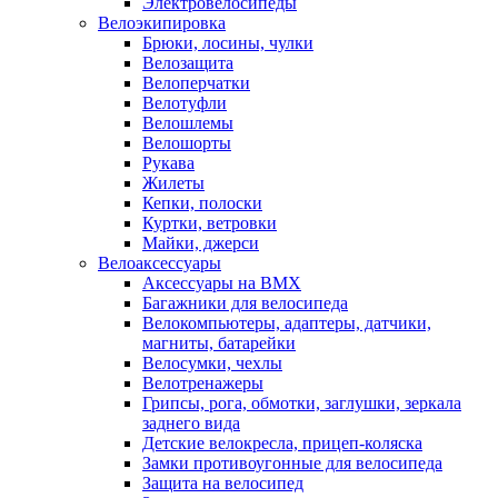
Электровелосипеды
Велоэкипировка
Брюки, лосины, чулки
Велозащита
Велоперчатки
Велотуфли
Велошлемы
Велошорты
Рукава
Жилеты
Кепки, полоски
Куртки, ветровки
Майки, джерси
Велоаксессуары
Аксессуары на BMX
Багажники для велосипеда
Велокомпьютеры, адаптеры, датчики,
магниты, батарейки
Велосумки, чехлы
Велотренажеры
Грипсы, рога, обмотки, заглушки, зеркала
заднего вида
Детские велокресла, прицеп-коляска
Замки противоугонные для велосипеда
Защита на велосипед