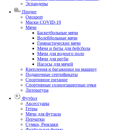
Эспандеры
Прочее
Ogosport
Маски COVID-19
Мячи
Баскетбольные мячи
Волейбольные мячи
Гимнастические мячи
Мячи и биты для бейсбола
Мячи для водного поло
Мячи для регби
Насосы для мячей
Крепления и багажники на машину
Подарочные сертификаты
Спортивное питание
Спортивные солнцезащитные очки
Литература
Футбол
Аксессуары
Гетры
Мячи для футзала
Перчатки
Сумки, Рюкзаки
Футбольная форма