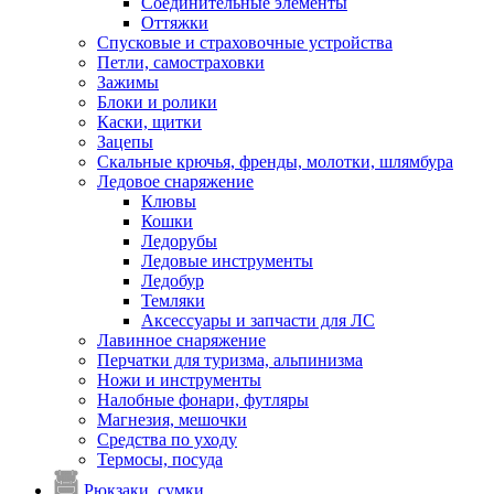
Соединительные элементы
Оттяжки
Спусковые и страховочные устройства
Петли, самостраховки
Зажимы
Блоки и ролики
Каски, щитки
Зацепы
Скальные крючья, френды, молотки, шлямбура
Ледовое снаряжение
Клювы
Кошки
Ледорубы
Ледовые инструменты
Ледобур
Темляки
Аксессуары и запчасти для ЛС
Лавинное снаряжение
Перчатки для туризма, альпинизма
Ножи и инструменты
Налобные фонари, футляры
Магнезия, мешочки
Средства по уходу
Термосы, посуда
Рюкзаки, сумки