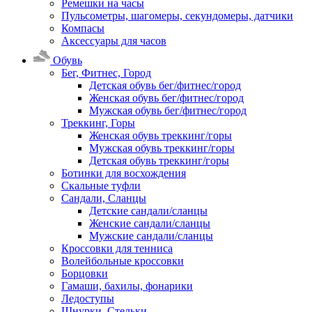
Ремешки на часы
Пульсометры, шагомеры, секундомеры, датчики
Компасы
Аксессуары для часов
Обувь
Бег, Фитнес, Город
Детская обувь бег/фитнес/город
Женская обувь бег/фитнес/город
Мужская обувь бег/фитнес/город
Треккинг, Горы
Женская обувь треккинг/горы
Мужская обувь треккинг/горы
Детская обувь треккинг/горы
Ботинки для восхождения
Скальные туфли
Сандали, Сланцы
Детские сандали/сланцы
Женские сандали/сланцы
Мужские сандали/сланцы
Кроссовки для тенниса
Волейбольные кроссовки
Борцовки
Гамаши, бахилы, фонарики
Ледоступы
Шнурки, Стельки