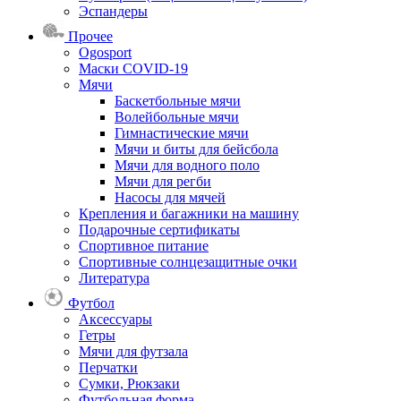
Эспандеры
Прочее
Ogosport
Маски COVID-19
Мячи
Баскетбольные мячи
Волейбольные мячи
Гимнастические мячи
Мячи и биты для бейсбола
Мячи для водного поло
Мячи для регби
Насосы для мячей
Крепления и багажники на машину
Подарочные сертификаты
Спортивное питание
Спортивные солнцезащитные очки
Литература
Футбол
Аксессуары
Гетры
Мячи для футзала
Перчатки
Сумки, Рюкзаки
Футбольная форма