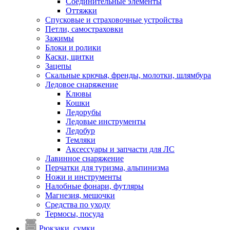
Соединительные элементы
Оттяжки
Спусковые и страховочные устройства
Петли, самостраховки
Зажимы
Блоки и ролики
Каски, щитки
Зацепы
Скальные крючья, френды, молотки, шлямбура
Ледовое снаряжение
Клювы
Кошки
Ледорубы
Ледовые инструменты
Ледобур
Темляки
Аксессуары и запчасти для ЛС
Лавинное снаряжение
Перчатки для туризма, альпинизма
Ножи и инструменты
Налобные фонари, футляры
Магнезия, мешочки
Средства по уходу
Термосы, посуда
Рюкзаки, сумки