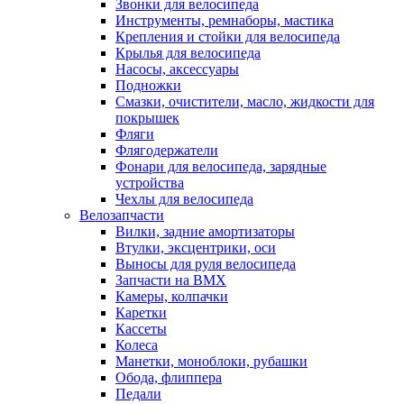
Звонки для велосипеда
Инструменты, ремнаборы, мастика
Крепления и стойки для велосипеда
Крылья для велосипеда
Насосы, аксессуары
Подножки
Смазки, очистители, масло, жидкости для
покрышек
Фляги
Флягодержатели
Фонари для велосипеда, зарядные
устройства
Чехлы для велосипеда
Велозапчасти
Вилки, задние амортизаторы
Втулки, эксцентрики, оси
Выносы для руля велосипеда
Запчасти на BMX
Камеры, колпачки
Каретки
Кассеты
Колеса
Манетки, моноблоки, рубашки
Обода, флиппера
Педали