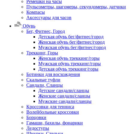
Ремешки на часы
Пульсометры, шагомеры, секундомеры, датчики
Компасы
Аксессуары для часов
Обувь
Бег, Фитнес, Город
Детская обувь бег/фитнес/город
Женская обувь бег/фитнес/город
Мужская обувь бег/фитнес/город
Треккинг, Горы
Женская обувь треккинг/горы
Мужская обувь треккинг/горы
Детская обувь треккинг/горы
Ботинки для восхождения
Скальные туфли
Сандали, Сланцы
Детские сандали/сланцы
Женские сандали/сланцы
Мужские сандали/сланцы
Кроссовки для тенниса
Волейбольные кроссовки
Борцовки
Гамаши, бахилы, фонарики
Ледоступы
Шнурки, Стельки