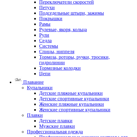
Переключатели скоростей
Петухи
Подседельные штыри, зажимы
Покрышки
Рамы
Рулевые, якоря, кольца
Рули
Седла
Системы
Спицы, ниппеля
Тормоза, роторы, ручки, тросики,
гидролинии
Тормозные колодки
Цепи
Плавание
Купальники
Детские пляжные купальники
Детские спортивные купальники
Женские пляжные купальники
Женские спортивные купальники
Плавки
Детские плавки
Мужские плавки
Профессиональная одежда