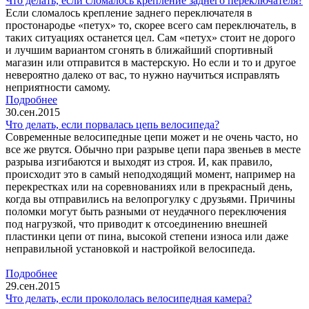
Что делать, если сломалось крепление заднего переключателя?
Если сломалось крепление заднего переключателя в
простонародье «петух» то, скорее всего сам переключатель, в
таких ситуациях останется цел. Сам «петух» стоит не дорого
и лучшим вариантом сгонять в ближайший спортивный
магазин или отправится в мастерскую. Но если и то и другое
невероятно далеко от вас, то нужно научиться исправлять
неприятности самому.
Подробнее
30.сен.2015
Что делать, если порвалась цепь велосипеда?
Современные велосипедные цепи может и не очень часто, но
все же рвутся. Обычно при разрыве цепи пара звеньев в месте
разрыва изгибаются и выходят из строя. И, как правило,
происходит это в самый неподходящий момент, например на
перекрестках или на соревнованиях или в прекрасный день,
когда вы отправились на велопрогулку с друзьями. Причины
поломки могут быть разными от неудачного переключения
под нагрузкой, что приводит к отсоединению внешней
пластинки цепи от пина, высокой степени износа или даже
неправильной установкой и настройкой велосипеда.
Подробнее
29.сен.2015
Что делать, если прокололась велосипедная камера?