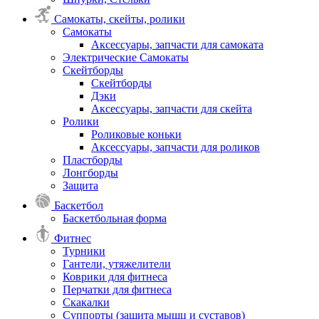
Самокаты, скейты, ролики
Самокаты
Аксессуары, запчасти для самоката
Электрические Самокаты
Скейтборды
Скейтборды
Дэки
Аксессуары, запчасти для скейта
Ролики
Роликовые коньки
Аксессуары, запчасти для роликов
Пластборды
Лонгборды
Защита
Баскетбол
Баскетбольная форма
Фитнес
Турники
Гантели, утяжелители
Коврики для фитнеса
Перчатки для фитнеса
Скакалки
Суппорты (защита мышц и суставов)