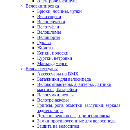
Электровелосипеды
Велоэкипировка
Брюки, лосины, чулки
Велозащита
Велоперчатки
Велотуфли
Велошлемы
Велошорты
Рукава
Жилеты
Кепки, полоски
Куртки, ветровки
Майки, джерси
Велоаксессуары
Аксессуары на BMX
Багажники для велосипеда
Велокомпьютеры, адаптеры, датчики,
магниты, батарейки
Велосумки, чехлы
Велотренажеры
Грипсы, рога, обмотки, заглушки, зеркала
заднего вида
Детские велокресла, прицеп-коляска
Замки противоугонные для велосипеда
Защита на велосипед