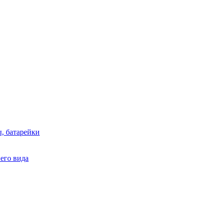
, батарейки
него вида