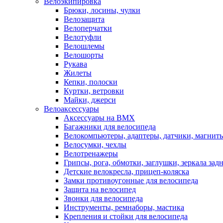
Велоэкипировка
Брюки, лосины, чулки
Велозащита
Велоперчатки
Велотуфли
Велошлемы
Велошорты
Рукава
Жилеты
Кепки, полоски
Куртки, ветровки
Майки, джерси
Велоаксессуары
Аксессуары на BMX
Багажники для велосипеда
Велокомпьютеры, адаптеры, датчики, магниты
Велосумки, чехлы
Велотренажеры
Грипсы, рога, обмотки, заглушки, зеркала зад
Детские велокресла, прицеп-коляска
Замки противоугонные для велосипеда
Защита на велосипед
Звонки для велосипеда
Инструменты, ремнаборы, мастика
Крепления и стойки для велосипеда