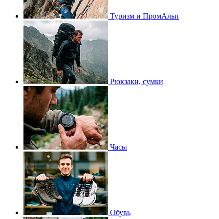
Туризм и ПромАльп
Рюкзаки, сумки
Часы
Обувь