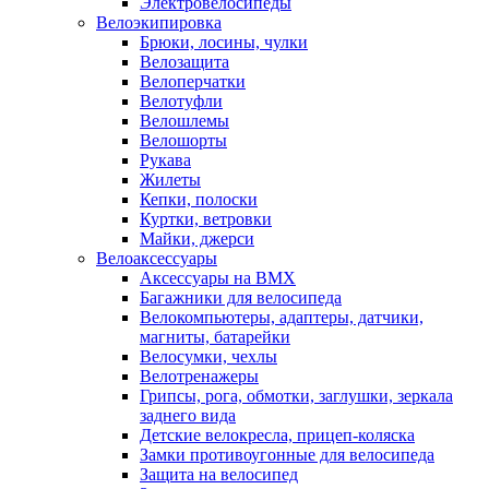
Электровелосипеды
Велоэкипировка
Брюки, лосины, чулки
Велозащита
Велоперчатки
Велотуфли
Велошлемы
Велошорты
Рукава
Жилеты
Кепки, полоски
Куртки, ветровки
Майки, джерси
Велоаксессуары
Аксессуары на BMX
Багажники для велосипеда
Велокомпьютеры, адаптеры, датчики,
магниты, батарейки
Велосумки, чехлы
Велотренажеры
Грипсы, рога, обмотки, заглушки, зеркала
заднего вида
Детские велокресла, прицеп-коляска
Замки противоугонные для велосипеда
Защита на велосипед