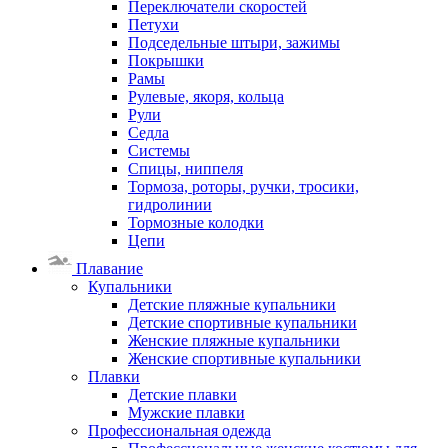
Переключатели скоростей
Петухи
Подседельные штыри, зажимы
Покрышки
Рамы
Рулевые, якоря, кольца
Рули
Седла
Системы
Спицы, ниппеля
Тормоза, роторы, ручки, тросики,
гидролинии
Тормозные колодки
Цепи
Плавание
Купальники
Детские пляжные купальники
Детские спортивные купальники
Женские пляжные купальники
Женские спортивные купальники
Плавки
Детские плавки
Мужские плавки
Профессиональная одежда