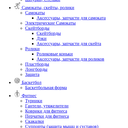
Самокаты, скейты, ролики
Самокаты
Аксессуары, запчасти для самоката
Электрические Самокаты
Скейтборды
Скейтборды
Дэки
Аксессуары, запчасти для скейта
Ролики
Роликовые коньки
Аксессуары, запчасти для роликов
Пластборды
Лонгборды
Защита
Баскетбол
Баскетбольная форма
Фитнес
Турники
Гантели, утяжелители
Коврики для фитнеса
Перчатки для фитнеса
Скакалки
Суппорты (защита мышц и суставов)