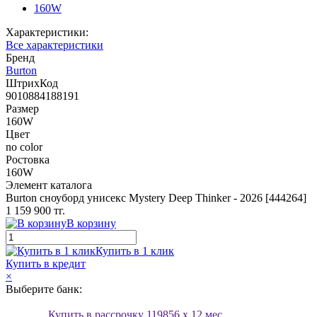
160W
Характеристики:
Все характеристики
Бренд
Burton
ШтрихКод
9010884188191
Размер
160W
Цвет
no color
Ростовка
160W
Элемент каталога
Burton сноуборд унисекс Mystery Deep Thinker - 2026 [444264]
1 159 900 тг.
В корзину
Купить в 1 клик
Купить в кредит
×
Выберите банк:
Купить в рассрочку
119856
x 12 мес