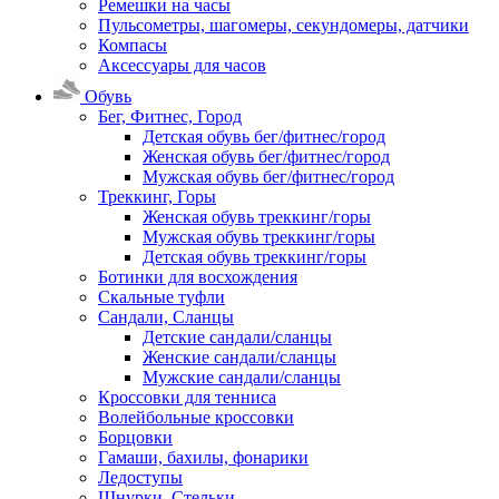
Ремешки на часы
Пульсометры, шагомеры, секундомеры, датчики
Компасы
Аксессуары для часов
Обувь
Бег, Фитнес, Город
Детская обувь бег/фитнес/город
Женская обувь бег/фитнес/город
Мужская обувь бег/фитнес/город
Треккинг, Горы
Женская обувь треккинг/горы
Мужская обувь треккинг/горы
Детская обувь треккинг/горы
Ботинки для восхождения
Скальные туфли
Сандали, Сланцы
Детские сандали/сланцы
Женские сандали/сланцы
Мужские сандали/сланцы
Кроссовки для тенниса
Волейбольные кроссовки
Борцовки
Гамаши, бахилы, фонарики
Ледоступы
Шнурки, Стельки