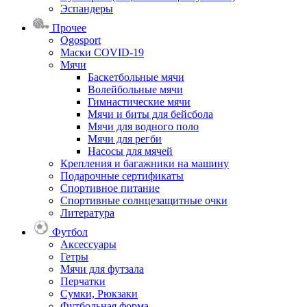
Эспандеры
Прочее
Ogosport
Маски COVID-19
Мячи
Баскетбольные мячи
Волейбольные мячи
Гимнастические мячи
Мячи и биты для бейсбола
Мячи для водного поло
Мячи для регби
Насосы для мячей
Крепления и багажники на машину
Подарочные сертификаты
Спортивное питание
Спортивные солнцезащитные очки
Литература
Футбол
Аксессуары
Гетры
Мячи для футзала
Перчатки
Сумки, Рюкзаки
Футбольная форма