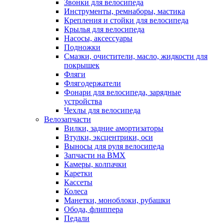
Звонки для велосипеда
Инструменты, ремнаборы, мастика
Крепления и стойки для велосипеда
Крылья для велосипеда
Насосы, аксессуары
Подножки
Смазки, очистители, масло, жидкости для
покрышек
Фляги
Флягодержатели
Фонари для велосипеда, зарядные
устройства
Чехлы для велосипеда
Велозапчасти
Вилки, задние амортизаторы
Втулки, эксцентрики, оси
Выносы для руля велосипеда
Запчасти на BMX
Камеры, колпачки
Каретки
Кассеты
Колеса
Манетки, моноблоки, рубашки
Обода, флиппера
Педали