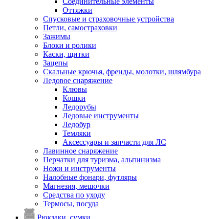
Соединительные элементы
Оттяжки
Спусковые и страховочные устройства
Петли, самостраховки
Зажимы
Блоки и ролики
Каски, щитки
Зацепы
Скальные крючья, френды, молотки, шлямбура
Ледовое снаряжение
Клювы
Кошки
Ледорубы
Ледовые инструменты
Ледобур
Темляки
Аксессуары и запчасти для ЛС
Лавинное снаряжение
Перчатки для туризма, альпинизма
Ножи и инструменты
Налобные фонари, футляры
Магнезия, мешочки
Средства по уходу
Термосы, посуда
Рюкзаки, сумки