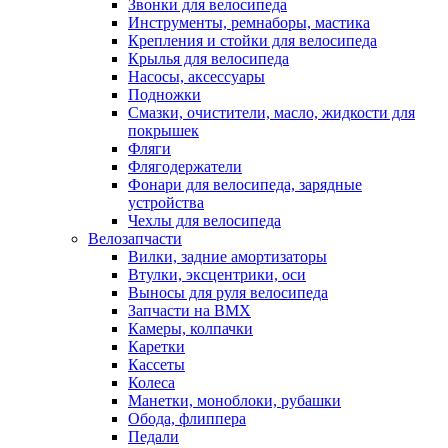
Звонки для велосипеда
Инструменты, ремнаборы, мастика
Крепления и стойки для велосипеда
Крылья для велосипеда
Насосы, аксессуары
Подножки
Смазки, очистители, масло, жидкости для
покрышек
Фляги
Флягодержатели
Фонари для велосипеда, зарядные
устройства
Чехлы для велосипеда
Велозапчасти
Вилки, задние амортизаторы
Втулки, эксцентрики, оси
Выносы для руля велосипеда
Запчасти на BMX
Камеры, колпачки
Каретки
Кассеты
Колеса
Манетки, моноблоки, рубашки
Обода, флиппера
Педали