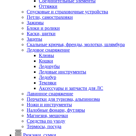
Соединительные элементы
Оттяжки
Спусковые и страховочные устройства
Петли, самостраховки
Зажимы
Блоки и ролики
Каски, щитки
Зацепы
Скальные крючья, френды, молотки, шлямбура
Ледовое снаряжение
Клювы
Кошки
Ледорубы
Ледовые инструменты
Ледобур
Темляки
Аксессуары и запчасти для ЛС
Лавинное снаряжение
Перчатки для туризма, альпинизма
Ножи и инструменты
Налобные фонари, футляры
Магнезия, мешочки
Средства по уходу
Термосы, посуда
Рюкзаки, сумки