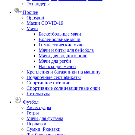
Эспандеры
Прочее
Ogosport
Маски COVID-19
Мячи
Баскетбольные мячи
Волейбольные мячи
Гимнастические мячи
Мячи и биты для бейсбола
Мячи для водного поло
Мячи для регби
Насосы для мячей
Крепления и багажники на машину
Подарочные сертификаты
Спортивное питание
Спортивные солнцезащитные очки
Литература
Футбол
Аксессуары
Гетры
Мячи для футзала
Перчатки
Сумки, Рюкзаки
Футбольная форма