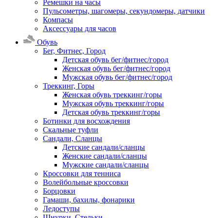
Ремешки на часы
Пульсометры, шагомеры, секундомеры, датчики
Компасы
Аксессуары для часов
Обувь
Бег, Фитнес, Город
Детская обувь бег/фитнес/город
Женская обувь бег/фитнес/город
Мужская обувь бег/фитнес/город
Треккинг, Горы
Женская обувь треккинг/горы
Мужская обувь треккинг/горы
Детская обувь треккинг/горы
Ботинки для восхождения
Скальные туфли
Сандали, Сланцы
Детские сандали/сланцы
Женские сандали/сланцы
Мужские сандали/сланцы
Кроссовки для тенниса
Волейбольные кроссовки
Борцовки
Гамаши, бахилы, фонарики
Ледоступы
Шнурки, Стельки