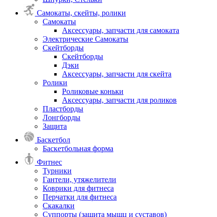
Самокаты, скейты, ролики
Самокаты
Аксессуары, запчасти для самоката
Электрические Самокаты
Скейтборды
Скейтборды
Дэки
Аксессуары, запчасти для скейта
Ролики
Роликовые коньки
Аксессуары, запчасти для роликов
Пластборды
Лонгборды
Защита
Баскетбол
Баскетбольная форма
Фитнес
Турники
Гантели, утяжелители
Коврики для фитнеса
Перчатки для фитнеса
Скакалки
Суппорты (защита мышц и суставов)