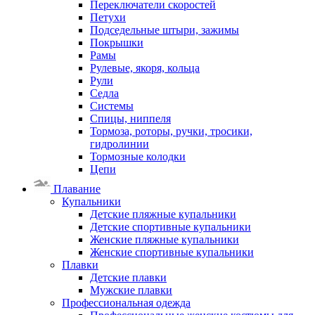
Переключатели скоростей
Петухи
Подседельные штыри, зажимы
Покрышки
Рамы
Рулевые, якоря, кольца
Рули
Седла
Системы
Спицы, ниппеля
Тормоза, роторы, ручки, тросики,
гидролинии
Тормозные колодки
Цепи
Плавание
Купальники
Детские пляжные купальники
Детские спортивные купальники
Женские пляжные купальники
Женские спортивные купальники
Плавки
Детские плавки
Мужские плавки
Профессиональная одежда