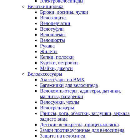
Электровелосипеды
Велоэкипировка
Брюки, лосины, чулки
Велозащита
Велоперчатки
Велотуфли
Велошлемы
Велошорты
Рукава
Жилеты
Кепки, полоски
Куртки, ветровки
Майки, джерси
Велоаксессуары
Аксессуары на BMX
Багажники для велосипеда
Велокомпьютеры, адаптеры, датчики,
магниты, батарейки
Велосумки, чехлы
Велотренажеры
Грипсы, рога, обмотки, заглушки, зеркала
заднего вида
Детские велокресла, прицеп-коляска
Замки противоугонные для велосипеда
Защита на велосипед