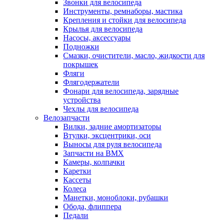
Звонки для велосипеда
Инструменты, ремнаборы, мастика
Крепления и стойки для велосипеда
Крылья для велосипеда
Насосы, аксессуары
Подножки
Смазки, очистители, масло, жидкости для
покрышек
Фляги
Флягодержатели
Фонари для велосипеда, зарядные
устройства
Чехлы для велосипеда
Велозапчасти
Вилки, задние амортизаторы
Втулки, эксцентрики, оси
Выносы для руля велосипеда
Запчасти на BMX
Камеры, колпачки
Каретки
Кассеты
Колеса
Манетки, моноблоки, рубашки
Обода, флиппера
Педали