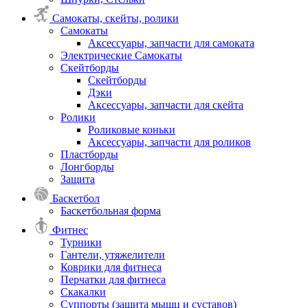
Самокаты, скейты, ролики
Самокаты
Аксессуары, запчасти для самоката
Электрические Самокаты
Скейтборды
Скейтборды
Дэки
Аксессуары, запчасти для скейта
Ролики
Роликовые коньки
Аксессуары, запчасти для роликов
Пластборды
Лонгборды
Защита
Баскетбол
Баскетбольная форма
Фитнес
Турники
Гантели, утяжелители
Коврики для фитнеса
Перчатки для фитнеса
Скакалки
Суппорты (защита мышц и суставов)