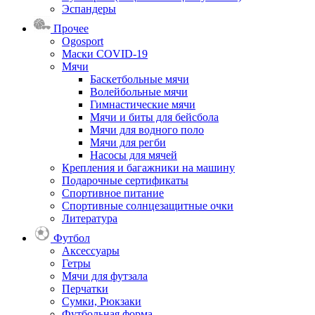
Эспандеры
Прочее
Ogosport
Маски COVID-19
Мячи
Баскетбольные мячи
Волейбольные мячи
Гимнастические мячи
Мячи и биты для бейсбола
Мячи для водного поло
Мячи для регби
Насосы для мячей
Крепления и багажники на машину
Подарочные сертификаты
Спортивное питание
Спортивные солнцезащитные очки
Литература
Футбол
Аксессуары
Гетры
Мячи для футзала
Перчатки
Сумки, Рюкзаки
Футбольная форма