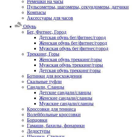
Ремешки на часы
Пульсометры, шагомеры, секундомеры, датчики
Компасы
Аксессуары для часов
Обувь
Бег, Фитнес, Город
Детская обувь бег/фитнес/город
Женская обувь бег/фитнес/город
Мужская обувь бег/фитнес/город
Треккинг, Горы
Женская обувь треккинг/горы
Мужская обувь треккинг/горы
Детская обувь треккинг/горы
Ботинки для восхождения
Скальные туфли
Сандали, Сланцы
Детские сандали/сланцы
Женские сандали/сланцы
Мужские сандали/сланцы
Кроссовки для тенниса
Волейбольные кроссовки
Борцовки
Гамаши, бахилы, фонарики
Ледоступы
Шнурки, Стельки