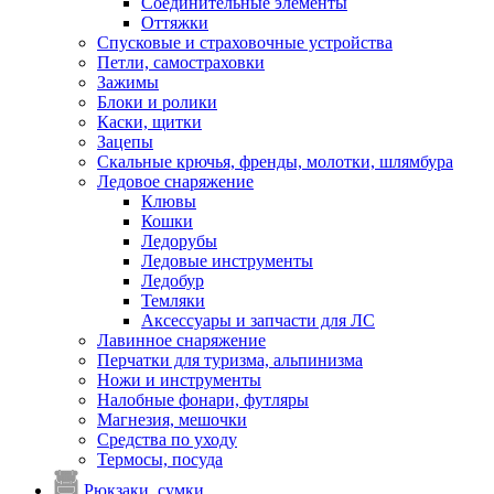
Соединительные элементы
Оттяжки
Спусковые и страховочные устройства
Петли, самостраховки
Зажимы
Блоки и ролики
Каски, щитки
Зацепы
Скальные крючья, френды, молотки, шлямбура
Ледовое снаряжение
Клювы
Кошки
Ледорубы
Ледовые инструменты
Ледобур
Темляки
Аксессуары и запчасти для ЛС
Лавинное снаряжение
Перчатки для туризма, альпинизма
Ножи и инструменты
Налобные фонари, футляры
Магнезия, мешочки
Средства по уходу
Термосы, посуда
Рюкзаки, сумки