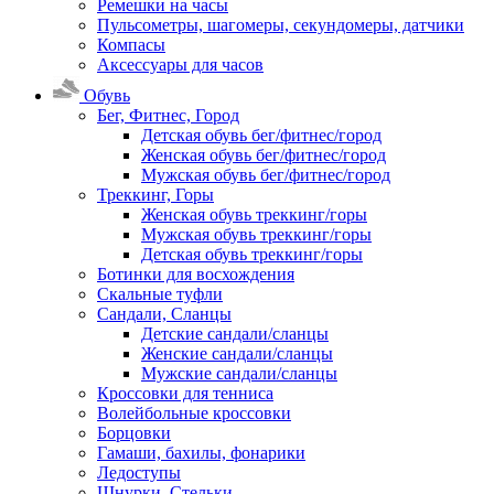
Ремешки на часы
Пульсометры, шагомеры, секундомеры, датчики
Компасы
Аксессуары для часов
Обувь
Бег, Фитнес, Город
Детская обувь бег/фитнес/город
Женская обувь бег/фитнес/город
Мужская обувь бег/фитнес/город
Треккинг, Горы
Женская обувь треккинг/горы
Мужская обувь треккинг/горы
Детская обувь треккинг/горы
Ботинки для восхождения
Скальные туфли
Сандали, Сланцы
Детские сандали/сланцы
Женские сандали/сланцы
Мужские сандали/сланцы
Кроссовки для тенниса
Волейбольные кроссовки
Борцовки
Гамаши, бахилы, фонарики
Ледоступы
Шнурки, Стельки