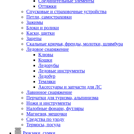
Соединительные элементы
Оттяжки
Спусковые и страховочные устройства
Петли, самостраховки
Зажимы
Блоки и ролики
Каски, щитки
Зацепы
Скальные крючья, френды, молотки, шлямбура
Ледовое снаряжение
Клювы
Кошки
Ледорубы
Ледовые инструменты
Ледобур
Темляки
Аксессуары и запчасти для ЛС
Лавинное снаряжение
Перчатки для туризма, альпинизма
Ножи и инструменты
Налобные фонари, футляры
Магнезия, мешочки
Средства по уходу
Термосы, посуда
Рюкзаки, сумки