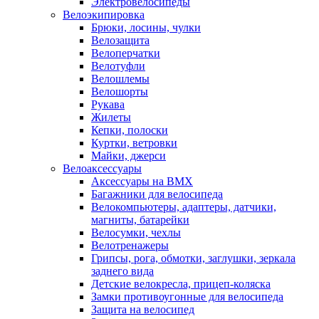
Электровелосипеды
Велоэкипировка
Брюки, лосины, чулки
Велозащита
Велоперчатки
Велотуфли
Велошлемы
Велошорты
Рукава
Жилеты
Кепки, полоски
Куртки, ветровки
Майки, джерси
Велоаксессуары
Аксессуары на BMX
Багажники для велосипеда
Велокомпьютеры, адаптеры, датчики,
магниты, батарейки
Велосумки, чехлы
Велотренажеры
Грипсы, рога, обмотки, заглушки, зеркала
заднего вида
Детские велокресла, прицеп-коляска
Замки противоугонные для велосипеда
Защита на велосипед