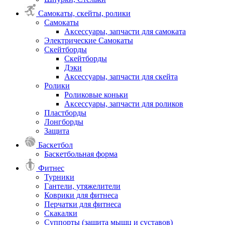
Самокаты, скейты, ролики
Самокаты
Аксессуары, запчасти для самоката
Электрические Самокаты
Скейтборды
Скейтборды
Дэки
Аксессуары, запчасти для скейта
Ролики
Роликовые коньки
Аксессуары, запчасти для роликов
Пластборды
Лонгборды
Защита
Баскетбол
Баскетбольная форма
Фитнес
Турники
Гантели, утяжелители
Коврики для фитнеса
Перчатки для фитнеса
Скакалки
Суппорты (защита мышц и суставов)