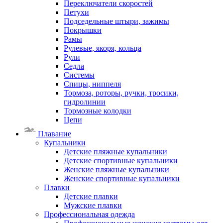
Переключатели скоростей
Петухи
Подседельные штыри, зажимы
Покрышки
Рамы
Рулевые, якоря, кольца
Рули
Седла
Системы
Спицы, ниппеля
Тормоза, роторы, ручки, тросики,
гидролинии
Тормозные колодки
Цепи
Плавание
Купальники
Детские пляжные купальники
Детские спортивные купальники
Женские пляжные купальники
Женские спортивные купальники
Плавки
Детские плавки
Мужские плавки
Профессиональная одежда