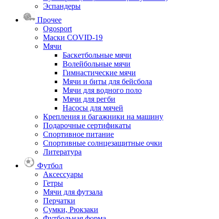
Эспандеры
Прочее
Ogosport
Маски COVID-19
Мячи
Баскетбольные мячи
Волейбольные мячи
Гимнастические мячи
Мячи и биты для бейсбола
Мячи для водного поло
Мячи для регби
Насосы для мячей
Крепления и багажники на машину
Подарочные сертификаты
Спортивное питание
Спортивные солнцезащитные очки
Литература
Футбол
Аксессуары
Гетры
Мячи для футзала
Перчатки
Сумки, Рюкзаки
Футбольная форма