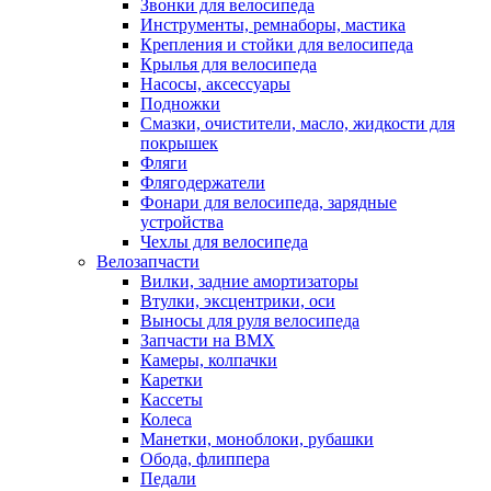
Звонки для велосипеда
Инструменты, ремнаборы, мастика
Крепления и стойки для велосипеда
Крылья для велосипеда
Насосы, аксессуары
Подножки
Смазки, очистители, масло, жидкости для
покрышек
Фляги
Флягодержатели
Фонари для велосипеда, зарядные
устройства
Чехлы для велосипеда
Велозапчасти
Вилки, задние амортизаторы
Втулки, эксцентрики, оси
Выносы для руля велосипеда
Запчасти на BMX
Камеры, колпачки
Каретки
Кассеты
Колеса
Манетки, моноблоки, рубашки
Обода, флиппера
Педали