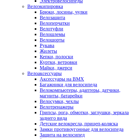
Электровелосипеды
Велоэкипировка
Брюки, лосины, чулки
Велозащита
Велоперчатки
Велотуфли
Велошлемы
Велошорты
Рукава
Жилеты
Кепки, полоски
Куртки, ветровки
Майки, джерси
Велоаксессуары
Аксессуары на BMX
Багажники для велосипеда
Велокомпьютеры, адаптеры, датчики,
магниты, батарейки
Велосумки, чехлы
Велотренажеры
Грипсы, рога, обмотки, заглушки, зеркала
заднего вида
Детские велокресла, прицеп-коляска
Замки противоугонные для велосипеда
Защита на велосипед