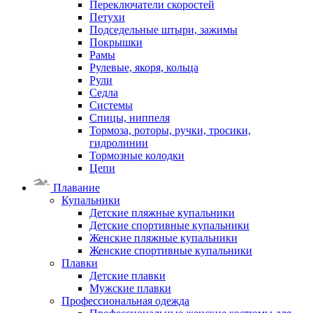
Переключатели скоростей
Петухи
Подседельные штыри, зажимы
Покрышки
Рамы
Рулевые, якоря, кольца
Рули
Седла
Системы
Спицы, ниппеля
Тормоза, роторы, ручки, тросики,
гидролинии
Тормозные колодки
Цепи
Плавание
Купальники
Детские пляжные купальники
Детские спортивные купальники
Женские пляжные купальники
Женские спортивные купальники
Плавки
Детские плавки
Мужские плавки
Профессиональная одежда