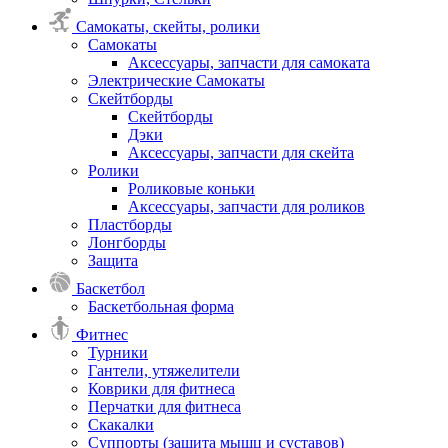
Самокаты, скейты, ролики
Самокаты
Аксессуары, запчасти для самоката
Электрические Самокаты
Скейтборды
Скейтборды
Дэки
Аксессуары, запчасти для скейта
Ролики
Роликовые коньки
Аксессуары, запчасти для роликов
Пластборды
Лонгборды
Защита
Баскетбол
Баскетбольная форма
Фитнес
Турники
Гантели, утяжелители
Коврики для фитнеса
Перчатки для фитнеса
Скакалки
Суппорты (защита мышц и суставов)