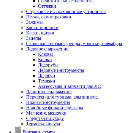
Соединительные элементы
Оттяжки
Спусковые и страховочные устройства
Петли, самостраховки
Зажимы
Блоки и ролики
Каски, щитки
Зацепы
Скальные крючья, френды, молотки, шлямбура
Ледовое снаряжение
Клювы
Кошки
Ледорубы
Ледовые инструменты
Ледобур
Темляки
Аксессуары и запчасти для ЛС
Лавинное снаряжение
Перчатки для туризма, альпинизма
Ножи и инструменты
Налобные фонари, футляры
Магнезия, мешочки
Средства по уходу
Термосы, посуда
Рюкзаки, сумки