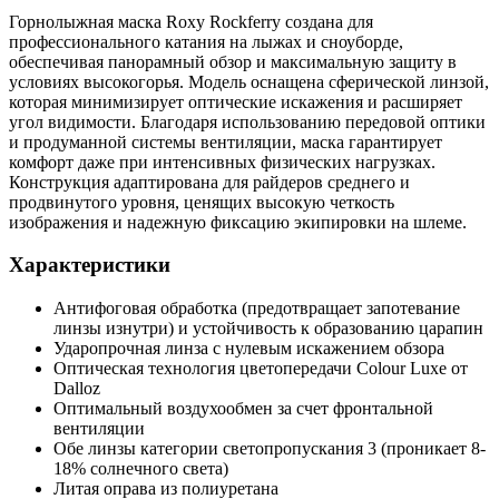
Горнолыжная маска Roxy Rockferry создана для
профессионального катания на лыжах и сноуборде,
обеспечивая панорамный обзор и максимальную защиту в
условиях высокогорья. Модель оснащена сферической линзой,
которая минимизирует оптические искажения и расширяет
угол видимости. Благодаря использованию передовой оптики
и продуманной системы вентиляции, маска гарантирует
комфорт даже при интенсивных физических нагрузках.
Конструкция адаптирована для райдеров среднего и
продвинутого уровня, ценящих высокую четкость
изображения и надежную фиксацию экипировки на шлеме.
Характеристики
Антифоговая обработка (предотвращает запотевание
линзы изнутри) и устойчивость к образованию царапин
Ударопрочная линза с нулевым искажением обзора
Оптическая технология цветопередачи Colour Luxe от
Dalloz
Оптимальный воздухообмен за счет фронтальной
вентиляции
Обе линзы категории светопропускания 3 (проникает 8-
18% солнечного света)
Литая оправа из полиуретана