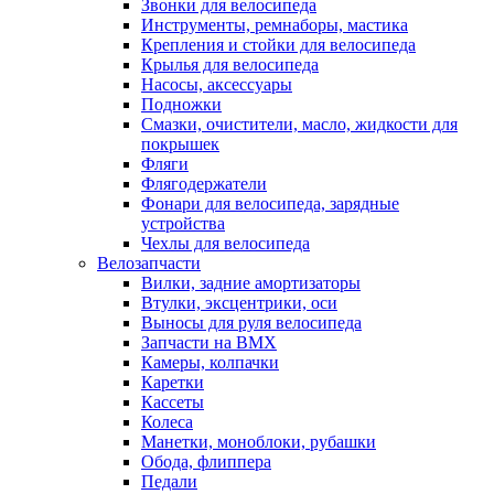
Звонки для велосипеда
Инструменты, ремнаборы, мастика
Крепления и стойки для велосипеда
Крылья для велосипеда
Насосы, аксессуары
Подножки
Смазки, очистители, масло, жидкости для
покрышек
Фляги
Флягодержатели
Фонари для велосипеда, зарядные
устройства
Чехлы для велосипеда
Велозапчасти
Вилки, задние амортизаторы
Втулки, эксцентрики, оси
Выносы для руля велосипеда
Запчасти на BMX
Камеры, колпачки
Каретки
Кассеты
Колеса
Манетки, моноблоки, рубашки
Обода, флиппера
Педали