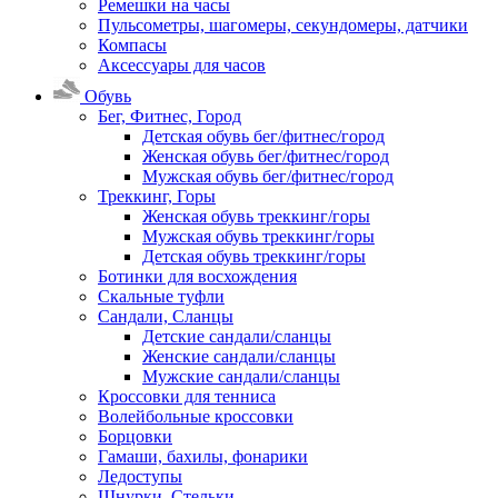
Ремешки на часы
Пульсометры, шагомеры, секундомеры, датчики
Компасы
Аксессуары для часов
Обувь
Бег, Фитнес, Город
Детская обувь бег/фитнес/город
Женская обувь бег/фитнес/город
Мужская обувь бег/фитнес/город
Треккинг, Горы
Женская обувь треккинг/горы
Мужская обувь треккинг/горы
Детская обувь треккинг/горы
Ботинки для восхождения
Скальные туфли
Сандали, Сланцы
Детские сандали/сланцы
Женские сандали/сланцы
Мужские сандали/сланцы
Кроссовки для тенниса
Волейбольные кроссовки
Борцовки
Гамаши, бахилы, фонарики
Ледоступы
Шнурки, Стельки