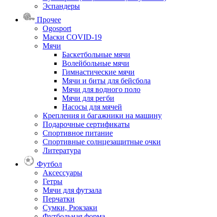
Эспандеры
Прочее
Ogosport
Маски COVID-19
Мячи
Баскетбольные мячи
Волейбольные мячи
Гимнастические мячи
Мячи и биты для бейсбола
Мячи для водного поло
Мячи для регби
Насосы для мячей
Крепления и багажники на машину
Подарочные сертификаты
Спортивное питание
Спортивные солнцезащитные очки
Литература
Футбол
Аксессуары
Гетры
Мячи для футзала
Перчатки
Сумки, Рюкзаки
Футбольная форма