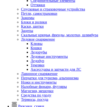
Соединительные элементы
Оттяжки
Спусковые и страховочные устройства
Петли, самостраховки
Зажимы
Блоки и ролики
Каски, щитки
Зацепы
Скальные крючья, френды, молотки, шлямбура
Ледовое снаряжение
Клювы
Кошки
Ледорубы
Ледовые инструменты
Ледобур
Темляки
Аксессуары и запчасти для ЛС
Лавинное снаряжение
Перчатки для туризма, альпинизма
Ножи и инструменты
Налобные фонари, футляры
Магнезия, мешочки
Средства по уходу
Термосы, посуда
Рюкзаки, сумки