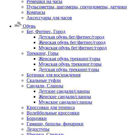
Ремешки на часы
Пульсометры, шагомеры, секундомеры, датчики
Компасы
Аксессуары для часов
Обувь
Бег, Фитнес, Город
Детская обувь бег/фитнес/город
Женская обувь бег/фитнес/город
Мужская обувь бег/фитнес/город
Треккинг, Горы
Женская обувь треккинг/горы
Мужская обувь треккинг/горы
Детская обувь треккинг/горы
Ботинки для восхождения
Скальные туфли
Сандали, Сланцы
Детские сандали/сланцы
Женские сандали/сланцы
Мужские сандали/сланцы
Кроссовки для тенниса
Волейбольные кроссовки
Борцовки
Гамаши, бахилы, фонарики
Ледоступы
Шнурки, Стельки