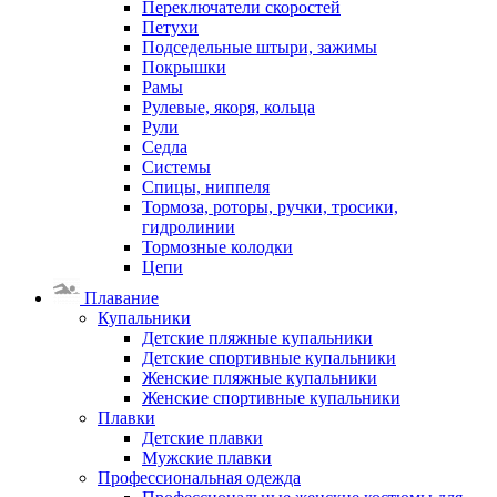
Переключатели скоростей
Петухи
Подседельные штыри, зажимы
Покрышки
Рамы
Рулевые, якоря, кольца
Рули
Седла
Системы
Спицы, ниппеля
Тормоза, роторы, ручки, тросики,
гидролинии
Тормозные колодки
Цепи
Плавание
Купальники
Детские пляжные купальники
Детские спортивные купальники
Женские пляжные купальники
Женские спортивные купальники
Плавки
Детские плавки
Мужские плавки
Профессиональная одежда