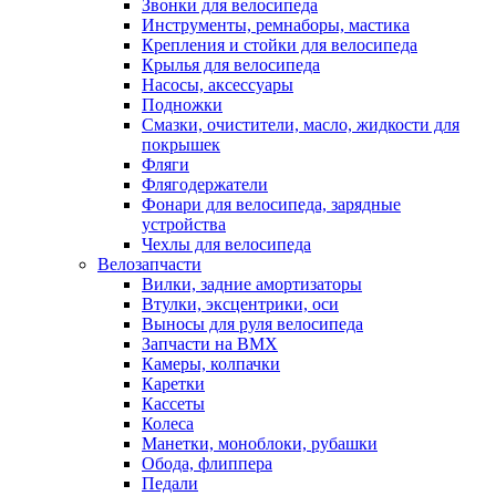
Звонки для велосипеда
Инструменты, ремнаборы, мастика
Крепления и стойки для велосипеда
Крылья для велосипеда
Насосы, аксессуары
Подножки
Смазки, очистители, масло, жидкости для
покрышек
Фляги
Флягодержатели
Фонари для велосипеда, зарядные
устройства
Чехлы для велосипеда
Велозапчасти
Вилки, задние амортизаторы
Втулки, эксцентрики, оси
Выносы для руля велосипеда
Запчасти на BMX
Камеры, колпачки
Каретки
Кассеты
Колеса
Манетки, моноблоки, рубашки
Обода, флиппера
Педали