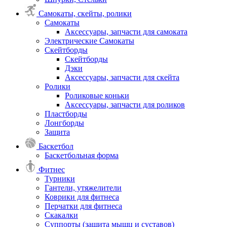
Самокаты, скейты, ролики
Самокаты
Аксессуары, запчасти для самоката
Электрические Самокаты
Скейтборды
Скейтборды
Дэки
Аксессуары, запчасти для скейта
Ролики
Роликовые коньки
Аксессуары, запчасти для роликов
Пластборды
Лонгборды
Защита
Баскетбол
Баскетбольная форма
Фитнес
Турники
Гантели, утяжелители
Коврики для фитнеса
Перчатки для фитнеса
Скакалки
Суппорты (защита мышц и суставов)