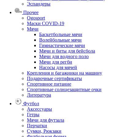
Эспандеры
Прочее
Ogosport
Маски COVID-19
Мячи
Баскетбольные мячи
Волейбольные мячи
Гимнастические мячи
Мячи и биты для бейсбола
Мячи для водного поло
Мячи для регби
Насосы для мячей
Крепления и багажники на машину
Подарочные сертификаты
Спортивное питание
Спортивные солнцезащитные очки
Литература
Футбол
Аксессуары
Гетры
Мячи для футзала
Перчатки
Сумки, Рюкзаки
Футбольная форма