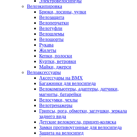
Электровелосипеды
Велоэкипировка
Брюки, лосины, чулки
Велозащита
Велоперчатки
Велотуфли
Велошлемы
Велошорты
Рукава
Жилеты
Кепки, полоски
Куртки, ветровки
Майки, джерси
Велоаксессуары
Аксессуары на BMX
Багажники для велосипеда
Велокомпьютеры, адаптеры, датчики,
магниты, батарейки
Велосумки, чехлы
Велотренажеры
Грипсы, рога, обмотки, заглушки, зеркала
заднего вида
Детские велокресла, прицеп-коляска
Замки противоугонные для велосипеда
Защита на велосипед