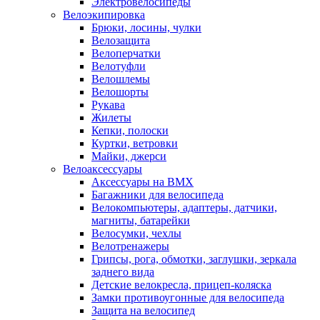
Электровелосипеды
Велоэкипировка
Брюки, лосины, чулки
Велозащита
Велоперчатки
Велотуфли
Велошлемы
Велошорты
Рукава
Жилеты
Кепки, полоски
Куртки, ветровки
Майки, джерси
Велоаксессуары
Аксессуары на BMX
Багажники для велосипеда
Велокомпьютеры, адаптеры, датчики,
магниты, батарейки
Велосумки, чехлы
Велотренажеры
Грипсы, рога, обмотки, заглушки, зеркала
заднего вида
Детские велокресла, прицеп-коляска
Замки противоугонные для велосипеда
Защита на велосипед