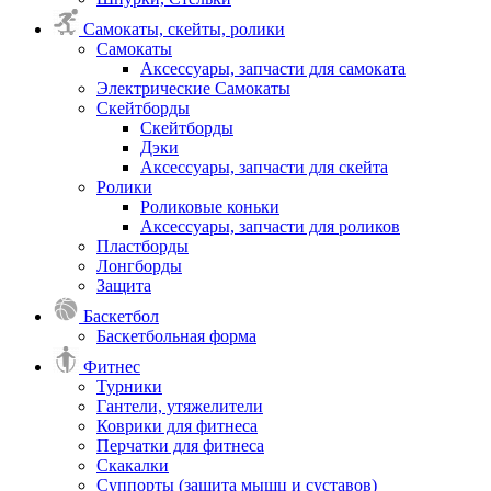
Самокаты, скейты, ролики
Самокаты
Аксессуары, запчасти для самоката
Электрические Самокаты
Скейтборды
Скейтборды
Дэки
Аксессуары, запчасти для скейта
Ролики
Роликовые коньки
Аксессуары, запчасти для роликов
Пластборды
Лонгборды
Защита
Баскетбол
Баскетбольная форма
Фитнес
Турники
Гантели, утяжелители
Коврики для фитнеса
Перчатки для фитнеса
Скакалки
Суппорты (защита мышц и суставов)