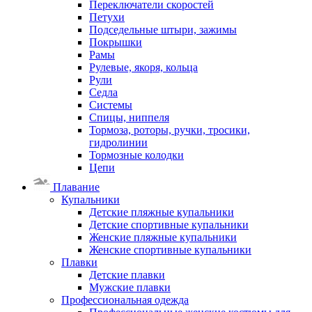
Переключатели скоростей
Петухи
Подседельные штыри, зажимы
Покрышки
Рамы
Рулевые, якоря, кольца
Рули
Седла
Системы
Спицы, ниппеля
Тормоза, роторы, ручки, тросики,
гидролинии
Тормозные колодки
Цепи
Плавание
Купальники
Детские пляжные купальники
Детские спортивные купальники
Женские пляжные купальники
Женские спортивные купальники
Плавки
Детские плавки
Мужские плавки
Профессиональная одежда