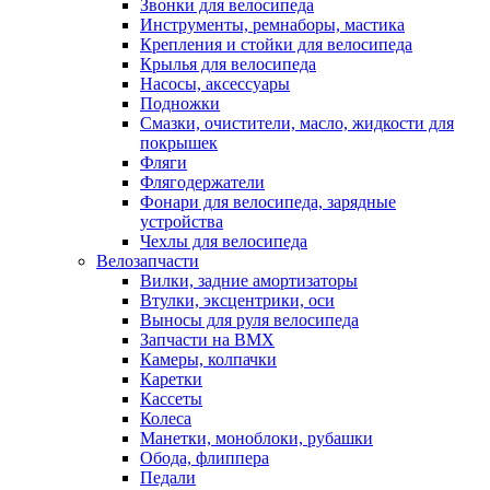
Звонки для велосипеда
Инструменты, ремнаборы, мастика
Крепления и стойки для велосипеда
Крылья для велосипеда
Насосы, аксессуары
Подножки
Смазки, очистители, масло, жидкости для
покрышек
Фляги
Флягодержатели
Фонари для велосипеда, зарядные
устройства
Чехлы для велосипеда
Велозапчасти
Вилки, задние амортизаторы
Втулки, эксцентрики, оси
Выносы для руля велосипеда
Запчасти на BMX
Камеры, колпачки
Каретки
Кассеты
Колеса
Манетки, моноблоки, рубашки
Обода, флиппера
Педали