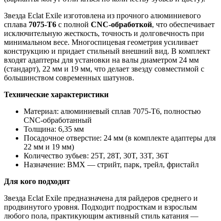
Звезда Eclat Exile изготовлена из прочного алюминиевого
сплава
7075-T6
с полной
CNC-обработкой
, что обеспечивает
исключительную жесткость, точность и долговечность при
минимальном весе. Многоспицевая геометрия усиливает
конструкцию и придает стильный внешний вид. В комплект
входят адаптеры для установки на валы диаметром 24 мм
(стандарт), 22 мм и 19 мм, что делает звезду совместимой с
большинством современных шатунов.
Технические характеристики
Материал: алюминиевый сплав 7075-T6, полностью
CNC-обработанный
Толщина: 6,35 мм
Посадочное отверстие: 24 мм (в комплекте адаптеры для
22 мм и 19 мм)
Количество зубьев: 25T, 28T, 30T, 33T, 36T
Назначение: BMX — стрийт, парк, трейл, фристайл
Для кого подходит
Звезда Eclat Exile предназначена для райдеров среднего и
продвинутого уровня. Подходит подросткам и взрослым
любого пола, практикующим активный стиль катания —