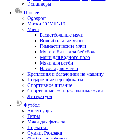
Эспандеры
Прочее
Ogosport
Маски COVID-19
Мячи
Баскетбольные мячи
Волейбольные мячи
Гимнастические мячи
Мячи и биты для бейсбола
Мячи для водного поло
Мячи для регби
Насосы для мячей
Крепления и багажники на машину
Подарочные сертификаты
Спортивное питание
Спортивные солнцезащитные очки
Литература
Футбол
Аксессуары
Гетры
Мячи для футзала
Перчатки
Сумки, Рюкзаки
Футбольная форма