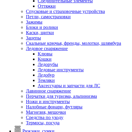
Соединительные элементы
Оттяжки
Спусковые и страховочные устройства
Петли, самостраховки
Зажимы
Блоки и ролики
Каски, щитки
Зацепы
Скальные крючья, френды, молотки, шлямбура
Ледовое снаряжение
Клювы
Кошки
Ледорубы
Ледовые инструменты
Ледобур
Темляки
Аксессуары и запчасти для ЛС
Лавинное снаряжение
Перчатки для туризма, альпинизма
Ножи и инструменты
Налобные фонари, футляры
Магнезия, мешочки
Средства по уходу
Термосы, посуда
Рюкзаки, сумки