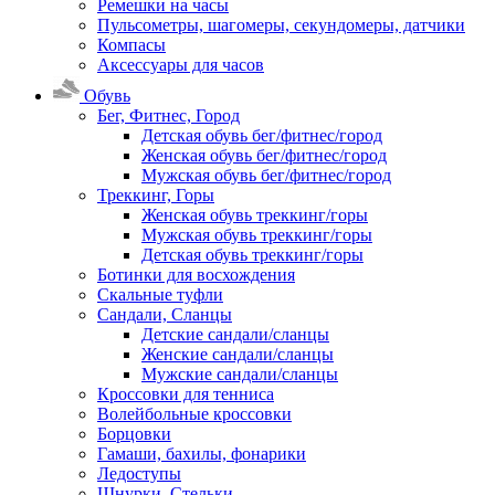
Ремешки на часы
Пульсометры, шагомеры, секундомеры, датчики
Компасы
Аксессуары для часов
Обувь
Бег, Фитнес, Город
Детская обувь бег/фитнес/город
Женская обувь бег/фитнес/город
Мужская обувь бег/фитнес/город
Треккинг, Горы
Женская обувь треккинг/горы
Мужская обувь треккинг/горы
Детская обувь треккинг/горы
Ботинки для восхождения
Скальные туфли
Сандали, Сланцы
Детские сандали/сланцы
Женские сандали/сланцы
Мужские сандали/сланцы
Кроссовки для тенниса
Волейбольные кроссовки
Борцовки
Гамаши, бахилы, фонарики
Ледоступы
Шнурки, Стельки