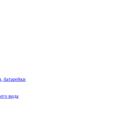
, батарейки
него вида