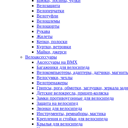
Брюки, лосины, чулки
Велозащита
Велоперчатки
Велотуфли
Велошлемы
Велошорты
Рукава
Жилеты
Кепки, полоски
Куртки, ветровки
Майки, джерси
Велоаксессуары
Аксессуары на BMX
Багажники для велосипеда
Велокомпьютеры, адаптеры, датчики, магниты
Велосумки, чехлы
Велотренажеры
Грипсы, рога, обмотки, заглушки, зеркала зад
Детские велокресла, прицеп-коляска
Замки противоугонные для велосипеда
Защита на велосипед
Звонки для велосипеда
Инструменты, ремнаборы, мастика
Крепления и стойки для велосипеда
Крылья для велосипеда