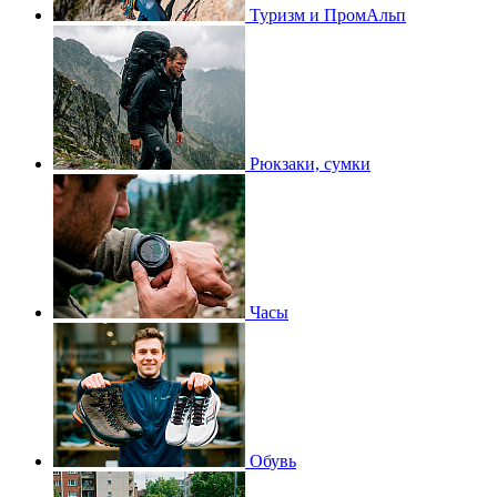
Туризм и ПромАльп
Рюкзаки, сумки
Часы
Обувь