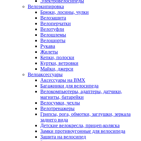
Электровелосипеды
Велоэкипировка
Брюки, лосины, чулки
Велозащита
Велоперчатки
Велотуфли
Велошлемы
Велошорты
Рукава
Жилеты
Кепки, полоски
Куртки, ветровки
Майки, джерси
Велоаксессуары
Аксессуары на BMX
Багажники для велосипеда
Велокомпьютеры, адаптеры, датчики,
магниты, батарейки
Велосумки, чехлы
Велотренажеры
Грипсы, рога, обмотки, заглушки, зеркала
заднего вида
Детские велокресла, прицеп-коляска
Замки противоугонные для велосипеда
Защита на велосипед