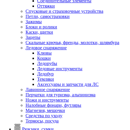
Соединительные элементы
Оттяжки
Спусковые и страховочные устройства
Петли, самостраховки
Зажимы
Блоки и ролики
Каски, щитки
Зацепы
Скальные крючья, френды, молотки, шлямбура
Ледовое снаряжение
Клювы
Кошки
Ледорубы
Ледовые инструменты
Ледобур
Темляки
Аксессуары и запчасти для ЛС
Лавинное снаряжение
Перчатки для туризма, альпинизма
Ножи и инструменты
Налобные фонари, футляры
Магнезия, мешочки
Средства по уходу
Термосы, посуда
Рюкзаки, сумки