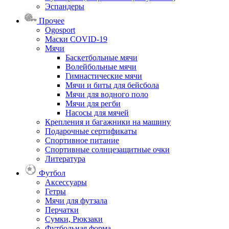
Эспандеры
Прочее
Ogosport
Маски COVID-19
Мячи
Баскетбольные мячи
Волейбольные мячи
Гимнастические мячи
Мячи и биты для бейсбола
Мячи для водного поло
Мячи для регби
Насосы для мячей
Крепления и багажники на машину
Подарочные сертификаты
Спортивное питание
Спортивные солнцезащитные очки
Литература
Футбол
Аксессуары
Гетры
Мячи для футзала
Перчатки
Сумки, Рюкзаки
Футбольная форма