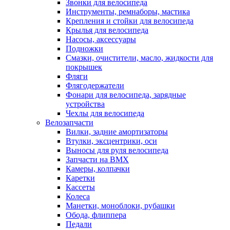
Звонки для велосипеда
Инструменты, ремнаборы, мастика
Крепления и стойки для велосипеда
Крылья для велосипеда
Насосы, аксессуары
Подножки
Смазки, очистители, масло, жидкости для
покрышек
Фляги
Флягодержатели
Фонари для велосипеда, зарядные
устройства
Чехлы для велосипеда
Велозапчасти
Вилки, задние амортизаторы
Втулки, эксцентрики, оси
Выносы для руля велосипеда
Запчасти на BMX
Камеры, колпачки
Каретки
Кассеты
Колеса
Манетки, моноблоки, рубашки
Обода, флиппера
Педали