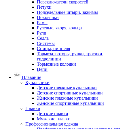
Переключатели скоростей
Петухи
Подседельные штыри, зажимы
Покрышки
Рамы
Рулевые, якоря, кольца
Рули
Седла
Системы
Спицы, ниппеля
Тормоза, роторы, ручки, тросики,
гидролинии
Тормозные колодки
Цепи
Плавание
Купальники
Детские пляжные купальники
Детские спортивные купальники
Женские пляжные купальники
Женские спортивные купальники
Плавки
Детские плавки
Мужские плавки
Профессиональная одежда