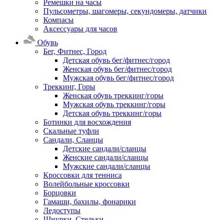
Ремешки на часы
Пульсометры, шагомеры, секундомеры, датчики
Компасы
Аксессуары для часов
Обувь
Бег, Фитнес, Город
Детская обувь бег/фитнес/город
Женская обувь бег/фитнес/город
Мужская обувь бег/фитнес/город
Треккинг, Горы
Женская обувь треккинг/горы
Мужская обувь треккинг/горы
Детская обувь треккинг/горы
Ботинки для восхождения
Скальные туфли
Сандали, Сланцы
Детские сандали/сланцы
Женские сандали/сланцы
Мужские сандали/сланцы
Кроссовки для тенниса
Волейбольные кроссовки
Борцовки
Гамаши, бахилы, фонарики
Ледоступы
Шнурки, Стельки