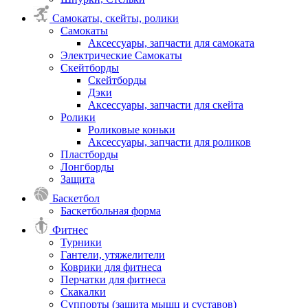
Самокаты, скейты, ролики
Самокаты
Аксессуары, запчасти для самоката
Электрические Самокаты
Скейтборды
Скейтборды
Дэки
Аксессуары, запчасти для скейта
Ролики
Роликовые коньки
Аксессуары, запчасти для роликов
Пластборды
Лонгборды
Защита
Баскетбол
Баскетбольная форма
Фитнес
Турники
Гантели, утяжелители
Коврики для фитнеса
Перчатки для фитнеса
Скакалки
Суппорты (защита мышц и суставов)