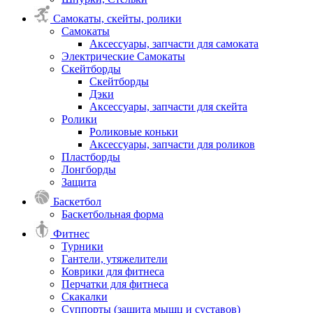
Самокаты, скейты, ролики
Самокаты
Аксессуары, запчасти для самоката
Электрические Самокаты
Скейтборды
Скейтборды
Дэки
Аксессуары, запчасти для скейта
Ролики
Роликовые коньки
Аксессуары, запчасти для роликов
Пластборды
Лонгборды
Защита
Баскетбол
Баскетбольная форма
Фитнес
Турники
Гантели, утяжелители
Коврики для фитнеса
Перчатки для фитнеса
Скакалки
Суппорты (защита мышц и суставов)