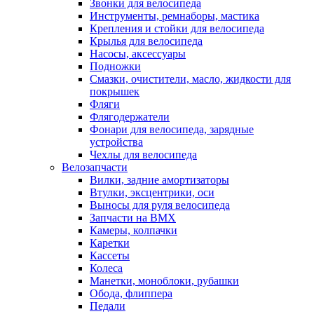
Звонки для велосипеда
Инструменты, ремнаборы, мастика
Крепления и стойки для велосипеда
Крылья для велосипеда
Насосы, аксессуары
Подножки
Смазки, очистители, масло, жидкости для
покрышек
Фляги
Флягодержатели
Фонари для велосипеда, зарядные
устройства
Чехлы для велосипеда
Велозапчасти
Вилки, задние амортизаторы
Втулки, эксцентрики, оси
Выносы для руля велосипеда
Запчасти на BMX
Камеры, колпачки
Каретки
Кассеты
Колеса
Манетки, моноблоки, рубашки
Обода, флиппера
Педали