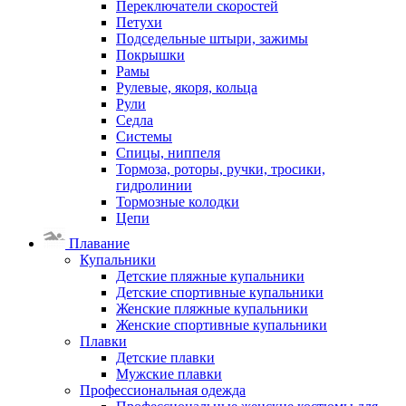
Переключатели скоростей
Петухи
Подседельные штыри, зажимы
Покрышки
Рамы
Рулевые, якоря, кольца
Рули
Седла
Системы
Спицы, ниппеля
Тормоза, роторы, ручки, тросики,
гидролинии
Тормозные колодки
Цепи
Плавание
Купальники
Детские пляжные купальники
Детские спортивные купальники
Женские пляжные купальники
Женские спортивные купальники
Плавки
Детские плавки
Мужские плавки
Профессиональная одежда