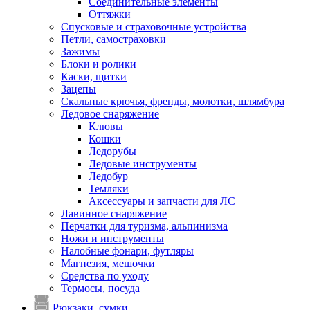
Соединительные элементы
Оттяжки
Спусковые и страховочные устройства
Петли, самостраховки
Зажимы
Блоки и ролики
Каски, щитки
Зацепы
Скальные крючья, френды, молотки, шлямбура
Ледовое снаряжение
Клювы
Кошки
Ледорубы
Ледовые инструменты
Ледобур
Темляки
Аксессуары и запчасти для ЛС
Лавинное снаряжение
Перчатки для туризма, альпинизма
Ножи и инструменты
Налобные фонари, футляры
Магнезия, мешочки
Средства по уходу
Термосы, посуда
Рюкзаки, сумки