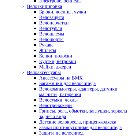
Электровелосипеды
Велоэкипировка
Брюки, лосины, чулки
Велозащита
Велоперчатки
Велотуфли
Велошлемы
Велошорты
Рукава
Жилеты
Кепки, полоски
Куртки, ветровки
Майки, джерси
Велоаксессуары
Аксессуары на BMX
Багажники для велосипеда
Велокомпьютеры, адаптеры, датчики,
магниты, батарейки
Велосумки, чехлы
Велотренажеры
Грипсы, рога, обмотки, заглушки, зеркала
заднего вида
Детские велокресла, прицеп-коляска
Замки противоугонные для велосипеда
Защита на велосипед