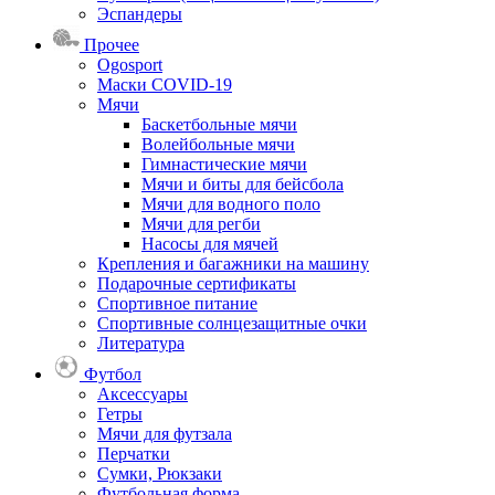
Эспандеры
Прочее
Ogosport
Маски COVID-19
Мячи
Баскетбольные мячи
Волейбольные мячи
Гимнастические мячи
Мячи и биты для бейсбола
Мячи для водного поло
Мячи для регби
Насосы для мячей
Крепления и багажники на машину
Подарочные сертификаты
Спортивное питание
Спортивные солнцезащитные очки
Литература
Футбол
Аксессуары
Гетры
Мячи для футзала
Перчатки
Сумки, Рюкзаки
Футбольная форма