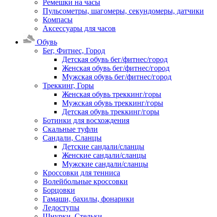
Ремешки на часы
Пульсометры, шагомеры, секундомеры, датчики
Компасы
Аксессуары для часов
Обувь
Бег, Фитнес, Город
Детская обувь бег/фитнес/город
Женская обувь бег/фитнес/город
Мужская обувь бег/фитнес/город
Треккинг, Горы
Женская обувь треккинг/горы
Мужская обувь треккинг/горы
Детская обувь треккинг/горы
Ботинки для восхождения
Скальные туфли
Сандали, Сланцы
Детские сандали/сланцы
Женские сандали/сланцы
Мужские сандали/сланцы
Кроссовки для тенниса
Волейбольные кроссовки
Борцовки
Гамаши, бахилы, фонарики
Ледоступы
Шнурки, Стельки