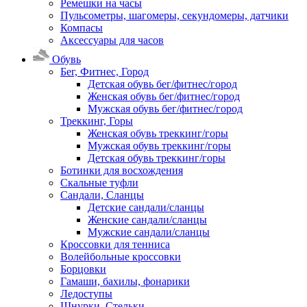
Ремешки на часы
Пульсометры, шагомеры, секундомеры, датчики
Компасы
Аксессуары для часов
Обувь
Бег, Фитнес, Город
Детская обувь бег/фитнес/город
Женская обувь бег/фитнес/город
Мужская обувь бег/фитнес/город
Треккинг, Горы
Женская обувь треккинг/горы
Мужская обувь треккинг/горы
Детская обувь треккинг/горы
Ботинки для восхождения
Скальные туфли
Сандали, Сланцы
Детские сандали/сланцы
Женские сандали/сланцы
Мужские сандали/сланцы
Кроссовки для тенниса
Волейбольные кроссовки
Борцовки
Гамаши, бахилы, фонарики
Ледоступы
Шнурки, Стельки