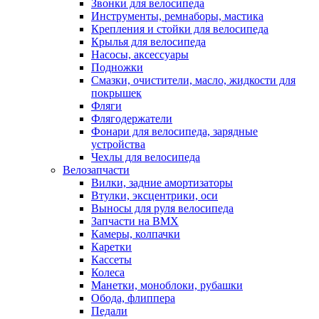
Звонки для велосипеда
Инструменты, ремнаборы, мастика
Крепления и стойки для велосипеда
Крылья для велосипеда
Насосы, аксессуары
Подножки
Смазки, очистители, масло, жидкости для
покрышек
Фляги
Флягодержатели
Фонари для велосипеда, зарядные
устройства
Чехлы для велосипеда
Велозапчасти
Вилки, задние амортизаторы
Втулки, эксцентрики, оси
Выносы для руля велосипеда
Запчасти на BMX
Камеры, колпачки
Каретки
Кассеты
Колеса
Манетки, моноблоки, рубашки
Обода, флиппера
Педали