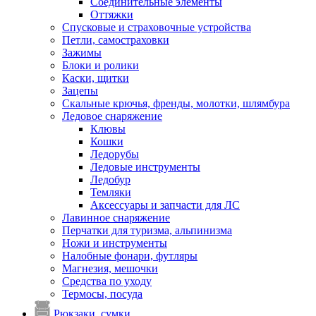
Соединительные элементы
Оттяжки
Спусковые и страховочные устройства
Петли, самостраховки
Зажимы
Блоки и ролики
Каски, щитки
Зацепы
Скальные крючья, френды, молотки, шлямбура
Ледовое снаряжение
Клювы
Кошки
Ледорубы
Ледовые инструменты
Ледобур
Темляки
Аксессуары и запчасти для ЛС
Лавинное снаряжение
Перчатки для туризма, альпинизма
Ножи и инструменты
Налобные фонари, футляры
Магнезия, мешочки
Средства по уходу
Термосы, посуда
Рюкзаки, сумки