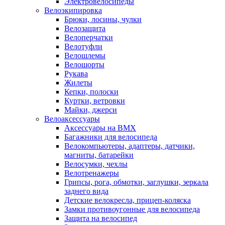
Электровелосипеды
Велоэкипировка
Брюки, лосины, чулки
Велозащита
Велоперчатки
Велотуфли
Велошлемы
Велошорты
Рукава
Жилеты
Кепки, полоски
Куртки, ветровки
Майки, джерси
Велоаксессуары
Аксессуары на BMX
Багажники для велосипеда
Велокомпьютеры, адаптеры, датчики,
магниты, батарейки
Велосумки, чехлы
Велотренажеры
Грипсы, рога, обмотки, заглушки, зеркала
заднего вида
Детские велокресла, прицеп-коляска
Замки противоугонные для велосипеда
Защита на велосипед