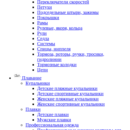
Переключатели скоростей
Петухи
Подседельные штыри, зажимы
Покрышки
Рамы
Рулевые, якоря, кольца
Рули
Седла
Системы
Спицы, ниппеля
Тормоза, роторы, ручки, тросики,
гидролинии
Тормозные колодки
Цепи
Плавание
Купальники
Детские пляжные купальники
Детские спортивные купальники
Женские пляжные купальники
Женские спортивные купальники
Плавки
Детские плавки
Мужские плавки
Профессиональная одежда