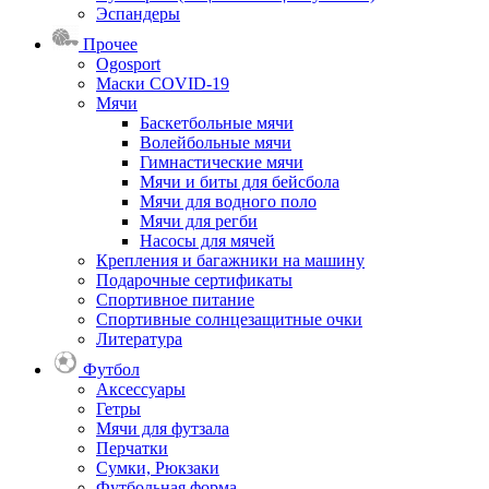
Эспандеры
Прочее
Ogosport
Маски COVID-19
Мячи
Баскетбольные мячи
Волейбольные мячи
Гимнастические мячи
Мячи и биты для бейсбола
Мячи для водного поло
Мячи для регби
Насосы для мячей
Крепления и багажники на машину
Подарочные сертификаты
Спортивное питание
Спортивные солнцезащитные очки
Литература
Футбол
Аксессуары
Гетры
Мячи для футзала
Перчатки
Сумки, Рюкзаки
Футбольная форма