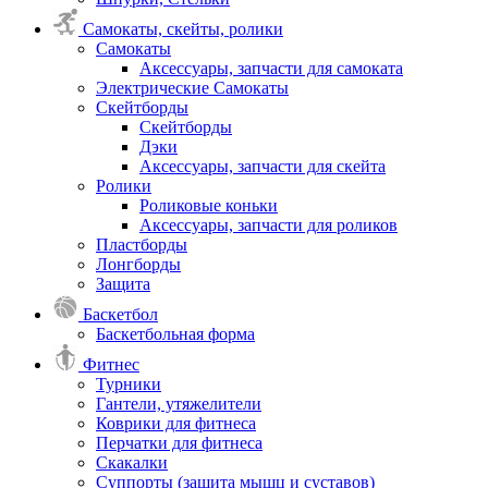
Самокаты, скейты, ролики
Самокаты
Аксессуары, запчасти для самоката
Электрические Самокаты
Скейтборды
Скейтборды
Дэки
Аксессуары, запчасти для скейта
Ролики
Роликовые коньки
Аксессуары, запчасти для роликов
Пластборды
Лонгборды
Защита
Баскетбол
Баскетбольная форма
Фитнес
Турники
Гантели, утяжелители
Коврики для фитнеса
Перчатки для фитнеса
Скакалки
Суппорты (защита мышц и суставов)