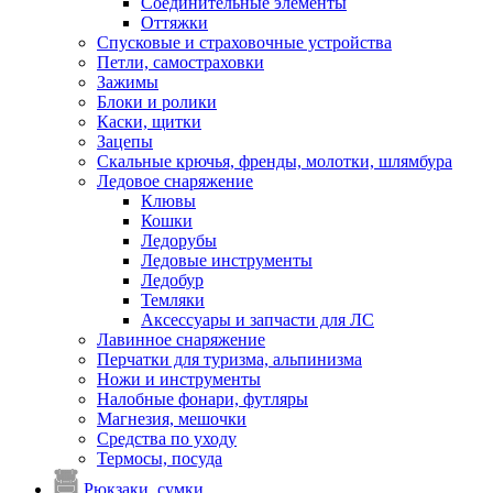
Соединительные элементы
Оттяжки
Спусковые и страховочные устройства
Петли, самостраховки
Зажимы
Блоки и ролики
Каски, щитки
Зацепы
Скальные крючья, френды, молотки, шлямбура
Ледовое снаряжение
Клювы
Кошки
Ледорубы
Ледовые инструменты
Ледобур
Темляки
Аксессуары и запчасти для ЛС
Лавинное снаряжение
Перчатки для туризма, альпинизма
Ножи и инструменты
Налобные фонари, футляры
Магнезия, мешочки
Средства по уходу
Термосы, посуда
Рюкзаки, сумки