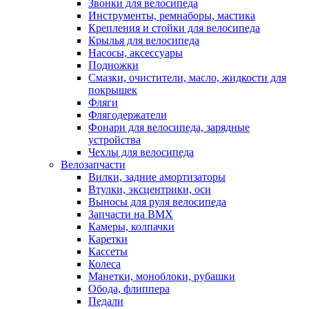
Звонки для велосипеда
Инструменты, ремнаборы, мастика
Крепления и стойки для велосипеда
Крылья для велосипеда
Насосы, аксессуары
Подножки
Смазки, очистители, масло, жидкости для
покрышек
Фляги
Флягодержатели
Фонари для велосипеда, зарядные
устройства
Чехлы для велосипеда
Велозапчасти
Вилки, задние амортизаторы
Втулки, эксцентрики, оси
Выносы для руля велосипеда
Запчасти на BMX
Камеры, колпачки
Каретки
Кассеты
Колеса
Манетки, моноблоки, рубашки
Обода, флиппера
Педали