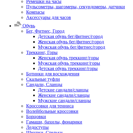
Ремешки на часы
Пульсометры, шагомеры, секундомеры, датчики
Компасы
Аксессуары для часов
Обувь
Бег, Фитнес, Город
Детская обувь бег/фитнес/город
Женская обувь бег/фитнес/город
Мужская обувь бег/фитнес/город
Треккинг, Горы
Женская обувь треккинг/горы
Мужская обувь треккинг/горы
Детская обувь треккинг/горы
Ботинки для восхождения
Скальные туфли
Сандали, Сланцы
Детские сандали/сланцы
Женские сандали/сланцы
Мужские сандали/сланцы
Кроссовки для тенниса
Волейбольные кроссовки
Борцовки
Гамаши, бахилы, фонарики
Ледоступы
Шнурки, Стельки