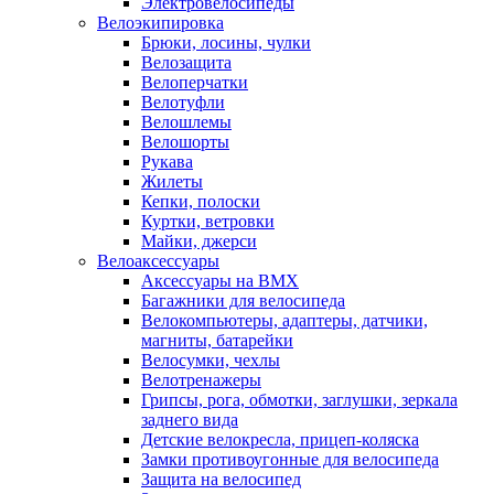
Электровелосипеды
Велоэкипировка
Брюки, лосины, чулки
Велозащита
Велоперчатки
Велотуфли
Велошлемы
Велошорты
Рукава
Жилеты
Кепки, полоски
Куртки, ветровки
Майки, джерси
Велоаксессуары
Аксессуары на BMX
Багажники для велосипеда
Велокомпьютеры, адаптеры, датчики,
магниты, батарейки
Велосумки, чехлы
Велотренажеры
Грипсы, рога, обмотки, заглушки, зеркала
заднего вида
Детские велокресла, прицеп-коляска
Замки противоугонные для велосипеда
Защита на велосипед