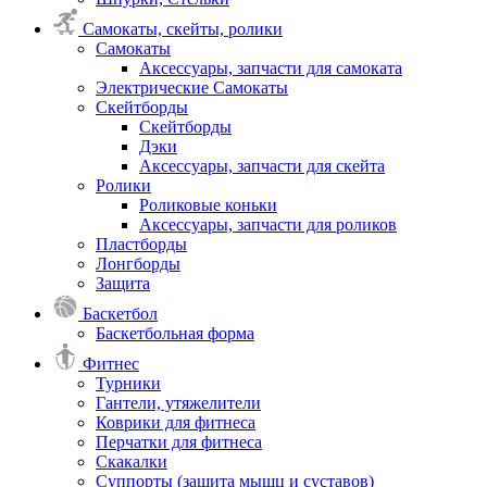
Самокаты, скейты, ролики
Самокаты
Аксессуары, запчасти для самоката
Электрические Самокаты
Скейтборды
Скейтборды
Дэки
Аксессуары, запчасти для скейта
Ролики
Роликовые коньки
Аксессуары, запчасти для роликов
Пластборды
Лонгборды
Защита
Баскетбол
Баскетбольная форма
Фитнес
Турники
Гантели, утяжелители
Коврики для фитнеса
Перчатки для фитнеса
Скакалки
Суппорты (защита мышц и суставов)