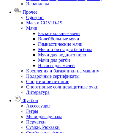
Эспандеры
Прочее
Ogosport
Маски COVID-19
Мячи
Баскетбольные мячи
Волейбольные мячи
Гимнастические мячи
Мячи и биты для бейсбола
Мячи для водного поло
Мячи для регби
Насосы для мячей
Крепления и багажники на машину
Подарочные сертификаты
Спортивное питание
Спортивные солнцезащитные очки
Литература
Футбол
Аксессуары
Гетры
Мячи для футзала
Перчатки
Сумки, Рюкзаки
Футбольная форма