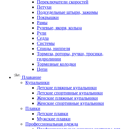
Переключатели скоростей
Петухи
Подседельные штыри, зажимы
Покрышки
Рамы
Рулевые, якоря, кольца
Рули
Седла
Системы
Спицы, ниппеля
Тормоза, роторы, ручки, тросики,
гидролинии
Тормозные колодки
Цепи
Плавание
Купальники
Детские пляжные купальники
Детские спортивные купальники
Женские пляжные купальники
Женские спортивные купальники
Плавки
Детские плавки
Мужские плавки
Профессиональная одежда