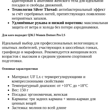
адаптирован к анатомии женского тела для идеальной
посадки и свободы движений.
Технология Silver Thread:
антибактериальный эффект
за счёт серебряных нитей, препятствующих появлению
неприятных запахов.
Удлинённые рукава и низкий воротник:
максимальная
защита от ветра и холода без потери аэродинамики.
Для кого подходит Q36.5 Women Dottore Pro LS
Идеальный выбор для профессиональных велогонщиц и
опытных любителей, участвующих в шоссейных гонках,
гранфондо и марафонах. Рекомендуется женщинам всех
возрастов с высоким и средним уровнем спортивной
подготовки.
Основные характеристики
Материал: UF Lx с терморегулирующими и
компрессионными свойствами
Температурный диапазон: от +10°C до +18°C
Вес: 150 г
Посадка: эргономичная, женская
Карманы: три задних кармана + мини-карман для
ценных вещей
Застежка: молния по всей длине