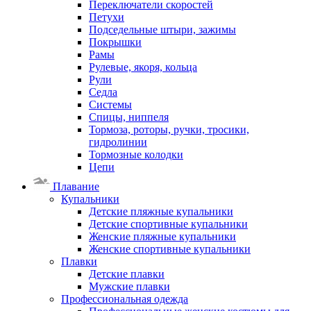
Переключатели скоростей
Петухи
Подседельные штыри, зажимы
Покрышки
Рамы
Рулевые, якоря, кольца
Рули
Седла
Системы
Спицы, ниппеля
Тормоза, роторы, ручки, тросики,
гидролинии
Тормозные колодки
Цепи
Плавание
Купальники
Детские пляжные купальники
Детские спортивные купальники
Женские пляжные купальники
Женские спортивные купальники
Плавки
Детские плавки
Мужские плавки
Профессиональная одежда