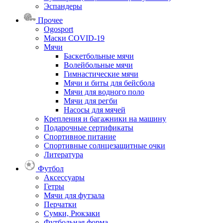
Эспандеры
Прочее
Ogosport
Маски COVID-19
Мячи
Баскетбольные мячи
Волейбольные мячи
Гимнастические мячи
Мячи и биты для бейсбола
Мячи для водного поло
Мячи для регби
Насосы для мячей
Крепления и багажники на машину
Подарочные сертификаты
Спортивное питание
Спортивные солнцезащитные очки
Литература
Футбол
Аксессуары
Гетры
Мячи для футзала
Перчатки
Сумки, Рюкзаки
Футбольная форма