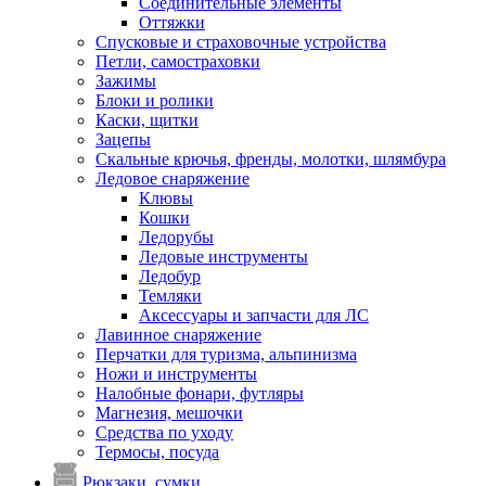
Соединительные элементы
Оттяжки
Спусковые и страховочные устройства
Петли, самостраховки
Зажимы
Блоки и ролики
Каски, щитки
Зацепы
Скальные крючья, френды, молотки, шлямбура
Ледовое снаряжение
Клювы
Кошки
Ледорубы
Ледовые инструменты
Ледобур
Темляки
Аксессуары и запчасти для ЛС
Лавинное снаряжение
Перчатки для туризма, альпинизма
Ножи и инструменты
Налобные фонари, футляры
Магнезия, мешочки
Средства по уходу
Термосы, посуда
Рюкзаки, сумки