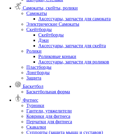
Самокаты, скейты, ролики
Самокаты
Аксессуары, запчасти для самоката
Электрические Самокаты
Скейтборды
Скейтборды
Дэки
Аксессуары, запчасти для скейта
Ролики
Роликовые коньки
Аксессуары, запчасти для роликов
Пластборды
Лонгборды
Защита
Баскетбол
Баскетбольная форма
Фитнес
Турники
Гантели, утяжелители
Коврики для фитнеса
Перчатки для фитнеса
Скакалки
Суппорты (защита мышц и суставов)