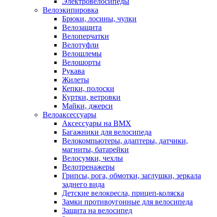
Электровелосипеды
Велоэкипировка
Брюки, лосины, чулки
Велозащита
Велоперчатки
Велотуфли
Велошлемы
Велошорты
Рукава
Жилеты
Кепки, полоски
Куртки, ветровки
Майки, джерси
Велоаксессуары
Аксессуары на BMX
Багажники для велосипеда
Велокомпьютеры, адаптеры, датчики,
магниты, батарейки
Велосумки, чехлы
Велотренажеры
Грипсы, рога, обмотки, заглушки, зеркала
заднего вида
Детские велокресла, прицеп-коляска
Замки противоугонные для велосипеда
Защита на велосипед