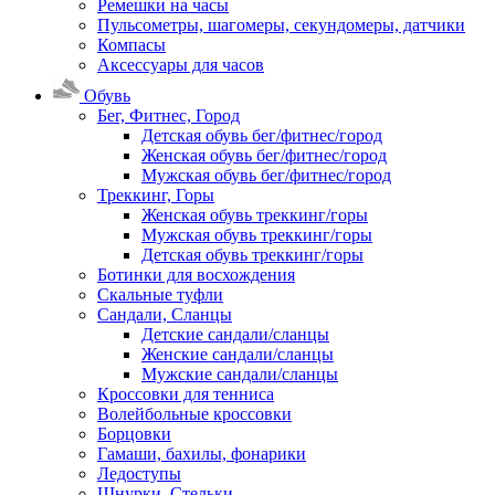
Ремешки на часы
Пульсометры, шагомеры, секундомеры, датчики
Компасы
Аксессуары для часов
Обувь
Бег, Фитнес, Город
Детская обувь бег/фитнес/город
Женская обувь бег/фитнес/город
Мужская обувь бег/фитнес/город
Треккинг, Горы
Женская обувь треккинг/горы
Мужская обувь треккинг/горы
Детская обувь треккинг/горы
Ботинки для восхождения
Скальные туфли
Сандали, Сланцы
Детские сандали/сланцы
Женские сандали/сланцы
Мужские сандали/сланцы
Кроссовки для тенниса
Волейбольные кроссовки
Борцовки
Гамаши, бахилы, фонарики
Ледоступы
Шнурки, Стельки