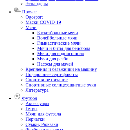
Эспандеры
Прочее
Ogosport
Маски COVID-19
Мячи
Баскетбольные мячи
Волейбольные мячи
Гимнастические мячи
Мячи и биты для бейсбола
Мячи для водного поло
Мячи для регби
Насосы для мячей
Крепления и багажники на машину
Подарочные сертификаты
Спортивное питание
Спортивные солнцезащитные очки
Литература
Футбол
Аксессуары
Гетры
Мячи для футзала
Перчатки
Сумки, Рюкзаки
Футбольная форма