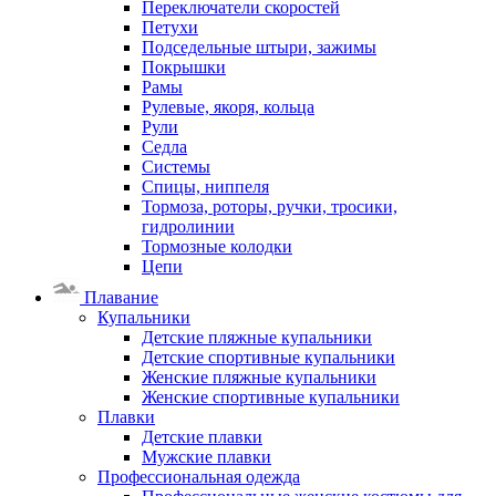
Переключатели скоростей
Петухи
Подседельные штыри, зажимы
Покрышки
Рамы
Рулевые, якоря, кольца
Рули
Седла
Системы
Спицы, ниппеля
Тормоза, роторы, ручки, тросики,
гидролинии
Тормозные колодки
Цепи
Плавание
Купальники
Детские пляжные купальники
Детские спортивные купальники
Женские пляжные купальники
Женские спортивные купальники
Плавки
Детские плавки
Мужские плавки
Профессиональная одежда