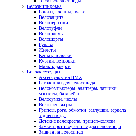
Электровелосипеды
Велоэкипировка
Брюки, лосины, чулки
Велозащита
Велоперчатки
Велотуфли
Велошлемы
Велошорты
Рукава
Жилеты
Кепки, полоски
Куртки, ветровки
Майки, джерси
Велоаксессуары
Аксессуары на BMX
Багажники для велосипеда
Велокомпьютеры, адаптеры, датчики,
магниты, батарейки
Велосумки, чехлы
Велотренажеры
Грипсы, рога, обмотки, заглушки, зеркала
заднего вида
Детские велокресла, прицеп-коляска
Замки противоугонные для велосипеда
Защита на велосипед