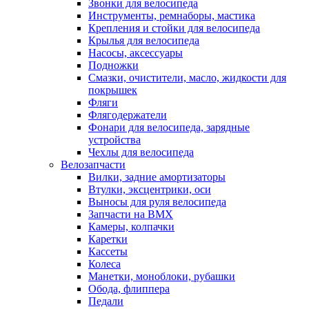
Звонки для велосипеда
Инструменты, ремнаборы, мастика
Крепления и стойки для велосипеда
Крылья для велосипеда
Насосы, аксессуары
Подножки
Смазки, очистители, масло, жидкости для
покрышек
Фляги
Флягодержатели
Фонари для велосипеда, зарядные
устройства
Чехлы для велосипеда
Велозапчасти
Вилки, задние амортизаторы
Втулки, эксцентрики, оси
Выносы для руля велосипеда
Запчасти на BMX
Камеры, колпачки
Каретки
Кассеты
Колеса
Манетки, моноблоки, рубашки
Обода, флиппера
Педали