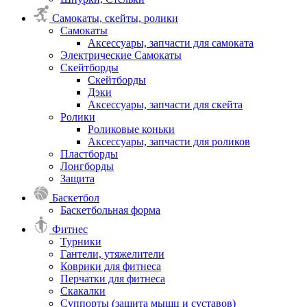
Самокаты, скейты, ролики
Самокаты
Аксессуары, запчасти для самоката
Электрические Самокаты
Скейтборды
Скейтборды
Дэки
Аксессуары, запчасти для скейта
Ролики
Роликовые коньки
Аксессуары, запчасти для роликов
Пластборды
Лонгборды
Защита
Баскетбол
Баскетбольная форма
Фитнес
Турники
Гантели, утяжелители
Коврики для фитнеса
Перчатки для фитнеса
Скакалки
Суппорты (защита мышц и суставов)