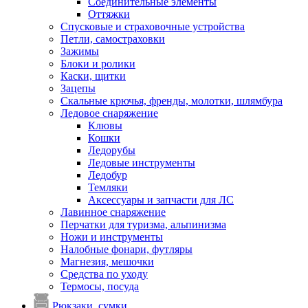
Соединительные элементы
Оттяжки
Спусковые и страховочные устройства
Петли, самостраховки
Зажимы
Блоки и ролики
Каски, щитки
Зацепы
Скальные крючья, френды, молотки, шлямбура
Ледовое снаряжение
Клювы
Кошки
Ледорубы
Ледовые инструменты
Ледобур
Темляки
Аксессуары и запчасти для ЛС
Лавинное снаряжение
Перчатки для туризма, альпинизма
Ножи и инструменты
Налобные фонари, футляры
Магнезия, мешочки
Средства по уходу
Термосы, посуда
Рюкзаки, сумки