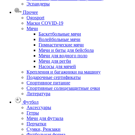
Эспандеры
Прочее
Ogosport
Маски COVID-19
Мячи
Баскетбольные мячи
Волейбольные мячи
Гимнастические мячи
Мячи и биты для бейсбола
Мячи для водного поло
Мячи для регби
Насосы для мячей
Крепления и багажники на машину
Подарочные сертификаты
Спортивное питание
Спортивные солнцезащитные очки
Литература
Футбол
Аксессуары
Гетры
Мячи для футзала
Перчатки
Сумки, Рюкзаки
Футбольная форма