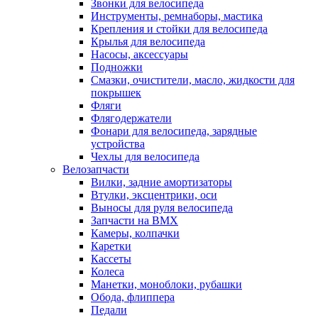
Звонки для велосипеда
Инструменты, ремнаборы, мастика
Крепления и стойки для велосипеда
Крылья для велосипеда
Насосы, аксессуары
Подножки
Смазки, очистители, масло, жидкости для
покрышек
Фляги
Флягодержатели
Фонари для велосипеда, зарядные
устройства
Чехлы для велосипеда
Велозапчасти
Вилки, задние амортизаторы
Втулки, эксцентрики, оси
Выносы для руля велосипеда
Запчасти на BMX
Камеры, колпачки
Каретки
Кассеты
Колеса
Манетки, моноблоки, рубашки
Обода, флиппера
Педали