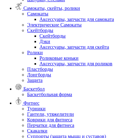
Самокаты, скейты, ролики
Самокаты
Аксессуары, запчасти для самоката
Электрические Самокаты
Скейтборды
Скейтборды
Дэки
Аксессуары, запчасти для скейта
Ролики
Роликовые коньки
Аксессуары, запчасти для роликов
Пластборды
Лонгборды
Защита
Баскетбол
Баскетбольная форма
Фитнес
Турники
Гантели, утяжелители
Коврики для фитнеса
Перчатки для фитнеса
Скакалки
Суппорты (защита мышц и суставов)