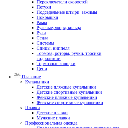
Переключатели скоростей
Петухи
Подседельные штыри, зажимы
Покрышки
Рамы
Рулевые, якоря, кольца
Рули
Седла
Системы
Спицы, ниппеля
Тормоза, роторы, ручки, тросики,
гидролинии
Тормозные колодки
Цепи
Плавание
Купальники
Детские пляжные купальники
Детские спортивные купальники
Женские пляжные купальники
Женские спортивные купальники
Плавки
Детские плавки
Мужские плавки
Профессиональная одежда