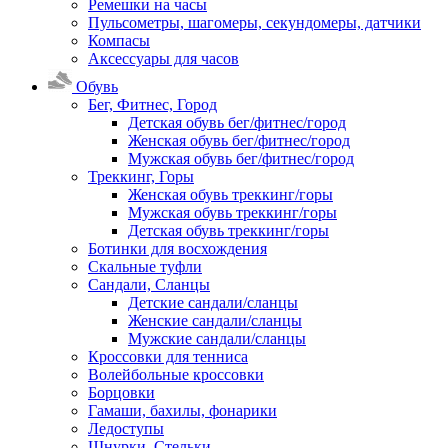
Ремешки на часы
Пульсометры, шагомеры, секундомеры, датчики
Компасы
Аксессуары для часов
Обувь
Бег, Фитнес, Город
Детская обувь бег/фитнес/город
Женская обувь бег/фитнес/город
Мужская обувь бег/фитнес/город
Треккинг, Горы
Женская обувь треккинг/горы
Мужская обувь треккинг/горы
Детская обувь треккинг/горы
Ботинки для восхождения
Скальные туфли
Сандали, Сланцы
Детские сандали/сланцы
Женские сандали/сланцы
Мужские сандали/сланцы
Кроссовки для тенниса
Волейбольные кроссовки
Борцовки
Гамаши, бахилы, фонарики
Ледоступы
Шнурки, Стельки