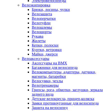
Электровелосипеды
Велоэкипировка
Брюки, лосины, чулки
Велозащита
Велоперчатки
Велотуфли
Велошлемы
Велошорты
Рукава
Жилеты
Кепки, полоски
Куртки, ветровки
Майки, джерси
Велоаксессуары
Аксессуары на BMX
Багажники для велосипеда
Велокомпьютеры, адаптеры, датчики,
магниты, батарейки
Велосумки, чехлы
Велотренажеры
Грипсы, рога, обмотки, заглушки, зеркала
заднего вида
Детские велокресла, прицеп-коляска
Замки противоугонные для велосипеда
Защита на велосипед