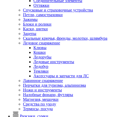
Соединительные элементы
Оттяжки
Спусковые и страховочные устройства
Петли, самостраховки
Зажимы
Блоки и ролики
Каски, щитки
Зацепы
Скальные крючья, френды, молотки, шлямбура
Ледовое снаряжение
Клювы
Кошки
Ледорубы
Ледовые инструменты
Ледобур
Темляки
Аксессуары и запчасти для ЛС
Лавинное снаряжение
Перчатки для туризма, альпинизма
Ножи и инструменты
Налобные фонари, футляры
Магнезия, мешочки
Средства по уходу
Термосы, посуда
Рюкзаки, сумки