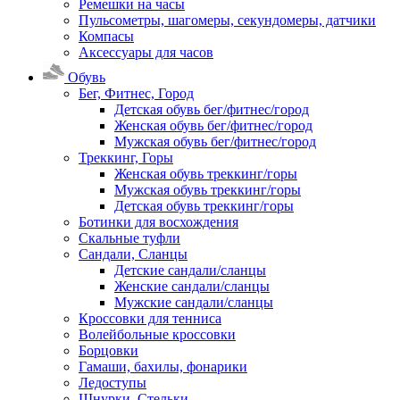
Ремешки на часы
Пульсометры, шагомеры, секундомеры, датчики
Компасы
Аксессуары для часов
Обувь
Бег, Фитнес, Город
Детская обувь бег/фитнес/город
Женская обувь бег/фитнес/город
Мужская обувь бег/фитнес/город
Треккинг, Горы
Женская обувь треккинг/горы
Мужская обувь треккинг/горы
Детская обувь треккинг/горы
Ботинки для восхождения
Скальные туфли
Сандали, Сланцы
Детские сандали/сланцы
Женские сандали/сланцы
Мужские сандали/сланцы
Кроссовки для тенниса
Волейбольные кроссовки
Борцовки
Гамаши, бахилы, фонарики
Ледоступы
Шнурки, Стельки