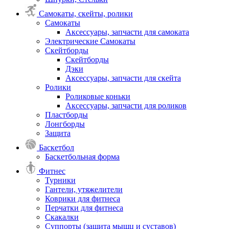
Самокаты, скейты, ролики
Самокаты
Аксессуары, запчасти для самоката
Электрические Самокаты
Скейтборды
Скейтборды
Дэки
Аксессуары, запчасти для скейта
Ролики
Роликовые коньки
Аксессуары, запчасти для роликов
Пластборды
Лонгборды
Защита
Баскетбол
Баскетбольная форма
Фитнес
Турники
Гантели, утяжелители
Коврики для фитнеса
Перчатки для фитнеса
Скакалки
Суппорты (защита мышц и суставов)