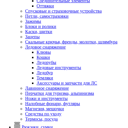
Соединительные элементы
Оттяжки
Спусковые и страховочные устройства
Петли, самостраховки
Зажимы
Блоки и ролики
Каски, щитки
Зацепы
Скальные крючья, френды, молотки, шлямбура
Ледовое снаряжение
Клювы
Кошки
Ледорубы
Ледовые инструменты
Ледобур
Темляки
Аксессуары и запчасти для ЛС
Лавинное снаряжение
Перчатки для туризма, альпинизма
Ножи и инструменты
Налобные фонари, футляры
Магнезия, мешочки
Средства по уходу
Термосы, посуда
Рюкзаки, сумки