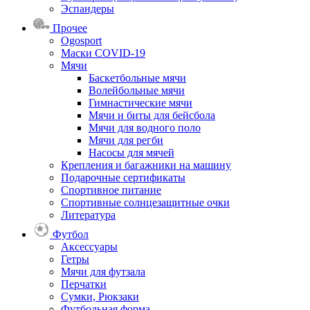
Эспандеры
Прочее
Ogosport
Маски COVID-19
Мячи
Баскетбольные мячи
Волейбольные мячи
Гимнастические мячи
Мячи и биты для бейсбола
Мячи для водного поло
Мячи для регби
Насосы для мячей
Крепления и багажники на машину
Подарочные сертификаты
Спортивное питание
Спортивные солнцезащитные очки
Литература
Футбол
Аксессуары
Гетры
Мячи для футзала
Перчатки
Сумки, Рюкзаки
Футбольная форма