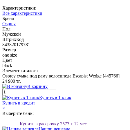
Характеристики:
Все характеристики
Бренд
Osprey
Пол
Мужской
ШтрихКод
843820179781
Размер
one size
Цвет
black
Элемент каталога
Osprey cумка под раму велосипеда Escapist Wedge [445766]
24 900 тг.
В корзину
Купить в 1 клик
Купить в кредит
×
Выберите банк:
Купить в рассрочку
2573
x 12 мес
Нашли дешевле