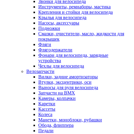
Звонки для велосипеда
Инструменты, ремнаборы, мастика
Крепления и стойки для велосипеда
Крылья для велосипеда
Насосы, аксессуары
Подножки
Смазки, очистители, масло, жидкости для
покрышек
Фляги
Флягодержатели
Фонари для велосипеда, зарядные
устройства
Чехлы для велосипеда
Велозапчасти
Вилки, задние амортизаторы
Втулки, эксцентрики, оси
Выносы для руля велосипеда
Запчасти на BMX
Камеры, колпачки
Каретки
Кассеты
Колеса
Манетки, моноблоки, рубашки
Обода, флиппера
Педали