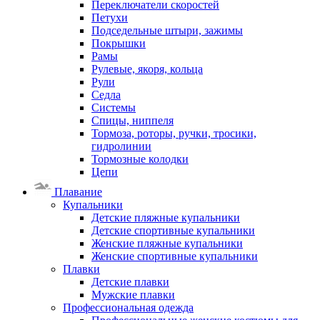
Переключатели скоростей
Петухи
Подседельные штыри, зажимы
Покрышки
Рамы
Рулевые, якоря, кольца
Рули
Седла
Системы
Спицы, ниппеля
Тормоза, роторы, ручки, тросики,
гидролинии
Тормозные колодки
Цепи
Плавание
Купальники
Детские пляжные купальники
Детские спортивные купальники
Женские пляжные купальники
Женские спортивные купальники
Плавки
Детские плавки
Мужские плавки
Профессиональная одежда