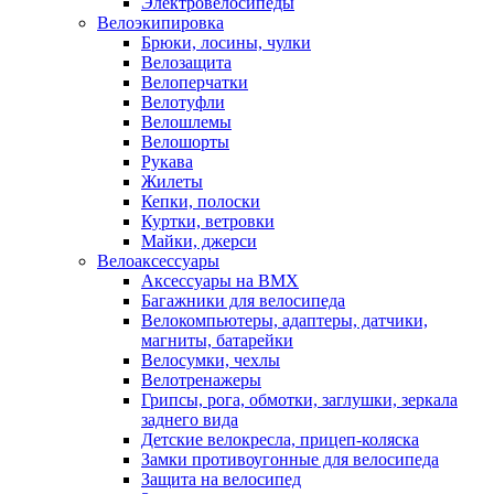
Электровелосипеды
Велоэкипировка
Брюки, лосины, чулки
Велозащита
Велоперчатки
Велотуфли
Велошлемы
Велошорты
Рукава
Жилеты
Кепки, полоски
Куртки, ветровки
Майки, джерси
Велоаксессуары
Аксессуары на BMX
Багажники для велосипеда
Велокомпьютеры, адаптеры, датчики,
магниты, батарейки
Велосумки, чехлы
Велотренажеры
Грипсы, рога, обмотки, заглушки, зеркала
заднего вида
Детские велокресла, прицеп-коляска
Замки противоугонные для велосипеда
Защита на велосипед