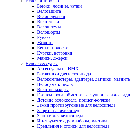
Велоэкипировка
Брюки, лосины, чулки
Велозащита
Велоперчатки
Велотуфли
Велошлемы
Велошорты
Рукава
Жилеты
Кепки, полоски
Куртки, ветровки
Майки, джерси
Велоаксессуары
Аксессуары на BMX
Багажники для велосипеда
Велокомпьютеры, адаптеры, датчики, магниты
Велосумки, чехлы
Велотренажеры
Грипсы, рога, обмотки, заглушки, зеркала зад
Детские велокресла, прицеп-коляска
Замки противоугонные для велосипеда
Защита на велосипед
Звонки для велосипеда
Инструменты, ремнаборы, мастика
Крепления и стойки для велосипеда