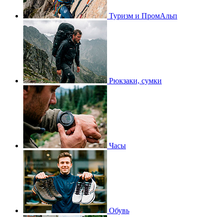
Туризм и ПромАльп
Рюкзаки, сумки
Часы
Обувь