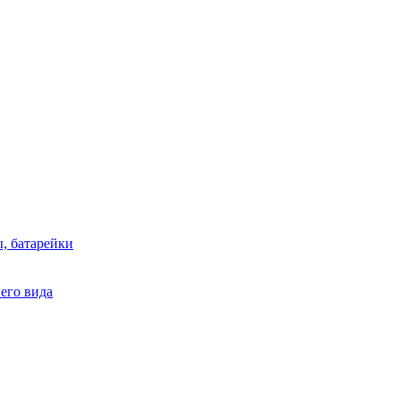
, батарейки
него вида