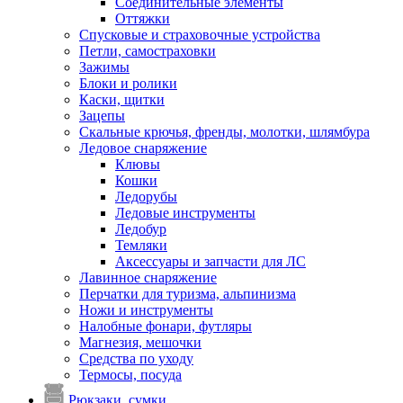
Соединительные элементы
Оттяжки
Спусковые и страховочные устройства
Петли, самостраховки
Зажимы
Блоки и ролики
Каски, щитки
Зацепы
Скальные крючья, френды, молотки, шлямбура
Ледовое снаряжение
Клювы
Кошки
Ледорубы
Ледовые инструменты
Ледобур
Темляки
Аксессуары и запчасти для ЛС
Лавинное снаряжение
Перчатки для туризма, альпинизма
Ножи и инструменты
Налобные фонари, футляры
Магнезия, мешочки
Средства по уходу
Термосы, посуда
Рюкзаки, сумки