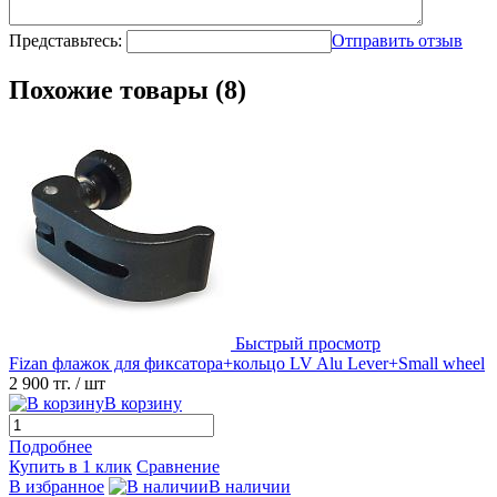
Представьтесь:
Отправить отзыв
Похожие товары (8)
Быстрый просмотр
Fizan флажок для фиксатора+кольцо LV Alu Lever+Small wheel
2 900 тг.
/ шт
В корзину
Подробнее
Купить в 1 клик
Сравнение
В избранное
В наличии