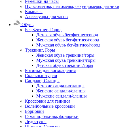
Ремешки на часы
Пульсометры, шагомеры, секундомеры, датчики
Компасы
Аксессуары для часов
Обувь
Бег, Фитнес, Город
Детская обувь бег/фитнес/город
Женская обувь бег/фитнес/город
Мужская обувь бег/фитнес/город
Треккинг, Горы
Женская обувь треккинг/горы
Мужская обувь треккинг/горы
Детская обувь треккинг/горы
Ботинки для восхождения
Скальные туфли
Сандали, Сланцы
Детские сандали/сланцы
Женские сандали/сланцы
Мужские сандали/сланцы
Кроссовки для тенниса
Волейбольные кроссовки
Борцовки
Гамаши, бахилы, фонарики
Ледоступы
Шнурки, Стельки