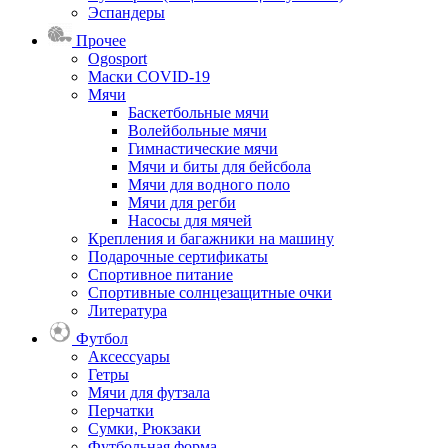
Эспандеры
Прочее
Ogosport
Маски COVID-19
Мячи
Баскетбольные мячи
Волейбольные мячи
Гимнастические мячи
Мячи и биты для бейсбола
Мячи для водного поло
Мячи для регби
Насосы для мячей
Крепления и багажники на машину
Подарочные сертификаты
Спортивное питание
Спортивные солнцезащитные очки
Литература
Футбол
Аксессуары
Гетры
Мячи для футзала
Перчатки
Сумки, Рюкзаки
Футбольная форма