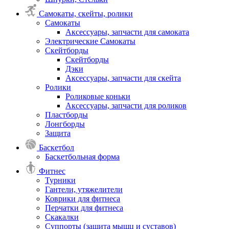
Самокаты, скейты, ролики
Самокаты
Аксессуары, запчасти для самоката
Электрические Самокаты
Скейтборды
Скейтборды
Дэки
Аксессуары, запчасти для скейта
Ролики
Роликовые коньки
Аксессуары, запчасти для роликов
Пластборды
Лонгборды
Защита
Баскетбол
Баскетбольная форма
Фитнес
Турники
Гантели, утяжелители
Коврики для фитнеса
Перчатки для фитнеса
Скакалки
Суппорты (защита мышц и суставов)