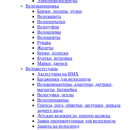
Электровелосипеды
Велоэкипировка
Брюки, лосины, чулки
Велозащита
Велоперчатки
Велотуфли
Велошлемы
Велошорты
Рукава
Жилеты
Кепки, полоски
Куртки, ветровки
Майки, джерси
Велоаксессуары
Аксессуары на BMX
Багажники для велосипеда
Велокомпьютеры, адаптеры, датчики,
магниты, батарейки
Велосумки, чехлы
Велотренажеры
Грипсы, рога, обмотки, заглушки, зеркала
заднего вида
Детские велокресла, прицеп-коляска
Замки противоугонные для велосипеда
Защита на велосипед