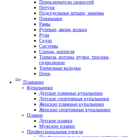
Переключатели скоростей
Петухи
Подседельные штыри, зажимы
Покрышки
Рамы
Рулевые, якоря, кольца
Рули
Седла
Системы
Спицы, ниппеля
Тормоза, роторы, ручки, тросики,
гидролинии
Тормозные колодки
Цепи
Плавание
Купальники
Детские пляжные купальники
Детские спортивные купальники
Женские пляжные купальники
Женские спортивные купальники
Плавки
Детские плавки
Мужские плавки
Профессиональная одежда