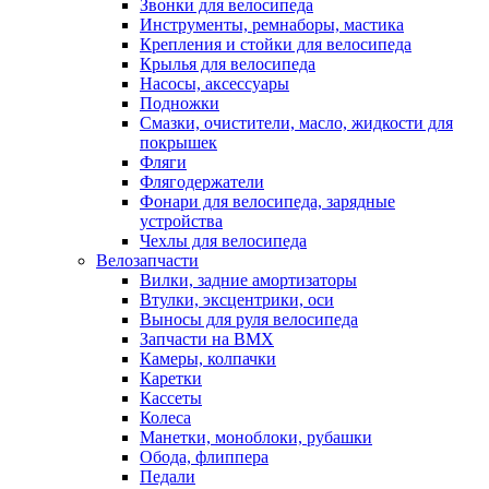
Звонки для велосипеда
Инструменты, ремнаборы, мастика
Крепления и стойки для велосипеда
Крылья для велосипеда
Насосы, аксессуары
Подножки
Смазки, очистители, масло, жидкости для
покрышек
Фляги
Флягодержатели
Фонари для велосипеда, зарядные
устройства
Чехлы для велосипеда
Велозапчасти
Вилки, задние амортизаторы
Втулки, эксцентрики, оси
Выносы для руля велосипеда
Запчасти на BMX
Камеры, колпачки
Каретки
Кассеты
Колеса
Манетки, моноблоки, рубашки
Обода, флиппера
Педали