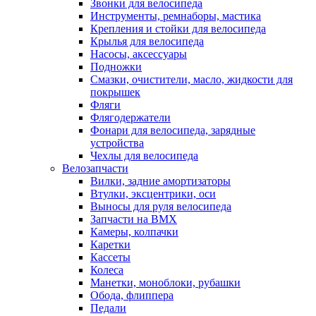
Звонки для велосипеда
Инструменты, ремнаборы, мастика
Крепления и стойки для велосипеда
Крылья для велосипеда
Насосы, аксессуары
Подножки
Смазки, очистители, масло, жидкости для
покрышек
Фляги
Флягодержатели
Фонари для велосипеда, зарядные
устройства
Чехлы для велосипеда
Велозапчасти
Вилки, задние амортизаторы
Втулки, эксцентрики, оси
Выносы для руля велосипеда
Запчасти на BMX
Камеры, колпачки
Каретки
Кассеты
Колеса
Манетки, моноблоки, рубашки
Обода, флиппера
Педали