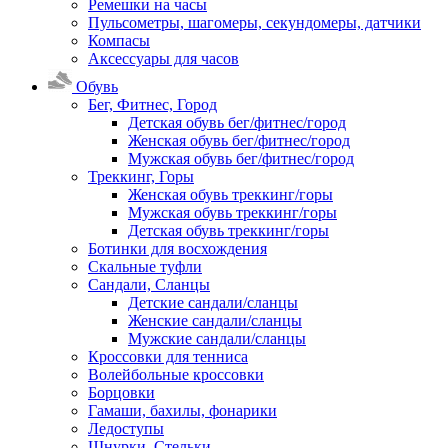
Ремешки на часы
Пульсометры, шагомеры, секундомеры, датчики
Компасы
Аксессуары для часов
Обувь
Бег, Фитнес, Город
Детская обувь бег/фитнес/город
Женская обувь бег/фитнес/город
Мужская обувь бег/фитнес/город
Треккинг, Горы
Женская обувь треккинг/горы
Мужская обувь треккинг/горы
Детская обувь треккинг/горы
Ботинки для восхождения
Скальные туфли
Сандали, Сланцы
Детские сандали/сланцы
Женские сандали/сланцы
Мужские сандали/сланцы
Кроссовки для тенниса
Волейбольные кроссовки
Борцовки
Гамаши, бахилы, фонарики
Ледоступы
Шнурки, Стельки