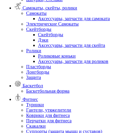
Самокаты, скейты, ролики
Самокаты
Аксессуары, запчасти для самоката
Электрические Самокаты
Скейтборды
Скейтборды
Дэки
Аксессуары, запчасти для скейта
Ролики
Роликовые коньки
Аксессуары, запчасти для роликов
Пластборды
Лонгборды
Защита
Баскетбол
Баскетбольная форма
Фитнес
Турники
Гантели, утяжелители
Коврики для фитнеса
Перчатки для фитнеса
Скакалки
Суппорты (защита мышц и суставов)