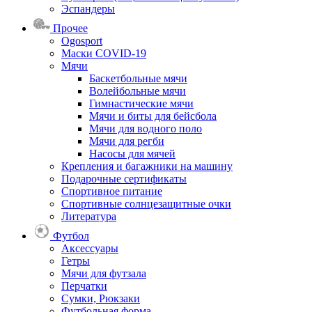
Эспандеры
Прочее
Ogosport
Маски COVID-19
Мячи
Баскетбольные мячи
Волейбольные мячи
Гимнастические мячи
Мячи и биты для бейсбола
Мячи для водного поло
Мячи для регби
Насосы для мячей
Крепления и багажники на машину
Подарочные сертификаты
Спортивное питание
Спортивные солнцезащитные очки
Литература
Футбол
Аксессуары
Гетры
Мячи для футзала
Перчатки
Сумки, Рюкзаки
Футбольная форма