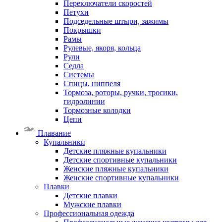
Переключатели скоростей
Петухи
Подседельные штыри, зажимы
Покрышки
Рамы
Рулевые, якоря, кольца
Рули
Седла
Системы
Спицы, ниппеля
Тормоза, роторы, ручки, тросики,
гидролинии
Тормозные колодки
Цепи
Плавание
Купальники
Детские пляжные купальники
Детские спортивные купальники
Женские пляжные купальники
Женские спортивные купальники
Плавки
Детские плавки
Мужские плавки
Профессиональная одежда