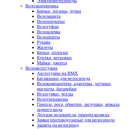
Электровелосипеды
Велоэкипировка
Брюки, лосины, чулки
Велозащита
Велоперчатки
Велотуфли
Велошлемы
Велошорты
Рукава
Жилеты
Кепки, полоски
Куртки, ветровки
Майки, джерси
Велоаксессуары
Аксессуары на BMX
Багажники для велосипеда
Велокомпьютеры, адаптеры, датчики,
магниты, батарейки
Велосумки, чехлы
Велотренажеры
Грипсы, рога, обмотки, заглушки, зеркала
заднего вида
Детские велокресла, прицеп-коляска
Замки противоугонные для велосипеда
Защита на велосипед