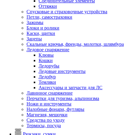
Соединительные элементы
Оттяжки
Спусковые и страховочные устройства
Петли, самостраховки
Зажимы
Блоки и ролики
Каски, щитки
Зацепы
Скальные крючья, френды, молотки, шлямбура
Ледовое снаряжение
Клювы
Кошки
Ледорубы
Ледовые инструменты
Ледобур
Темляки
Аксессуары и запчасти для ЛС
Лавинное снаряжение
Перчатки для туризма, альпинизма
Ножи и инструменты
Налобные фонари, футляры
Магнезия, мешочки
Средства по уходу
Термосы, посуда
Рюкзаки, сумки